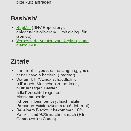
bitte kurz anfragen
Bash/sh/…
RepMin
(SNV-Repositorys
anlegen/inizialisieren/… mit dialog, für
Gentoo)
Verbesserte Version von RepMin, ohne
dialog/GUI
Zitate
I am root. if you see me laughing, you’d
better have a backup! (Internet)
Warum UNIX/Linux schaedlich ist:
‚kill‘ macht Menschen zu brutalen,
blutruenstigen Bestien,
‚killall‘ zuechtet regelrecht
Massenmoerder,
‚whoami‘ loest bei psychisch labilen
Personen Existenzkrisen aus!
(Internet)
Bei einem Blackout bekommen 10%
Panik – und 90% machens nach
(Film:
Contdown ins Chaos)