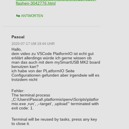
flashen-3042776.html
ANTWORTEN
Pascal
2020-07-17 UM 19:44 UHR
Hallo,
dein video zu VSCode PlatformIO ist echt gut
erklärt allerdings würde ich gerne wissen ob
man das auch mit dem mySmartUSB MK2 board
benutzen kan?
ich habe von der PLatformIO Seite
Configurationen gefunden aber irgendwie will es
trotzdem nicht
Fehler:
The terminal process
„C:\Users\Pascal\.platformio\penv\Scripts\platfor
mio.exe ‚run‘, ‚–target‘, ‚upload'“ terminated with
exit code: 1.
Terminal will be reused by tasks, press any key
to close it.