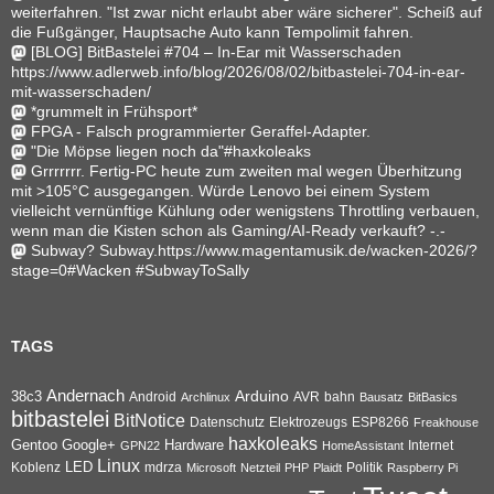
weiterfahren. "Ist zwar nicht erlaubt aber wäre sicherer". Scheiß auf
die Fußgänger, Hauptsache Auto kann Tempolimit fahren.
[BLOG] BitBastelei #704 – In-Ear mit Wasserschaden
https://www.adlerweb.info/blog/2026/08/02/bitbastelei-704-in-ear-
mit-wasserschaden/
*grummelt in Frühsport*
FPGA - Falsch programmierter Geraffel-Adapter.
"Die Möpse liegen noch da"#haxkoleaks
Grrrrrrr. Fertig-PC heute zum zweiten mal wegen Überhitzung
mit >105°C ausgegangen. Würde Lenovo bei einem System
vielleicht vernünftige Kühlung oder wenigstens Throttling verbauen,
wenn man die Kisten schon als Gaming/AI-Ready verkauft? -.-
Subway? Subway.https://www.magentamusik.de/wacken-2026/?
stage=0#Wacken #SubwayToSally
TAGS
Andernach
Arduino
38c3
AVR
bahn
Android
Archlinux
Bausatz
BitBasics
bitbastelei
BitNotice
Datenschutz
Elektrozeugs
ESP8266
Freakhouse
haxkoleaks
Gentoo
Google+
Hardware
Internet
GPN22
HomeAssistant
Linux
Koblenz
LED
mdrza
Microsoft
Netzteil
PHP
Plaidt
Politik
Raspberry Pi