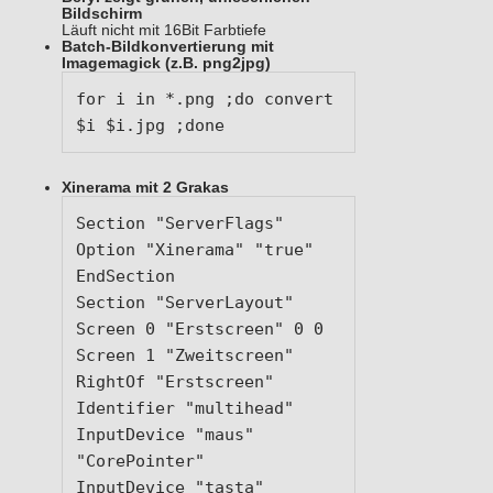
Bildschirm
Läuft nicht mit 16Bit Farbtiefe
Batch-Bildkonvertierung mit
Imagemagick (z.B. png2jpg)
for i in *.png ;do convert 
$i $i.jpg ;done
Xinerama mit 2 Grakas
Section "ServerFlags"

Option "Xinerama" "true"

EndSection

Section "ServerLayout"

Screen 0 "Erstscreen" 0 0

Screen 1 "Zweitscreen" 
RightOf "Erstscreen"

Identifier "multihead"

InputDevice "maus" 
"CorePointer"

InputDevice "tasta" 