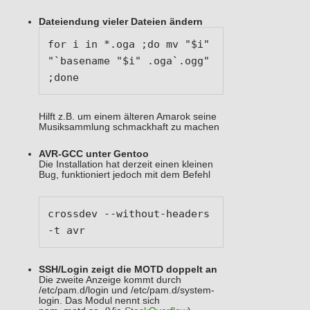
Dateiendung vieler Dateien ändern
for i in *.oga ;do mv "$i" 
"`basename "$i" .oga`.ogg" 
;done
Hilft z.B. um einem älteren Amarok seine
Musiksammlung schmackhaft zu machen
AVR-GCC unter Gentoo
Die Installation hat derzeit einen kleinen
Bug, funktioniert jedoch mit dem Befehl
crossdev --without-headers 
-t avr
SSH/Login zeigt die MOTD doppelt an
Die zweite Anzeige kommt durch
/etc/pam.d/login und /etc/pam.d/system-
login. Das Modul nennt sich