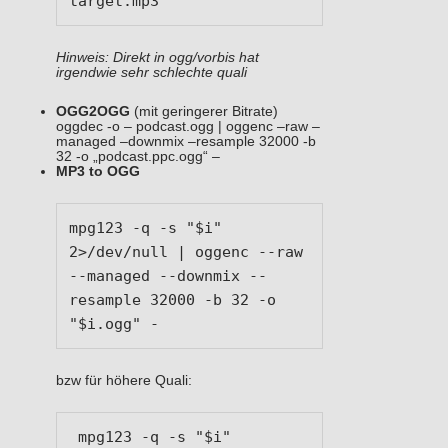
target.mp3
Hinweis: Direkt in ogg/vorbis hat
irgendwie sehr schlechte quali
OGG2OGG
(mit geringerer Bitrate)
oggdec -o – podcast.ogg | oggenc –raw –
managed –downmix –resample 32000 -b
32 -o „podcast.ppc.ogg“ –
MP3 to OGG
mpg123 -q -s "$i" 
2>/dev/null | oggenc --raw 
--managed --downmix --
resample 32000 -b 32 -o 
"$i.ogg" -
bzw für höhere Quali:
 mpg123 -q -s "$i" 