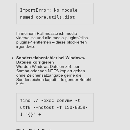
ImportError: No module 
named core.utils.dist
In meinem Fall musste ich media-
video/elisa und alle media-plugins/elisa-
plugins-* entfernen – diese blockierten
irgendwie.
Sonderzeichenfehler bei Windows-
Dateien korrigieren
Werden Windows-Dateien z.B. per
Samba oder von NTFS kopiert gehen
ohne Zeichensatzangabe gerne die
Sonderzeichen kaputt – folgender Befehl
hilft:
find ./ -exec convmv -t 
utf8 --notest -f ISO-8859-
1 "{}" +