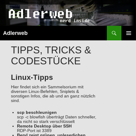
Suchen
Adlerweb
ZUM
INHALT
PRIMÄR
TIPPS, TRICKS &
SPRINGEN
MENÜ
CODESTÜCKE
Linux-Tipps
Hier findet sich ein Sammelsorium mit
diversen Linux-Befehlen, Sniplets &
sonstigen Infos, die ab und an ganz nützlich
sind.
scp beschleunigen
scp -c blowfish überträgt Daten schneller,
da nicht so stark verschlüsselt
Remote Desktop über SSH
RDP-Port ist 3389
Beryl zeigt grünen, unleserlichen