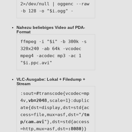
2>/dev/null | oggenc --raw 
-b 128 -o "$i.ogg" -
Nahezu beliebiges Video auf PDA-
Format
ffmpeg -i "$i" -b 300k -s 
320x240 -ab 64k -vcodec 
mpeg4 -acodec mp3 -ac 1 
"$i.ppc.avi"
VLC-Ausgabe: Lokal + Filedump +
Stream
:sout=#transcode{vcodec=mp
4v,
vb=2048
,scale=1}:duplic
ate{dst=display,dst=std{ac
cess=file,mux=asf,dst="
/tm
p/cam.avi
"},dst=std{access
=http,mux=asf,dst=
:8080
}}