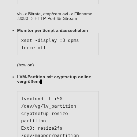
vb -> Bitrate, /tmp/cam.avi -> Filename,
:8080 -> HTTP-Port für Stream
Monitor per Script an/ausschalten
xset -display :0 dpms 
force off
(bzw on)
LVM-Partition mit cryptsetup online
vergrößern
lvextend -L +5G 
/dev/vg/lv_partition

cryptsetup resize 
partition

Ext3: resize2fs 
/dev/mapper/partition
