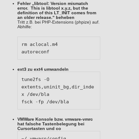
Fehler „libtool: Version mismatch
error. This is libtool x.y.z, but the
definition of this LT_INIT comes from
an older release.
“ beheben
Tritt z.B. bei PHP-Extensions (phpize) auf.
Abhilfe:
rm aclocal.m4

autoreconf
ext3 zu ext4 umwandeln
tune2fs -O 
extents,uninit_bg,dir_inde
x /dev/bla

fsck -fp /dev/bla
VMWare Konsole bzw. vmware-vmrc
hat falsche Tastenbelegung bei
Cursortasten und co
~/.vmware/config
