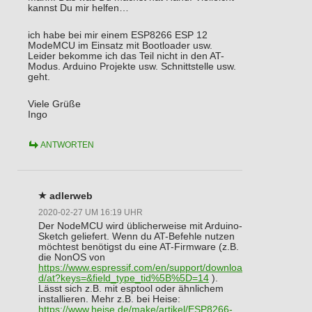
kannst Du mir helfen…
ich habe bei mir einem ESP8266 ESP 12
ModeMCU im Einsatz mit Bootloader usw.
Leider bekomme ich das Teil nicht in den AT-
Modus. Arduino Projekte usw. Schnittstelle usw.
geht.
Viele Grüße
Ingo
ANTWORTEN
adlerweb
2020-02-27 UM 16:19 UHR
Der NodeMCU wird üblicherweise mit Arduino-
Sketch geliefert. Wenn du AT-Befehle nutzen
möchtest benötigst du eine AT-Firmware (z.B.
die NonOS von
https://www.espressif.com/en/support/downloa
d/at?keys=&field_type_tid%5B%5D=14
).
Lässt sich z.B. mit esptool oder ähnlichem
installieren. Mehr z.B. bei Heise:
https://www.heise.de/make/artikel/ESP8266-