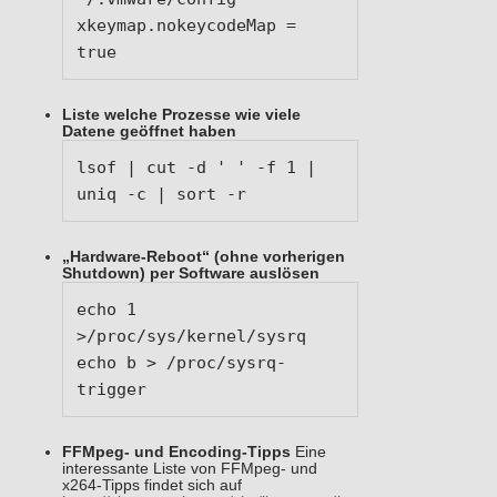
xkeymap.nokeycodeMap = 
true
Liste welche Prozesse wie viele
Datene geöffnet haben
lsof | cut -d ' ' -f 1 | 
uniq -c | sort -r
„Hardware-Reboot“ (ohne vorherigen
Shutdown) per Software auslösen
echo 1 
>/proc/sys/kernel/sysrq

echo b > /proc/sysrq-
trigger
FFMpeg- und Encoding-Tipps
Eine
interessante Liste von FFMpeg- und
x264-Tipps findet sich auf