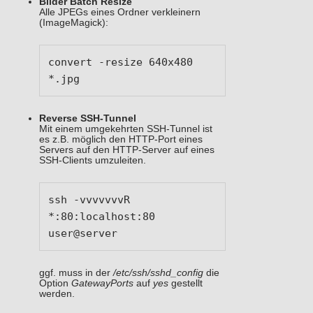
Bilder Batch Resize
Alle JPEGs eines Ordner verkleinern
(ImageMagick):
convert -resize 640x480 
*.jpg
Reverse SSH-Tunnel
Mit einem umgekehrten SSH-Tunnel ist
es z.B. möglich den HTTP-Port eines
Servers auf den HTTP-Server auf eines
SSH-Clients umzuleiten.
ssh -vvvvvvvR 
*:80:localhost:80 
user@server
ggf. muss in der
/etc/ssh/sshd_config
die
Option
GatewayPorts
auf
yes
gestellt
werden.