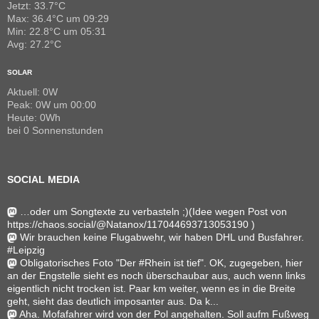
Jetzt: 33.7°C
Max: 36.4°C um 09:29
Min: 22.8°C um 05:31
Avg: 27.2°C
SOLAR
Aktuell: 0W
Peak: 0W um 00:00
Heute: 0Wh
bei 0 Sonnenstunden
SOCIAL MEDIA
…oder um Songtexte zu verbasteln ;)(Idee wegen Post von
https://chaos.social/@Natanox/117044693713053190 )
Wir brauchen keine Flugabwehr, wir haben DHL und Busfahrer.
#Leipzig
Obligatorisches Foto "Der #Rhein ist tief". OK, zugegeben, hier
an der Engstelle sieht es noch überschaubar aus, auch wenn links
eigentlich nicht trocken ist. Paar km weiter, wenn es in die Breite
geht, sieht das deutlich imposanter aus. Da k...
Aha. Mofafahrer wird von der Pol angehalten. Soll aufm Fußweg