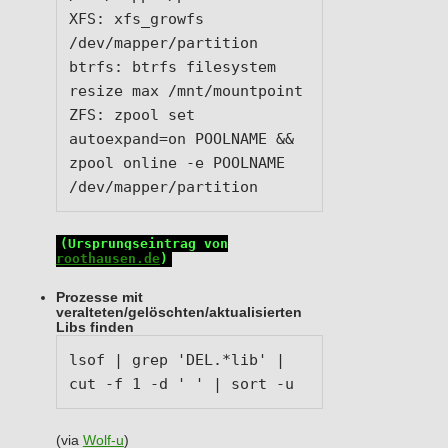
XFS: xfs_growfs 
/dev/mapper/partition

btrfs: btrfs filesystem 
resize max /mnt/mountpoint

ZFS: zpool set 
autoexpand=on POOLNAME && 
zpool online -e POOLNAME 
/dev/mapper/partition
(Ursprungseintrag von
roothausen.de
)
Prozesse mit
veralteten/gelöschten/aktualisierten
Libs finden
lsof | grep 'DEL.*lib' | 
cut -f 1 -d ' ' | sort -u
(via
Wolf-u
)