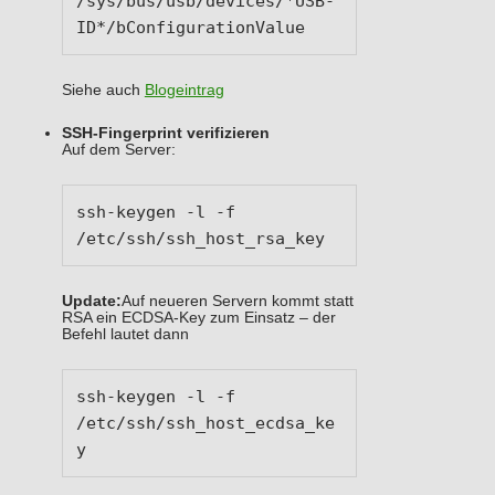
/sys/bus/usb/devices/*USB-
ID*/bConfigurationValue
Siehe auch
Blogeintrag
SSH-Fingerprint verifizieren
Auf dem Server:
ssh-keygen -l -f 
/etc/ssh/ssh_host_rsa_key
Update:
Auf neueren Servern kommt statt
RSA ein ECDSA-Key zum Einsatz – der
Befehl lautet dann
ssh-keygen -l -f 
/etc/ssh/ssh_host_ecdsa_ke
y