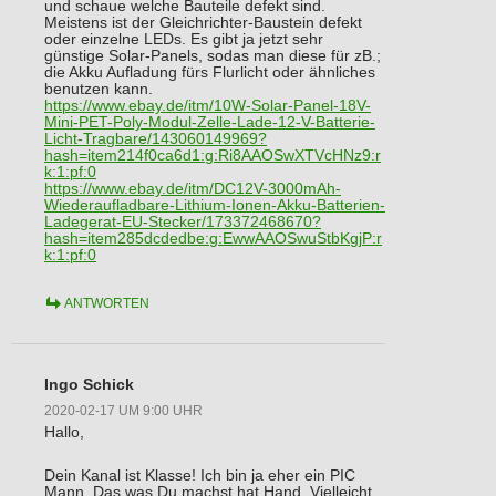
und schaue welche Bauteile defekt sind.
Meistens ist der Gleichrichter-Baustein defekt
oder einzelne LEDs. Es gibt ja jetzt sehr
günstige Solar-Panels, sodas man diese für zB.;
die Akku Aufladung fürs Flurlicht oder ähnliches
benutzen kann.
https://www.ebay.de/itm/10W-Solar-Panel-18V-
Mini-PET-Poly-Modul-Zelle-Lade-12-V-Batterie-
Licht-Tragbare/143060149969?
hash=item214f0ca6d1:g:Ri8AAOSwXTVcHNz9:r
k:1:pf:0
https://www.ebay.de/itm/DC12V-3000mAh-
Wiederaufladbare-Lithium-Ionen-Akku-Batterien-
Ladegerat-EU-Stecker/173372468670?
hash=item285dcdedbe:g:EwwAAOSwuStbKgjP:r
k:1:pf:0
ANTWORTEN
Ingo Schick
2020-02-17 UM 9:00 UHR
Hallo,
Dein Kanal ist Klasse! Ich bin ja eher ein PIC
Mann. Das was Du machst hat Hand. Vielleicht