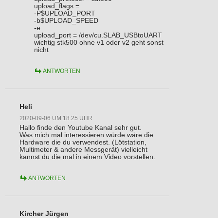
upload_flags =
-P$UPLOAD_PORT
-b$UPLOAD_SPEED
-e
upload_port = /dev/cu.SLAB_USBtoUART
wichtig stk500 ohne v1 oder v2 geht sonst
nicht
ANTWORTEN
Heli
2020-09-06 UM 18:25 UHR
Hallo finde den Youtube Kanal sehr gut.
Was mich mal interessieren würde wäre die
Hardware die du verwendest. (Lötstation,
Multimeter & andere Messgerät) vielleicht
kannst du die mal in einem Video vorstellen.
ANTWORTEN
Kircher Jürgen