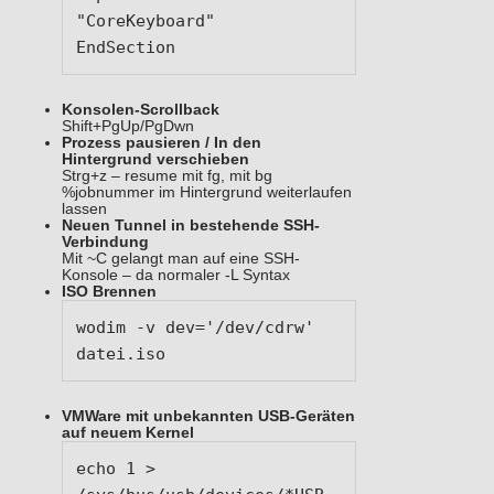
"CoreKeyboard"

EndSection
Konsolen-Scrollback
Shift+PgUp/PgDwn
Prozess pausieren / In den
Hintergrund verschieben
Strg+z – resume mit fg, mit bg
%jobnummer im Hintergrund weiterlaufen
lassen
Neuen Tunnel in bestehende SSH-
Verbindung
Mit ~C gelangt man auf eine SSH-
Konsole – da normaler -L Syntax
ISO Brennen
wodim -v dev='/dev/cdrw' 
datei.iso
VMWare mit unbekannten USB-Geräten
auf neuem Kernel
echo 1 > 