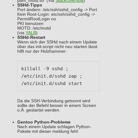
pam_motd.so. (Via
StackOverflow
)
SSHd-Tipps
Port ändern: /etc/ssh/sshd_config -> Port
Kein Root-Login: etc/ssh/sshd_config ->
PermitRootLogin no
PKI benutzen
MOTD: /etc/motd
(via
YALB
)
SSHd-Restart
Wenn sich der SSHd nach einem Update
über das init-script nicht neu starten lässt
hilft nur der Holzhammer:
killall -9 sshd ; 
/etc/init.d/sshd zap ; 
/etc/init.d/sshd start
Da die SSH-Verbindung getrennt wird
sollte der Befehl besser in einem Screen
o.Ä. gestartet werden.
Gentoo Python-Probleme
Nach einem Update schlagen Python-
Pakete mit dieser meldung fehl: