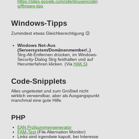
https://sites.google.com/site/linuxencodin
g/ffmpeg-tips
Windows-Tipps
Zumindest etwas Gleichberechtigung 😉
Windows Not-Aus
(Serversystem/Domänenmember/..)
Strg-Alt-Entfernen drücken, im Windows-
Security-Dialog Strg festhalten und auf
Herunterfahren klicken. (Via
HAK.5
)
Code-Snipplets
Alles ungetestet und zum Großteil nicht
wirklich verwendbar, aber als Ausgangspunkt
manchmal eine gute Hilfe.
PHP
EAN Prüfsummengenerator
FAM-Test
(File Alternation Monitor)
Links sind irgendwie kaputt, bei Interesse