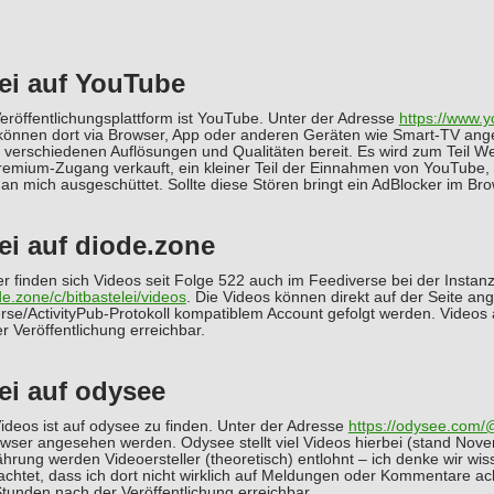
lei auf YouTube
eröffentlichungsplattform ist YouTube. Unter der Adresse
https://www.
 können dort via Browser, App oder anderen Geräten wie Smart-TV ange
n verschiedenen Auflösungen und Qualitäten bereit. Es wird zum Teil W
Premium-Zugang verkauft, ein kleiner Teil der Einnahmen von YouTube,
n mich ausgeschüttet. Sollte diese Stören bringt ein AdBlocker im Brow
ei auf diode.zone
r finden sich Videos seit Folge 522 auch im Feediverse bei der Instanz
de.zone/c/bitbastelei/videos
. Die Videos können direkt auf der Seite a
se/ActivityPub-Protokoll kompatiblem Account gefolgt werden. Videos au
 Veröffentlichung erreichbar.
ei auf odysee
ideos ist auf odysee zu finden. Unter der Adresse
https://odysee.com/
owser angesehen werden. Odysee stellt viel Videos hierbei (stand Nove
hrung werden Videoersteller (theoretisch) entlohnt – ich denke wir wi
beachtet, dass ich dort nicht wirklich auf Meldungen oder Kommentare ac
 Stunden nach der Veröffentlichung erreichbar.