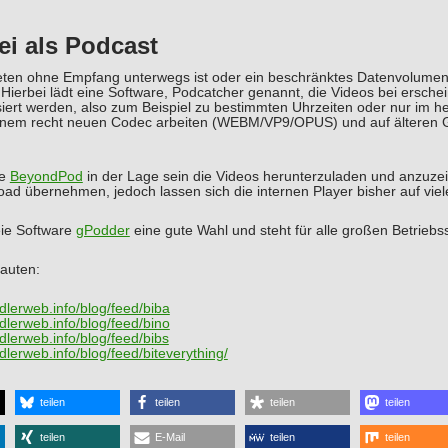
ei als Podcast
eten ohne Empfang unterwegs ist oder ein beschränktes Datenvolumen b
Hierbei lädt eine Software, Podcatcher genannt, die Videos bei ersche
siert werden, also zum Beispiel zu bestimmten Uhrzeiten oder nur im 
einem recht neuen Codec arbeiten (WEBM/VP9/OPUS) und auf älteren G
te
BeyondPod
in der Lage sein die Videos herunterzuladen und anzuz
d übernehmen, jedoch lassen sich die internen Player bisher auf viel
eie Software
gPodder
eine gute Wahl und steht für alle großen Betriebs
auten:
dlerweb.info/blog/feed/biba
dlerweb.info/blog/feed/bino
dlerweb.info/blog/feed/bibs
dlerweb.info/blog/feed/biteverything/
teilen
teilen
teilen
teilen
teilen
E-Mail
teilen
teilen