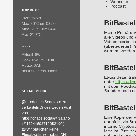
Webseite
Podcast
TEMPERATUR
Jetzt: 29.9°C
BitBaste
Max: 30°C um 08:50
Min: 17.7°C um 04:43
Meine Primäre V
Avg: 21.2°C
alle Videos und
Videos hierbei i
(überteuerter) 
SOLAR
werden, werden a
Aktuell: 0W
Peak: 0W um 00:00
BitBastel
Heute: 0Wh
bei 0 Sonnenstunden
Etwas dezentrale
unter
https://dio
mit dem Feediver
Stunden nach der
SOCIAL MEDIA
…oder um Songtexte zu
BitBastel
verbasteln ;)(Idee wegen Post
von
Eine Kopie der V
https://chaos.social/@Natano
ebenfalls via Br
x/117044693713053190 )
interne Cryptowä
Wir brauchen keine
Idee ist. Bitte 
Flugabwehr, wir haben DHL
ggf. erst einige