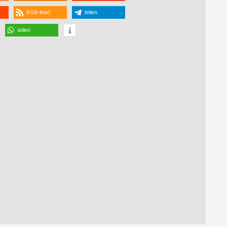
RSS-feed
teilen
teilen