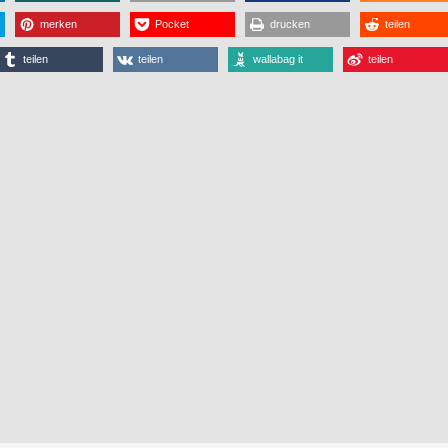
merken
Pocket
drucken
teilen
teilen
teilen
wallabag it
teilen