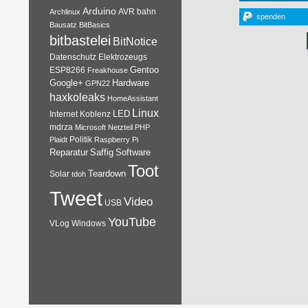
Arduino
AVR
bahn
Archlinux
spenden
Bausatz
BitBasics
bitbastelei
BitNotice
Datenschutz
Elektrozeugs
Gentoo
ESP8266
Freakhouse
Google+
Hardware
GPN22
haxkoleaks
HomeAssistant
Linux
Internet
Koblenz
LED
mdrza
Microsoft
Netzteil
PHP
Plaidt
Politik
Raspberry Pi
Reparatur
Software
Saffig
Toot
Teardown
Solar
tdoh
Tweet
Video
USB
YouTube
VLog
Windows