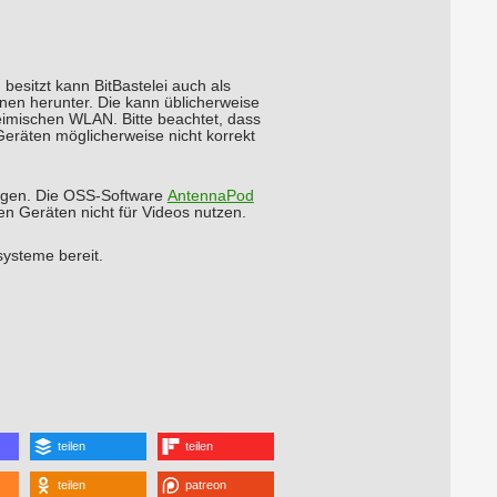
esitzt kann BitBastelei auch als
inen herunter. Die kann üblicherweise
heimischen WLAN. Bitte beachtet, dass
eräten möglicherweise nicht korrekt
eigen. Die OSS-Software
AntennaPod
en Geräten nicht für Videos nutzen.
systeme bereit.
teilen
teilen
teilen
patreon