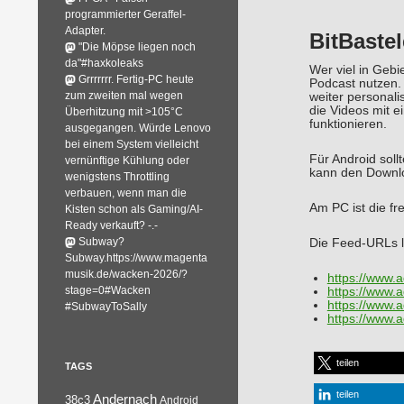
programmierter Geraffel-
Adapter.
BitBastel
"Die Möpse liegen noch
da"#haxkoleaks
Wer viel in Gebi
Grrrrrrr. Fertig-PC heute
Podcast nutzen. 
zum zweiten mal wegen
weiter personali
die Videos mit 
Überhitzung mit >105°C
funktionieren.
ausgegangen. Würde Lenovo
bei einem System vielleicht
Für Android soll
vernünftige Kühlung oder
kann den Downloa
wenigstens Throttling
verbauen, wenn man die
Am PC ist die fr
Kisten schon als Gaming/AI-
Ready verkauft? -.-
Subway?
Die Feed-URLs l
Subway.https://www.magenta
musik.de/wacken-2026/?
https://www.a
stage=0#Wacken
https://www.a
https://www.a
#SubwayToSally
https://www.a
teilen
TAGS
teilen
Andernach
38c3
Android