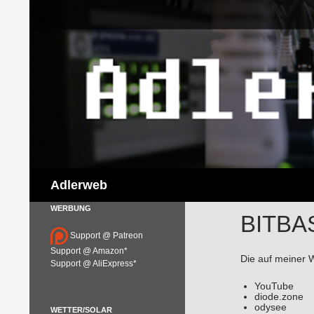
Suchen
Adlerweb
WERBUNG
BITBA
Support @ Patreon
Support @ Amazon*
Die auf meiner 
Support @ AliExpress*
YouTube
diode.zone
odysee
WETTER/SOLAR