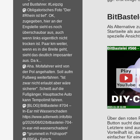
und Busfahrer. #Leipzig
Obligatorisches Foto "Der
BitBaste
#Rhein ist tief". OK,
zugegeben, hier an der
Als Alternative
Engstelle sieht es noch
Startseite als au
überschaubar aus, auch
spezielle Ansich
wenn links eigentlich nicht
trocken ist. Paar km weiter,
wenn es in die Breite geht,
sieht das deutlich imposanter
aus. Da k...
Aha. Mofafahrer wird von
der Pol angehalten. Soll aufm
Fußweg weiterfahren. "Ist
zwar nicht erlaubt aber wäre
sicherer". Scheiß auf die
Fußgänger, Hauptsache Auto
kann Tempolimit fahren.
[BLOG] BitBastelei #704 –
In-Ear mit Wasserschaden
https://www.adlerweb.info/blo
Über den roten P
g/2026/08/02/bitbastelei-704-
Button sucht das
Letztere sind au
in-ear-mit-wasserschaden/
Vorteilhaft ist,
*grummelt in Frühsport*
einfacher für ei
FPGA - Falsch