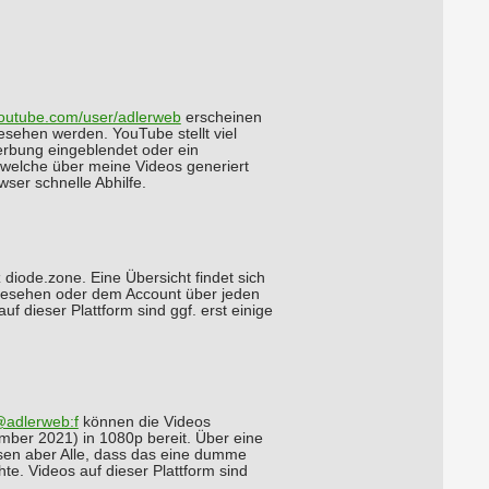
youtube.com/user/adlerweb
erscheinen
sehen werden. YouTube stellt viel
erbung eingeblendet oder ein
 welche über meine Videos generiert
ser schnelle Abhilfe.
 diode.zone. Eine Übersicht findet sich
ngesehen oder dem Account über jeden
f dieser Plattform sind ggf. erst einige
@adlerweb:f
können die Videos
mber 2021) in 1080p bereit. Über eine
ssen aber Alle, dass das eine dumme
hte. Videos auf dieser Plattform sind