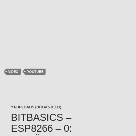
VIDEO
YOUTUBE
YT-UPLOADS (BITBASTELEI)
BITBASICS –
ESP8266 – 0: