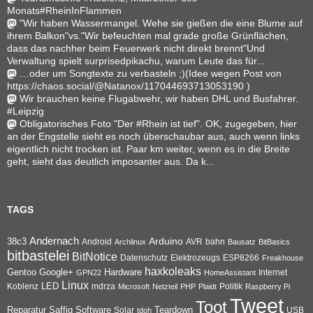
Monats#RheinInFlammen
"Wir haben Wassermangel. Wehe sie gießen die eine Blume auf
ihrem Balkon"vs."Wir befeuchten mal grade große Grünflächen,
dass das nachher beim Feuerwerk nicht direkt brennt"Und
Verwaltung spielt surprisedpikachu, warum Leute das für...
…oder um Songtexte zu verbasteln ;)(Idee wegen Post von
https://chaos.social/@Natanox/117044693713053190 )
Wir brauchen keine Flugabwehr, wir haben DHL und Busfahrer.
#Leipzig
Obligatorisches Foto "Der #Rhein ist tief". OK, zugegeben, hier
an der Engstelle sieht es noch überschaubar aus, auch wenn links
eigentlich nicht trocken ist. Paar km weiter, wenn es in die Breite
geht, sieht das deutlich imposanter aus. Da k...
TAGS
Andernach
Arduino
38c3
AVR
bahn
Android
Archlinux
Bausatz
BitBasics
bitbastelei
BitNotice
Datenschutz
Elektrozeugs
ESP8266
Freakhouse
haxkoleaks
Gentoo
Google+
Hardware
Internet
GPN22
HomeAssistant
Linux
Koblenz
LED
mdrza
Microsoft
Netzteil
PHP
Plaidt
Politik
Raspberry Pi
Tweet
Toot
Reparatur
Software
Teardown
Saffig
Solar
USB
tdoh