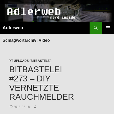
Suchen
Adlerweb
ZUM
INHALT
PRIMÄR
SPRINGEN
MENÜ
Schlagwortarchiv: Video
YT-UPLOADS (BITBASTELEI)
BITBASTELEI
#273 – DIY
VERNETZTE
RAUCHMELDER
2018-02-18