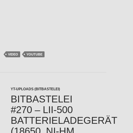
VIDEO
YOUTUBE
YT-UPLOADS (BITBASTELEI)
BITBASTELEI
#270 – LII-500
BATTERIELADEGERÄT
(18650, NI-HM,