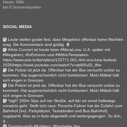
Heute: 0Wh
bei 0 Sonnenstunden
SOCIAL MEDIA
Leute stellen grade fest, dass Megaherz offenbar keine Rechten
mag. Die Kommentare sind goldig. 🍿
#Arte Concert ist heute beim #MeraLuna. U.A. später mit
#Megaherz, #InExtremo und #WithinTemptation
https://www.arte.tv/de/videos/133771-001-A/m-era-luna-festival-
2026/https://www.youtube.com/watch?v=qbMXvl2i_Ww
Die Polizei ist jetzt da. Offenbar hat der Bus versucht vorbei zu
kommen. Hat augenscheinlich nicht funktioniert. Mein Mitleid hält
sich engen in Grenzen.
Die Polizei ist jetzt da. Offenbar hat der Bus versucht vorbei zu
kommen. Hat augenscheinlich nicht funktioniert. Mein Mitleid hält
sich engen in Grenzen.
*sigh* 100m Stau auf ner Straße, auf der es sonst halbwegs
vorwärts geht. Stellt sich raus: Porsche-Fahrer hat die Zufahrt zum
Bahnhof (incl. Parkplätzen, Taxiständen und Bus-Bahnhof)
zugeparkt. Also as in Auto abgestellt und weitergegangen. So drin,
d...
Tourismusinfo #Koblenz, Mitarbeiter des