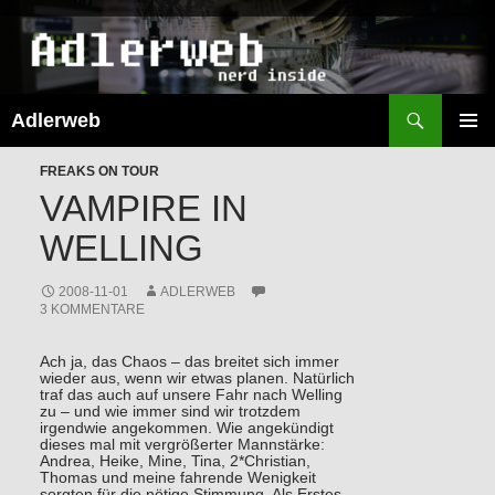
Suchen
Adlerweb
ZUM
INHALT
PRIMÄR
SPRINGEN
FREAKS ON TOUR
MENÜ
VAMPIRE IN
WELLING
2008-11-01
ADLERWEB
3 KOMMENTARE
Ach ja, das Chaos – das breitet sich immer
wieder aus, wenn wir etwas planen. Natürlich
traf das auch auf unsere Fahr nach Welling
zu – und wie immer sind wir trotzdem
irgendwie angekommen. Wie angekündigt
dieses mal mit vergrößerter Mannstärke:
Andrea, Heike, Mine, Tina, 2*Christian,
Thomas und meine fahrende Wenigkeit
sorgten für die nötige Stimmung. Als Erstes