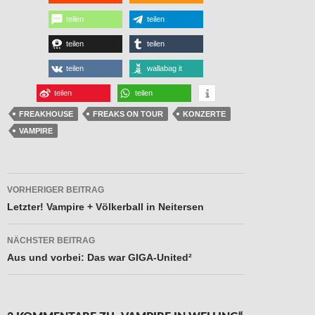
teilen
teilen
teilen
teilen
teilen
wallabag it
teilen
teilen
FREAKHOUSE
FREAKS ON TOUR
KONZERTE
VAMPIRE
Beitragsnavigation
VORHERIGER BEITRAG
Letzter! Vampire + Völkerball in Neitersen
NÄCHSTER BEITRAG
Aus und vorbei: Das war GIGA-United²