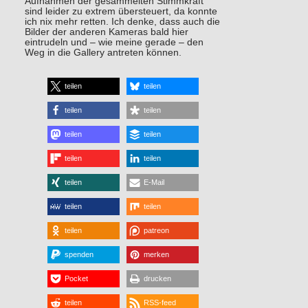
Aufnahmen der gesammelten Stimmkraft
sind leider zu extrem übersteuert, da konnte
ich nix mehr retten. Ich denke, dass auch die
Bilder der anderen Kameras bald hier
eintrudeln und – wie meine gerade – den
Weg in die Gallery antreten können.
teilen
teilen
teilen
teilen
teilen
teilen
teilen
teilen
teilen
E-Mail
teilen
teilen
teilen
patreon
spenden
merken
Pocket
drucken
teilen
RSS-feed