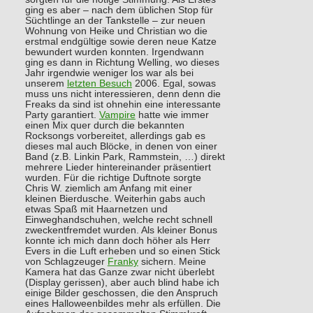
ging es aber – nach dem üblichen Stop für
Süchtlinge an der Tankstelle – zur neuen
Wohnung von Heike und Christian wo die
erstmal endgültige sowie deren neue Katze
bewundert wurden konnten. Irgendwann
ging es dann in Richtung Welling, wo dieses
Jahr irgendwie weniger los war als bei
unserem
letzten Besuch
2006. Egal, sowas
muss uns nicht interessieren, denn denn die
Freaks da sind ist ohnehin eine interessante
Party garantiert.
Vampire
hatte wie immer
einen Mix quer durch die bekannten
Rocksongs vorbereitet, allerdings gab es
dieses mal auch Blöcke, in denen von einer
Band (z.B. Linkin Park, Rammstein, …) direkt
mehrere Lieder hintereinander präsentiert
wurden. Für die richtige Duftnote sorgte
Chris W. ziemlich am Anfang mit einer
kleinen Bierdusche. Weiterhin gabs auch
etwas Spaß mit Haarnetzen und
Einweghandschuhen, welche recht schnell
zweckentfremdet wurden. Als kleiner Bonus
konnte ich mich dann doch höher als Herr
Evers in die Luft erheben und so einen Stick
von Schlagzeuger
Franky
sichern. Meine
Kamera hat das Ganze zwar nicht überlebt
(Display gerissen), aber auch blind habe ich
einige Bilder geschossen, die den Anspruch
eines Halloweenbildes mehr als erfüllen. Die