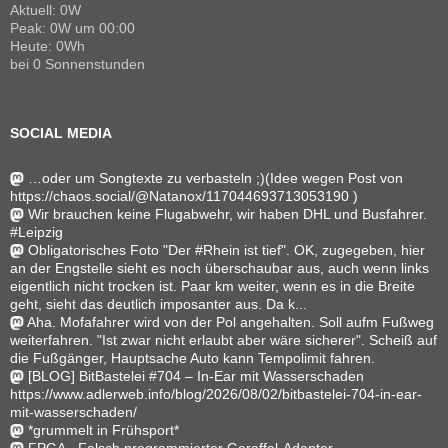
Aktuell: 0W
Peak: 0W um 00:00
Heute: 0Wh
bei 0 Sonnenstunden
SOCIAL MEDIA
…oder um Songtexte zu verbasteln ;)(Idee wegen Post von
https://chaos.social/@Natanox/117044693713053190 )
Wir brauchen keine Flugabwehr, wir haben DHL und Busfahrer.
#Leipzig
Obligatorisches Foto "Der #Rhein ist tief". OK, zugegeben, hier
an der Engstelle sieht es noch überschaubar aus, auch wenn links
eigentlich nicht trocken ist. Paar km weiter, wenn es in die Breite
geht, sieht das deutlich imposanter aus. Da k...
Aha. Mofafahrer wird von der Pol angehalten. Soll aufm Fußweg
weiterfahren. "Ist zwar nicht erlaubt aber wäre sicherer". Scheiß auf
die Fußgänger, Hauptsache Auto kann Tempolimit fahren.
[BLOG] BitBastelei #704 – In-Ear mit Wasserschaden
https://www.adlerweb.info/blog/2026/08/02/bitbastelei-704-in-ear-
mit-wasserschaden/
*grummelt in Frühsport*
FPGA - Falsch programmierter Geraffel-Adapter.