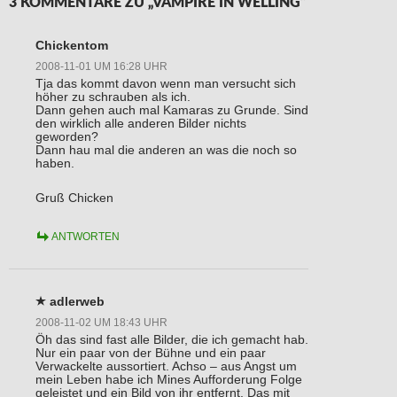
3 KOMMENTARE ZU „VAMPIRE IN WELLING“
Chickentom
2008-11-01 UM 16:28 UHR
Tja das kommt davon wenn man versucht sich
höher zu schrauben als ich.
Dann gehen auch mal Kamaras zu Grunde. Sind
den wirklich alle anderen Bilder nichts
geworden?
Dann hau mal die anderen an was die noch so
haben.
Gruß Chicken
ANTWORTEN
adlerweb
2008-11-02 UM 18:43 UHR
Öh das sind fast alle Bilder, die ich gemacht hab.
Nur ein paar von der Bühne und ein paar
Verwackelte aussortiert. Achso – aus Angst um
mein Leben habe ich Mines Aufforderung Folge
geleistet und ein Bild von ihr entfernt. Das mit