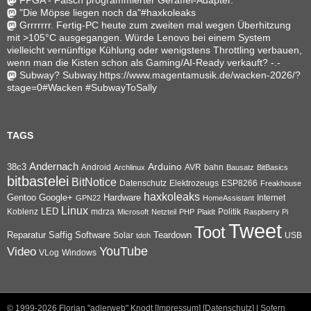
"Die Möpse liegen noch da"#haxkoleaks
Grrrrrrr. Fertig-PC heute zum zweiten mal wegen Überhitzung
mit >105°C ausgegangen. Würde Lenovo bei einem System
vielleicht vernünftige Kühlung oder wenigstens Throttling verbauen,
wenn man die Kisten schon als Gaming/AI-Ready verkauft? -.-
Subway? Subway.https://www.magentamusik.de/wacken-2026/?
stage=0#Wacken #SubwayToSally
TAGS
Andernach
Arduino
38c3
AVR
bahn
Android
Archlinux
Bausatz
BitBasics
bitbastelei
BitNotice
Datenschutz
Elektrozeugs
ESP8266
Freakhouse
haxkoleaks
Gentoo
Google+
Hardware
Internet
GPN22
HomeAssistant
Linux
Koblenz
LED
mdrza
Microsoft
Netzteil
PHP
Plaidt
Politik
Raspberry Pi
Tweet
Toot
Reparatur
Software
Teardown
Saffig
Solar
USB
tdoh
YouTube
Video
VLog
Windows
© 1999-2026
Florian "adlerweb" Knodt [Impressum]
[Datenschutz]
| Sofern