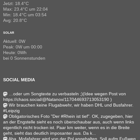
Jetzt: 18.4°C
Max: 23.4°C um 22:04
Min: 18.4°C um 03:54
Avg: 20.8°C
SOLAR
Aktuell: 0W
Peak: 0W um 00:00
Heute: 0Wh
bei 0 Sonnenstunden
SOCIAL MEDIA
…oder um Songtexte zu verbasteln ;)(Idee wegen Post von
https://chaos.social/@Natanox/117044693713053190 )
Wir brauchen keine Flugabwehr, wir haben DHL und Busfahrer.
#Leipzig
Obligatorisches Foto "Der #Rhein ist tief". OK, zugegeben, hier
an der Engstelle sieht es noch überschaubar aus, auch wenn links
eigentlich nicht trocken ist. Paar km weiter, wenn es in die Breite
geht, sieht das deutlich imposanter aus. Da k...
Aha. Mofafahrer wird von der Pol angehalten. Soll aufm Fußweg