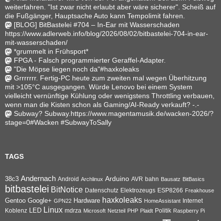
weiterfahren. "Ist zwar nicht erlaubt aber wäre sicherer". Scheiß auf
die Fußgänger, Hauptsache Auto kann Tempolimit fahren.
[BLOG] BitBastelei #704 – In-Ear mit Wasserschaden
https://www.adlerweb.info/blog/2026/08/02/bitbastelei-704-in-ear-
mit-wasserschaden/
*grummelt in Frühsport*
FPGA - Falsch programmierter Geraffel-Adapter.
"Die Möpse liegen noch da"#haxkoleaks
Grrrrrrr. Fertig-PC heute zum zweiten mal wegen Überhitzung
mit >105°C ausgegangen. Würde Lenovo bei einem System
vielleicht vernünftige Kühlung oder wenigstens Throttling verbauen,
wenn man die Kisten schon als Gaming/AI-Ready verkauft? -.-
Subway? Subway.https://www.magentamusik.de/wacken-2026/?
stage=0#Wacken #SubwayToSally
TAGS
Andernach
Arduino
38c3
AVR
bahn
Android
Archlinux
Bausatz
BitBasics
bitbastelei
BitNotice
Datenschutz
Elektrozeugs
ESP8266
Freakhouse
haxkoleaks
Gentoo
Google+
Hardware
Internet
GPN22
HomeAssistant
Linux
Koblenz
LED
mdrza
Microsoft
Netzteil
PHP
Plaidt
Politik
Raspberry Pi