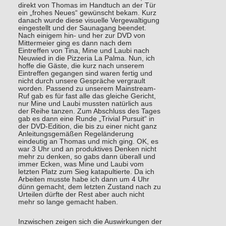
direkt von Thomas im Handtuch an der Tür
ein „frohes Neues“ gewünscht bekam. Kurz
danach wurde diese visuelle Vergewaltigung
eingestellt und der Saunagang beendet.
Nach einigem hin- und her zur DVD von
Mittermeier ging es dann nach dem
Eintreffen von Tina, Mine und Laubi nach
Neuwied in die Pizzeria La Palma. Nun, ich
hoffe die Gäste, die kurz nach unserem
Eintreffen gegangen sind waren fertig und
nicht durch unsere Gespräche vergrault
worden. Passend zu unserem Mainstream-
Ruf gab es für fast alle das gleiche Gericht,
nur Mine und Laubi mussten natürlich aus
der Reihe tanzen. Zum Abschluss des Tages
gab es dann eine Runde „Trivial Pursuit“ in
der DVD-Edition, die bis zu einer nicht ganz
Anleitungsgemäßen Regeländerung
eindeutig an Thomas und mich ging. OK, es
war 3 Uhr und an produktives Denken nicht
mehr zu denken, so gabs dann überall und
immer Ecken, was Mine und Laubi vom
letzten Platz zum Sieg katapultierte. Da ich
Arbeiten musste habe ich dann um 4 Uhr
dünn gemacht, dem letzten Zustand nach zu
Urteilen dürfte der Rest aber auch nicht
mehr so lange gemacht haben.
Inzwischen zeigen sich die Auswirkungen der