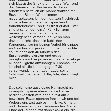
sich klassische Strukturen heraus: Während
die Damen in der Küche an der Pizza
arbeiteten hatte ich die Männerfraktion mit
Buzz und Bier im Wohnzimmer
niedergelassen. Um dem ganzen Nachdruck
zu verleihen wurde ein entsprechend
frauenfeindlicher Ton zur Pflicht erklärt – wir
sind ja schon gemein ;). Pünktlich zum
neuen Jahr herrsche dann aber
weitestgehend Versöhnung, wenn man
davon absieht, dass ein kubischer
Kanonenschlag im kleinen Vorhof für einiges
an Geschrei sorgen kann. Immerhin reichte
es um nach den 40 Minuten der
Sprengstoffspielereien und etwas
missglücktem Bleigießen ein paar ausgiebige
Runden Ligretto anzuhängen. Thomas und
ich sind als die letzten gegen 7:30
verschwunden und haben Laubi seinem
Schicksal übergeben (Hilfe, hilfe, die schlägt
mich).
Das solch eine ausgiebige Partynacht nicht
zwangsläufig eine ebensolange Pause
bedingt konnten wird dann direkt am 2.1.
beweisen: Etwas spontan fanden wir uns bei
Webers ein. Erst gab es mit Heike, Christan
und Thomas ein paar Saunarunden. Gegen
Ende der Runden traf dann Saskia ein, die