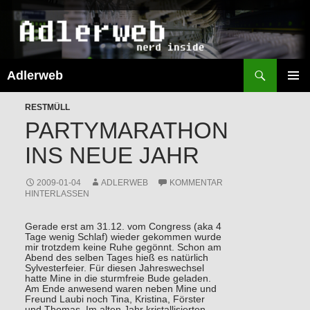
Suchen
Adlerweb
ZUM
INHALT
PRIMÄR
SPRINGEN
RESTMÜLL
MENÜ
PARTYMARATHON
INS NEUE JAHR
2009-01-04
ADLERWEB
KOMMENTAR
HINTERLASSEN
Gerade erst am 31.12. vom Congress (aka 4
Tage wenig Schlaf) wieder gekommen wurde
mir trotzdem keine Ruhe gegönnt. Schon am
Abend des selben Tages hieß es natürlich
Sylvesterfeier. Für diesen Jahreswechsel
hatte Mine in die sturmfreie Bude geladen.
Am Ende anwesend waren neben Mine und
Freund Laubi noch Tina, Kristina, Förster
und Thomas. Im alten Jahr kristallisierten