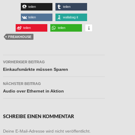
teilen
teilen
teilen
wallabag it
teilen
teilen
FREAKHOUSE
Beitragsnavigation
VORHERIGER BEITRAG
Einkaufsmärkte müssen Sparen
NÄCHSTER BEITRAG
Audio over Ethernet in Aktion
SCHREIBE EINEN KOMMENTAR
Deine E-Mail-Adresse wird nicht veröffentlicht.