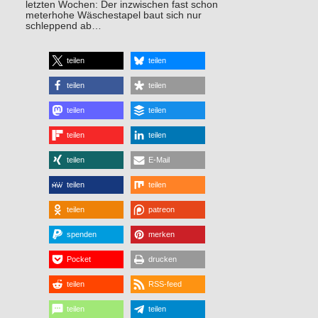
letzten Wochen: Der inzwischen fast schon
meterhohe Wäschestapel baut sich nur
schleppend ab…
teilen
teilen
teilen
teilen
teilen
teilen
teilen
teilen
teilen
E-Mail
teilen
teilen
teilen
patreon
spenden
merken
Pocket
drucken
teilen
RSS-feed
teilen
teilen