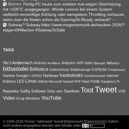
Grrrrrrr. Fertig-PC heute zum zweiten mal wegen Überhitzung
mit >105°C ausgegangen. Würde Lenovo bei einem System
vielleicht vernünftige Kühlung oder wenigstens Throttling verbauen,
wenn man die Kisten schon als Gaming/AI-Ready verkauft? -.-
Subway? Subway.https://www.magentamusik.de/wacken-2026/?
stage=0#Wacken #SubwayToSally
TAGS
Andernach
Arduino
38c3
AVR
bahn
Android
Archlinux
Bausatz
BitBasics
bitbastelei
BitNotice
Datenschutz
Elektrozeugs
ESP8266
Freakhouse
haxkoleaks
Gentoo
Google+
Hardware
Internet
GPN22
HomeAssistant
Linux
Koblenz
LED
mdrza
Microsoft
Netzteil
PHP
Plaidt
Politik
Raspberry Pi
Tweet
Toot
Reparatur
Software
Teardown
Saffig
Solar
USB
tdoh
YouTube
Video
VLog
Windows
© 1999-2026
Florian "adlerweb" Knodt [Impressum]
[Datenschutz]
| Sofern
nicht anders angegeben werden alle Inhalte unter