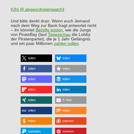
(
Uhl @ abgeordnetenwatch
)
Und bitte denkt dran: Wenn euch Jemand
nach dem Weg zur Bank fragt antwortet nicht
– ihr könntet
Beihilfe leisten
, wie die Jungs
von PirateBay (laut
Tagesschau
die Lobby
der Piratenpartei), die je 1 Jahr Gefängnis
und ein paar Millionen
zahlen sollen
.
teilen
teilen
teilen
teilen
teilen
teilen
teilen
teilen
teilen
E-Mail
teilen
teilen
teilen
patreon
spenden
merken