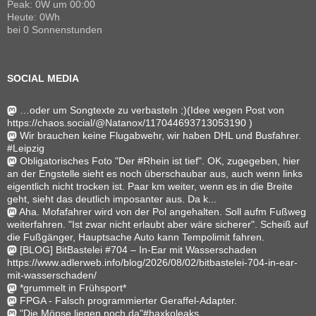
Peak: 0W um 00:00
Heute: 0Wh
bei 0 Sonnenstunden
SOCIAL MEDIA
…oder um Songtexte zu verbasteln ;)(Idee wegen Post von
https://chaos.social/@Natanox/117044693713053190 )
Wir brauchen keine Flugabwehr, wir haben DHL und Busfahrer.
#Leipzig
Obligatorisches Foto "Der #Rhein ist tief". OK, zugegeben, hier
an der Engstelle sieht es noch überschaubar aus, auch wenn links
eigentlich nicht trocken ist. Paar km weiter, wenn es in die Breite
geht, sieht das deutlich imposanter aus. Da k...
Aha. Mofafahrer wird von der Pol angehalten. Soll aufm Fußweg
weiterfahren. "Ist zwar nicht erlaubt aber wäre sicherer". Scheiß auf
die Fußgänger, Hauptsache Auto kann Tempolimit fahren.
[BLOG] BitBastelei #704 – In-Ear mit Wasserschaden
https://www.adlerweb.info/blog/2026/08/02/bitbastelei-704-in-ear-
mit-wasserschaden/
*grummelt in Frühsport*
FPGA - Falsch programmierter Geraffel-Adapter.
"Die Möpse liegen noch da"#haxkoleaks