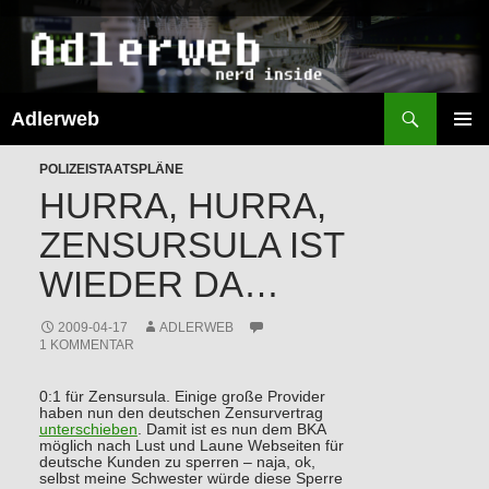
Suchen
Adlerweb
ZUM
INHALT
PRIMÄR
SPRINGEN
POLIZEISTAATSPLÄNE
MENÜ
HURRA, HURRA,
ZENSURSULA IST
WIEDER DA…
2009-04-17
ADLERWEB
1 KOMMENTAR
0:1 für Zensursula. Einige große Provider
haben nun den deutschen Zensurvertrag
unterschieben
. Damit ist es nun dem BKA
möglich nach Lust und Laune Webseiten für
deutsche Kunden zu sperren – naja, ok,
selbst meine Schwester würde diese Sperre