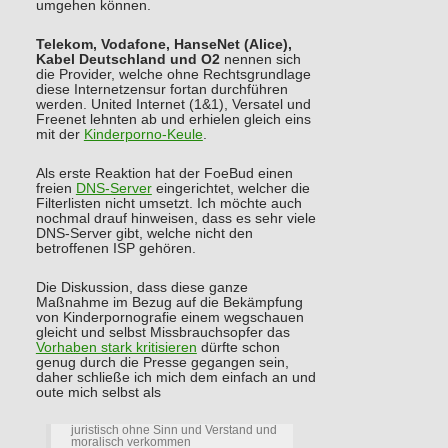
umgehen können.
Telekom, Vodafone, HanseNet (Alice),
Kabel Deutschland und O2
nennen sich
die Provider, welche ohne Rechtsgrundlage
diese Internetzensur fortan durchführen
werden. United Internet (1&1), Versatel und
Freenet lehnten ab und erhielen gleich eins
mit der
Kinderporno-Keule
.
Als erste Reaktion hat der FoeBud einen
freien
DNS-Server
eingerichtet, welcher die
Filterlisten nicht umsetzt. Ich möchte auch
nochmal drauf hinweisen, dass es sehr viele
DNS-Server gibt, welche nicht den
betroffenen ISP gehören.
Die Diskussion, dass diese ganze
Maßnahme im Bezug auf die Bekämpfung
von Kinderpornografie einem wegschauen
gleicht und selbst Missbrauchsopfer das
Vorhaben stark kritisieren
dürfte schon
genug durch die Presse gegangen sein,
daher schließe ich mich dem einfach an und
oute mich selbst als
juristisch ohne Sinn und Verstand und
moralisch verkommen