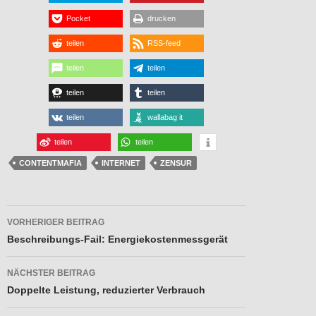
Pocket
drucken
teilen
RSS-feed
teilen
teilen
teilen
teilen
teilen
wallabag it
teilen
teilen
CONTENTMAFIA
INTERNET
ZENSUR
Beitragsnavigation
VORHERIGER BEITRAG
Beschreibungs-Fail: Energiekostenmessgerät
NÄCHSTER BEITRAG
Doppelte Leistung, reduzierter Verbrauch