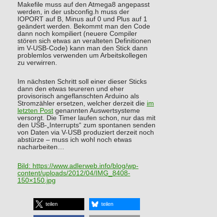
Makefile muss auf den Atmega8 angepasst
werden, in der usbconfig.h muss der
IOPORT auf B, Minus auf 0 und Plus auf 1
geändert werden. Bekommt man den Code
dann noch kompiliert (neuere Compiler
stören sich etwas an veralteten Definitionen
im V-USB-Code) kann man den Stick dann
problemlos verwenden um Arbeitskollegen
zu verwirren.
Im nächsten Schritt soll einer dieser Sticks
dann den etwas teureren und eher
provisorisch angeflanschten Arduino als
Stromzähler ersetzen, welcher derzeit die
im
letzten Post
genannten Auswertsysteme
versorgt. Die Timer laufen schon, nur das mit
den USB-„Interrupts“ zum spontanen senden
von Daten via V-USB produziert derzeit noch
abstürze – muss ich wohl noch etwas
nacharbeiten…
Bild:
https://www.adlerweb.info/blog/wp-
content/uploads/2012/04/IMG_8408-
150×150.jpg
teilen
teilen