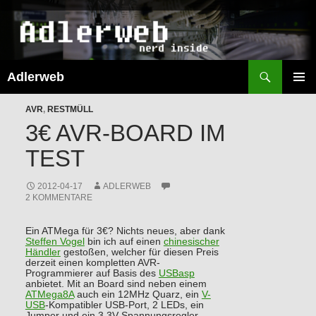
Suchen
Adlerweb
ZUM
INHALT
PRIMÄR
SPRINGEN
AVR
,
RESTMÜLL
MENÜ
3€ AVR-BOARD IM
TEST
2012-04-17
ADLERWEB
2 KOMMENTARE
Ein ATMega für 3€? Nichts neues, aber dank
Steffen Vogel
bin ich auf einen
chinesischer
Händler
gestoßen, welcher für diesen Preis
derzeit einen kompletten AVR-
Programmierer auf Basis des
USBasp
anbietet. Mit an Board sind neben einem
ATMega8A
auch ein 12MHz Quarz, ein
V-
USB
-Kompatibler USB-Port, 2 LEDs, ein
Jumper und ein 3,3V Spannungsregler