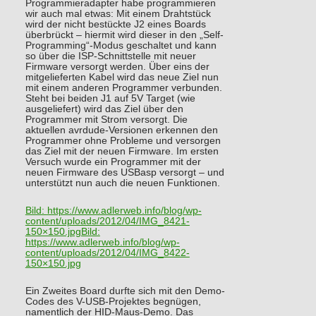
Programmieradapter habe programmieren
wir auch mal etwas: Mit einem Drahtstück
wird der nicht bestückte J2 eines Boards
überbrückt – hiermit wird dieser in den „Self-
Programming“-Modus geschaltet und kann
so über die ISP-Schnittstelle mit neuer
Firmware versorgt werden. Über eins der
mitgelieferten Kabel wird das neue Ziel nun
mit einem anderen Programmer verbunden.
Steht bei beiden J1 auf 5V Target (wie
ausgeliefert) wird das Ziel über den
Programmer mit Strom versorgt. Die
aktuellen avrdude-Versionen erkennen den
Programmer ohne Probleme und versorgen
das Ziel mit der neuen Firmware. Im ersten
Versuch wurde ein Programmer mit der
neuen Firmware des USBasp versorgt – und
unterstützt nun auch die neuen Funktionen.
Bild:
https://www.adlerweb.info/blog/wp-
content/uploads/2012/04/IMG_8421-
150×150.jpg
Bild:
https://www.adlerweb.info/blog/wp-
content/uploads/2012/04/IMG_8422-
150×150.jpg
Ein Zweites Board durfte sich mit den Demo-
Codes des V-USB-Projektes begnügen,
namentlich der HID-Maus-Demo. Das