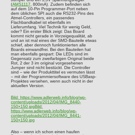
(
AMS1117
, 800mA). Zudem befinden sich
auf dem 10-Pin Programmer-Port neben
dem üblichen SPI auch die RS232-Pins des
Atmel-Controllers, ein passendes
Flachbandkabel ist ebenfalls im
Lieferumfang. Viel Technik für wenig Geld,
oder? Ein erster Blick zeigt: Das Board
kommt nicht gerade in Vorzeigequalität, ab
und an ist mal eines der SMD-Bauteile etwas
schief, aber dennoch funktionierten alle
Boards einwandfrei. Bei den Bauteilen hat
man ebenfalls gespart: Die LEDs sind im
Gegensatz zum zweifarbigen Original beide
Rot, 2 der 3 im original vorgesehenen
Jumper sind nicht bestückt. Die Controller
sind – wie der Produkttitel es vermuten lässt
– mit der Programmiersoftware des USBasp-
Projektes versehen, wenn auch nicht in der
aktuellen Version.
Bild:
https://www.adlerweb.info/blog/wp-
content/uploads/2012/04/IMG_8440-
150×150.jpg
Bild:
https://www.adlerweb.info/blog/wp-
content/uploads/2012/04/IMG_8441-
150×150.jpg
Also – wenn ich schon einen haufen