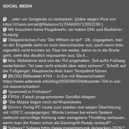
SOCIAL MEDIA
…oder um Songtexte zu verbasteln ;)(Idee wegen Post von
https://chaos.social/@Natanox/117044693713053190 )
Wir brauchen keine Flugabwehr, wir haben DHL und Busfahrer.
#Leipzig
Obligatorisches Foto "Der #Rhein ist tief". OK, zugegeben, hier
an der Engstelle sieht es noch überschaubar aus, auch wenn links
eigentlich nicht trocken ist. Paar km weiter, wenn es in die Breite
geht, sieht das deutlich imposanter aus. Da k...
Aha. Mofafahrer wird von der Pol angehalten. Soll aufm Fußweg
weiterfahren. "Ist zwar nicht erlaubt aber wäre sicherer". Scheiß auf
die Fußgänger, Hauptsache Auto kann Tempolimit fahren.
[BLOG] BitBastelei #704 – In-Ear mit Wasserschaden
https://www.adlerweb.info/blog/2026/08/02/bitbastelei-704-in-ear-
mit-wasserschaden/
*grummelt in Frühsport*
FPGA - Falsch programmierter Geraffel-Adapter.
"Die Möpse liegen noch da"#haxkoleaks
Grrrrrrr. Fertig-PC heute zum zweiten mal wegen Überhitzung
mit >105°C ausgegangen. Würde Lenovo bei einem System
vielleicht vernünftige Kühlung oder wenigstens Throttling verbauen,
wenn man die Kisten schon als Gaming/AI-Ready verkauft? -.-
Subway? Subway.https://www.magentamusik.de/wacken-2026/?