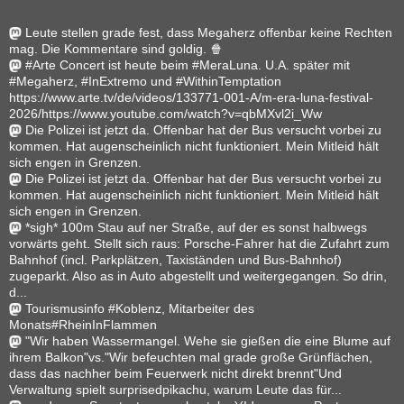
Leute stellen grade fest, dass Megaherz offenbar keine Rechten
mag. Die Kommentare sind goldig. 🍿
#Arte Concert ist heute beim #MeraLuna. U.A. später mit
#Megaherz, #InExtremo und #WithinTemptation
https://www.arte.tv/de/videos/133771-001-A/m-era-luna-festival-
2026/https://www.youtube.com/watch?v=qbMXvl2i_Ww
Die Polizei ist jetzt da. Offenbar hat der Bus versucht vorbei zu
kommen. Hat augenscheinlich nicht funktioniert. Mein Mitleid hält
sich engen in Grenzen.
Die Polizei ist jetzt da. Offenbar hat der Bus versucht vorbei zu
kommen. Hat augenscheinlich nicht funktioniert. Mein Mitleid hält
sich engen in Grenzen.
*sigh* 100m Stau auf ner Straße, auf der es sonst halbwegs
vorwärts geht. Stellt sich raus: Porsche-Fahrer hat die Zufahrt zum
Bahnhof (incl. Parkplätzen, Taxiständen und Bus-Bahnhof)
zugeparkt. Also as in Auto abgestellt und weitergegangen. So drin,
d...
Tourismusinfo #Koblenz, Mitarbeiter des
Monats#RheinInFlammen
"Wir haben Wassermangel. Wehe sie gießen die eine Blume auf
ihrem Balkon"vs."Wir befeuchten mal grade große Grünflächen,
dass das nachher beim Feuerwerk nicht direkt brennt"Und
Verwaltung spielt surprisedpikachu, warum Leute das für...