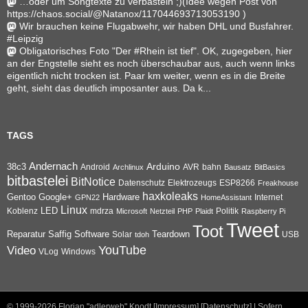
…oder um Songtexte zu verbasteln ;)(Idee wegen Post von
https://chaos.social/@Natanox/117044693713053190 )
Wir brauchen keine Flugabwehr, wir haben DHL und Busfahrer.
#Leipzig
Obligatorisches Foto "Der #Rhein ist tief". OK, zugegeben, hier
an der Engstelle sieht es noch überschaubar aus, auch wenn links
eigentlich nicht trocken ist. Paar km weiter, wenn es in die Breite
geht, sieht das deutlich imposanter aus. Da k...
TAGS
Andernach
Arduino
38c3
AVR
bahn
Android
Archlinux
Bausatz
BitBasics
bitbastelei
BitNotice
Datenschutz
Elektrozeugs
ESP8266
Freakhouse
haxkoleaks
Gentoo
Google+
Hardware
Internet
GPN22
HomeAssistant
Linux
Koblenz
LED
mdrza
Microsoft
Netzteil
PHP
Plaidt
Politik
Raspberry Pi
Tweet
Toot
Reparatur
Software
Teardown
Saffig
Solar
USB
tdoh
YouTube
Video
VLog
Windows
© 1999-2026
Florian "adlerweb" Knodt [Impressum]
[Datenschutz]
| Sofern