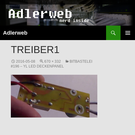
Suchen
Adlerweb
ZUM
INHALT
PRIMÄR
TREIBER1
SPRINGEN
MENÜ
2016-05-08
670 × 332
BITBASTELEI
#196 – YL LED DECKENPANEL