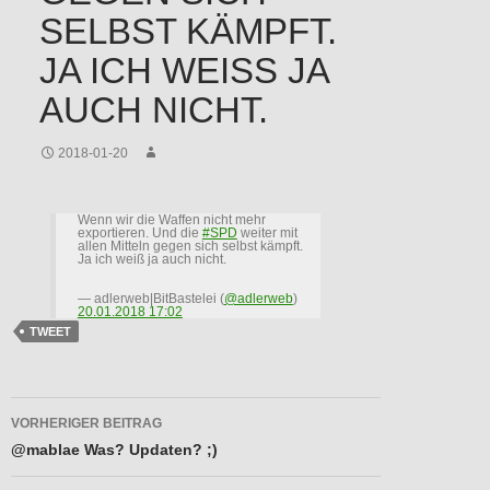
SELBST KÄMPFT.
JA ICH WEISS JA A
UCH NICHT.
2018-01-20
Wenn wir die Waffen nicht mehr
exportieren. Und die
#SPD
weiter mit
allen Mitteln gegen sich selbst kämpft.
Ja ich weiß ja auch nicht.
— adlerweb|BitBastelei (
@adlerweb
)
20.01.2018 17:02
TWEET
Beitragsnavigation
VORHERIGER BEITRAG
@mablae Was? Updaten? ;)