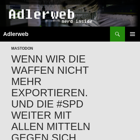
Suchen
Adlerweb
ZUM
INHALT
PRIMÄR
SPRINGEN
MASTODON
MENÜ
WENN WIR DIE
WAFFEN NICHT
MEHR
EXPORTIEREN.
UND DIE #SPD
WEITER MIT
ALLEN MITTELN
GEGEN SICH