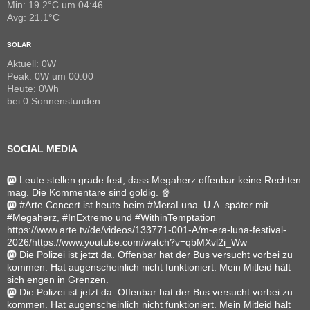
Min: 19.2°C um 04:46
Avg: 21.1°C
SOLAR
Aktuell: 0W
Peak: 0W um 00:00
Heute: 0Wh
bei 0 Sonnenstunden
SOCIAL MEDIA
Leute stellen grade fest, dass Megaherz offenbar keine Rechten
mag. Die Kommentare sind goldig. 🍿
#Arte Concert ist heute beim #MeraLuna. U.A. später mit
#Megaherz, #InExtremo und #WithinTemptation
https://www.arte.tv/de/videos/133771-001-A/m-era-luna-festival-
2026/https://www.youtube.com/watch?v=qbMXvl2i_Ww
Die Polizei ist jetzt da. Offenbar hat der Bus versucht vorbei zu
kommen. Hat augenscheinlich nicht funktioniert. Mein Mitleid hält
sich engen in Grenzen.
Die Polizei ist jetzt da. Offenbar hat der Bus versucht vorbei zu
kommen. Hat augenscheinlich nicht funktioniert. Mein Mitleid hält