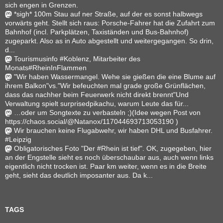
sich engen in Grenzen.
*sigh* 100m Stau auf ner Straße, auf der es sonst halbwegs
vorwärts geht. Stellt sich raus: Porsche-Fahrer hat die Zufahrt zum
Bahnhof (incl. Parkplätzen, Taxiständen und Bus-Bahnhof)
zugeparkt. Also as in Auto abgestellt und weitergegangen. So drin,
d...
Tourismusinfo #Koblenz, Mitarbeiter des
Monats#RheinInFlammen
"Wir haben Wassermangel. Wehe sie gießen die eine Blume auf
ihrem Balkon"vs."Wir befeuchten mal grade große Grünflächen,
dass das nachher beim Feuerwerk nicht direkt brennt"Und
Verwaltung spielt surprisedpikachu, warum Leute das für...
…oder um Songtexte zu verbasteln ;)(Idee wegen Post von
https://chaos.social/@Natanox/117044693713053190 )
Wir brauchen keine Flugabwehr, wir haben DHL und Busfahrer.
#Leipzig
Obligatorisches Foto "Der #Rhein ist tief". OK, zugegeben, hier
an der Engstelle sieht es noch überschaubar aus, auch wenn links
eigentlich nicht trocken ist. Paar km weiter, wenn es in die Breite
geht, sieht das deutlich imposanter aus. Da k...
TAGS