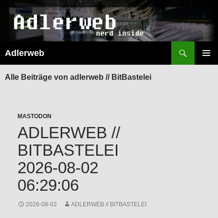
Suchen
Adlerweb
ZUM
INHALT
PRIMÄR
SPRINGEN
MENÜ
Alle Beiträge von adlerweb // BitBastelei
MASTODON
ADLERWEB //
BITBASTELEI
2026-08-02
06:29:06
2026-08-02
ADLERWEB // BITBASTELEI