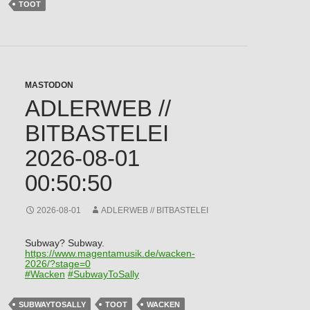
TOOT
MASTODON
ADLERWEB //
BITBASTELEI
2026-08-01
00:50:50
2026-08-01
ADLERWEB // BITBASTELEI
Subway? Subway.
https://www.
magentamusik.de/wacken-
2026/?s
tage=0
#
Wacken
#
SubwayToSally
SUBWAYTOSALLY
TOOT
WACKEN