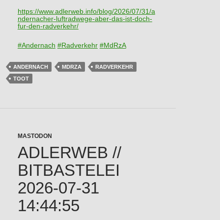
https://www.
adlerweb.info/blog/2026/07/31/
a
ndernacher-luftradwege-aber-das-ist-doch-
fur-den-radverkehr/
#
Andernach
#
Radverkehr
#
MdRzA
ANDERNACH
MDRZA
RADVERKEHR
TOOT
MASTODON
ADLERWEB //
BITBASTELEI
2026-07-31
14:44:55