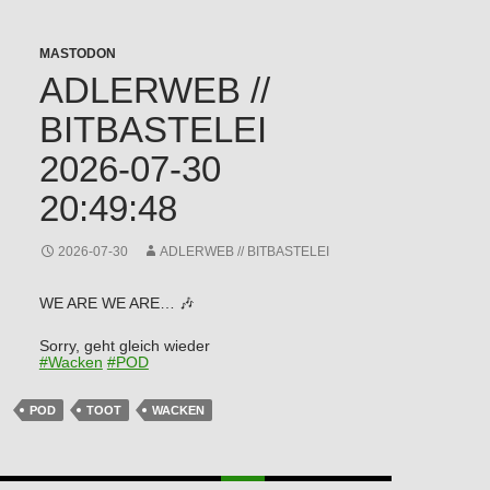
MASTODON
ADLERWEB //
BITBASTELEI
2026-07-30
20:49:48
2026-07-30
ADLERWEB // BITBASTELEI
WE ARE WE ARE… 🎶
Sorry, geht gleich wieder
#
Wacken
#
POD
POD
TOOT
WACKEN