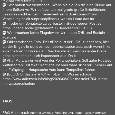
Monats#RheinInFlammen
"Wir haben Wassermangel. Wehe sie gießen die eine Blume auf
ihrem Balkon"vs."Wir befeuchten mal grade große Grünflächen,
dass das nachher beim Feuerwerk nicht direkt brennt"Und
Verwaltung spielt surprisedpikachu, warum Leute das für...
…oder um Songtexte zu verbasteln ;)(Idee wegen Post von
https://chaos.social/@Natanox/117044693713053190 )
Wir brauchen keine Flugabwehr, wir haben DHL und Busfahrer.
#Leipzig
Obligatorisches Foto "Der #Rhein ist tief". OK, zugegeben, hier
an der Engstelle sieht es noch überschaubar aus, auch wenn links
eigentlich nicht trocken ist. Paar km weiter, wenn es in die Breite
geht, sieht das deutlich imposanter aus. Da k...
Aha. Mofafahrer wird von der Pol angehalten. Soll aufm Fußweg
weiterfahren. "Ist zwar nicht erlaubt aber wäre sicherer". Scheiß auf
die Fußgänger, Hauptsache Auto kann Tempolimit fahren.
[BLOG] BitBastelei #704 – In-Ear mit Wasserschaden
https://www.adlerweb.info/blog/2026/08/02/bitbastelei-704-in-ear-
mit-wasserschaden/
TAGS
Andernach
Arduino
38c3
AVR
bahn
Android
Archlinux
Bausatz
BitBasics