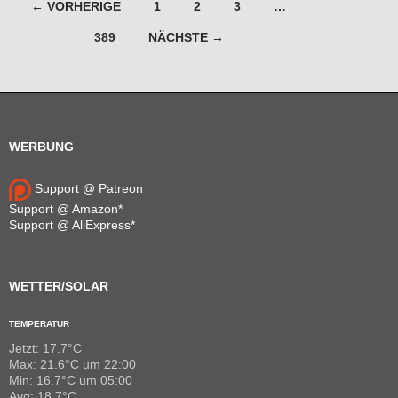
Beitragsnavigation
← VORHERIGE
1
2
3
…
389
NÄCHSTE →
WERBUNG
Support @ Patreon
Support @ Amazon*
Support @ AliExpress*
WETTER/SOLAR
TEMPERATUR
Jetzt: 17.7°C
Max: 21.6°C um 22:00
Min: 16.7°C um 05:00
Avg: 18.7°C