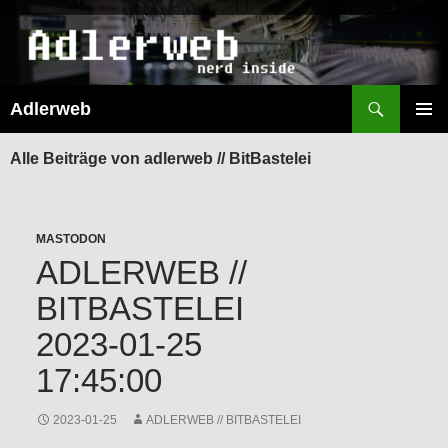
Suchen
Adlerweb
ZUM
INHALT
PRIMÄR
SPRINGEN
MENÜ
Alle Beiträge von adlerweb // BitBastelei
MASTODON
ADLERWEB //
BITBASTELEI
2023-01-25
17:45:00
2023-01-25
ADLERWEB // BITBASTELEI