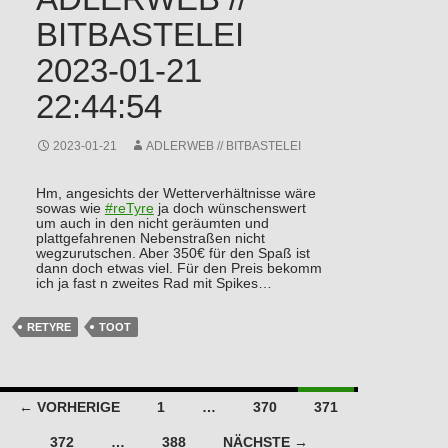
BITBASTELEI
2023-01-21
22:44:54
2023-01-21
ADLERWEB // BITBASTELEI
Hm, angesichts der Wetterverhältnisse wäre
sowas wie
#
reTyre
ja doch wünschenswert
um auch in den nicht geräumten und
plattgefahrenen Nebenstraßen nicht
wegzurutschen. Aber 350€ für den Spaß ist
dann doch etwas viel. Für den Preis bekomm
ich ja fast n zweites Rad mit Spikes…
RETYRE
TOOT
Beitragsnavigation
← VORHERIGE
1
…
370
371
372
…
388
NÄCHSTE →