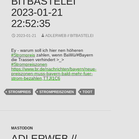
BITBASTELEI
2023-01-21
22:52:35
2023-01-21
ADLERWEB // BITBASTELEI
Ey - warum soll ich hier nen höheren
#
Strompreis
zahlen, wenn BaWü/#Bayern
die Trassen verhindert >_>
#
Strompreiszonen
https://www.
br.de/nachrichten/bayern/neue-
preiszonen-muss-bayern-bald-mehr-fuer-
strom-bezahlen,TTJI1C6
STROMPREIS
STROMPREISZONEN
TOOT
MASTODON
ADLERWEB //