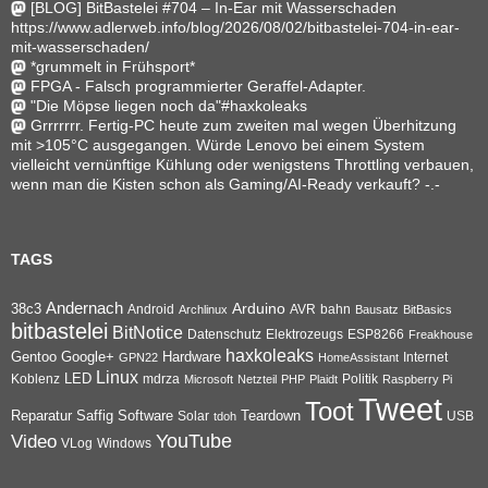
[BLOG] BitBastelei #704 – In-Ear mit Wasserschaden
https://www.adlerweb.info/blog/2026/08/02/bitbastelei-704-in-ear-
mit-wasserschaden/
*grummelt in Frühsport*
FPGA - Falsch programmierter Geraffel-Adapter.
"Die Möpse liegen noch da"#haxkoleaks
Grrrrrrr. Fertig-PC heute zum zweiten mal wegen Überhitzung
mit >105°C ausgegangen. Würde Lenovo bei einem System
vielleicht vernünftige Kühlung oder wenigstens Throttling verbauen,
wenn man die Kisten schon als Gaming/AI-Ready verkauft? -.-
TAGS
Andernach
Arduino
38c3
AVR
bahn
Android
Archlinux
Bausatz
BitBasics
bitbastelei
BitNotice
Datenschutz
Elektrozeugs
ESP8266
Freakhouse
haxkoleaks
Gentoo
Google+
Hardware
Internet
GPN22
HomeAssistant
Linux
Koblenz
LED
mdrza
Microsoft
Netzteil
PHP
Plaidt
Politik
Raspberry Pi
Tweet
Toot
Reparatur
Software
Teardown
Saffig
Solar
USB
tdoh
YouTube
Video
VLog
Windows