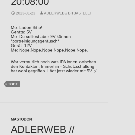
20:08:00
2023-01-23
ADLERWEB // BITBASTELEI
Me: Laden Bitte!
Geräte: 5V.
Me: Du solltest aber 9V können
*portreinigungsgeräusch*
Gerät: 12V.
Me: Nope.Nope.Nope.Nope.Nope.Nope.
War vermutlich noch was IPA innen zwischen
den Kontakten. Immerhin - Schutzschaltung
hat wohl gegriffen. Lädt jetzt wieder mit 5V. ;/
TOOT
MASTODON
ADLERWEB //