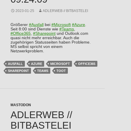
2023-01-25
ADLERWEB // BITBASTELEI
Größerer
#
Ausfall
bei
#
Microsoft
#
Azure
.
Seit 8:00 sind Dienste wie
#
Teams
,
#
Office365
,
#
Sharepoint
und Outlook.com
quasi nicht mehr erreichbar. Auch die
zugehörigen Statusseiten haben Probleme.
MS selbst spricht von einem
Netzwerkproblem.
AUSFALL
AZURE
MICROSOFT
OFFICE365
SHAREPOINT
TEAMS
TOOT
MASTODON
ADLERWEB //
BITBASTELEI