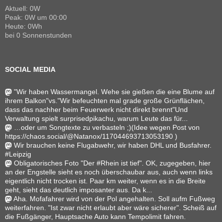
Aktuell: 0W
Peak: 0W um 00:00
Heute: 0Wh
bei 0 Sonnenstunden
SOCIAL MEDIA
"Wir haben Wassermangel. Wehe sie gießen die eine Blume auf
ihrem Balkon"vs."Wir befeuchten mal grade große Grünflächen,
dass das nachher beim Feuerwerk nicht direkt brennt"Und
Verwaltung spielt surprisedpikachu, warum Leute das für...
…oder um Songtexte zu verbasteln ;)(Idee wegen Post von
https://chaos.social/@Natanox/117044693713053190 )
Wir brauchen keine Flugabwehr, wir haben DHL und Busfahrer.
#Leipzig
Obligatorisches Foto "Der #Rhein ist tief". OK, zugegeben, hier
an der Engstelle sieht es noch überschaubar aus, auch wenn links
eigentlich nicht trocken ist. Paar km weiter, wenn es in die Breite
geht, sieht das deutlich imposanter aus. Da k...
Aha. Mofafahrer wird von der Pol angehalten. Soll aufm Fußweg
weiterfahren. "Ist zwar nicht erlaubt aber wäre sicherer". Scheiß auf
die Fußgänger, Hauptsache Auto kann Tempolimit fahren.