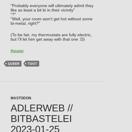
"Probably everyone will ultimately admit they
like as least a bit bi in their vicinity"
"?"
"Well, your room won't get hot without some
bi-metal, right?"
(To be fair, my thermostats are fully electric,
but I'll let him get away with that one :D)
#
queer
QUEER
TOOT
MASTODON
ADLERWEB //
BITBASTELEI
2023-01-25