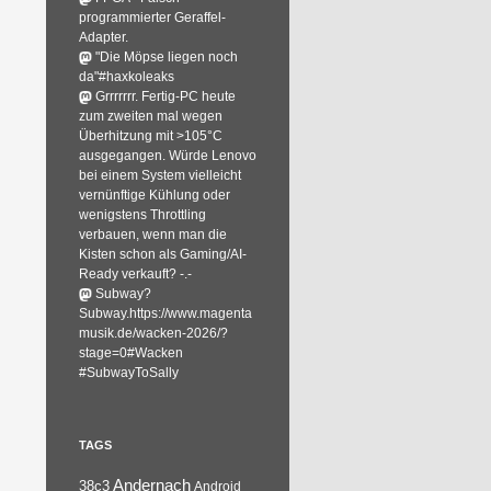
programmierter Geraffel-
Adapter.
"Die Möpse liegen noch
da"#haxkoleaks
Grrrrrrr. Fertig-PC heute
zum zweiten mal wegen
Überhitzung mit >105°C
ausgegangen. Würde Lenovo
bei einem System vielleicht
vernünftige Kühlung oder
wenigstens Throttling
verbauen, wenn man die
Kisten schon als Gaming/AI-
Ready verkauft? -.-
Subway?
Subway.https://www.magenta
musik.de/wacken-2026/?
stage=0#Wacken
#SubwayToSally
TAGS
Andernach
38c3
Android