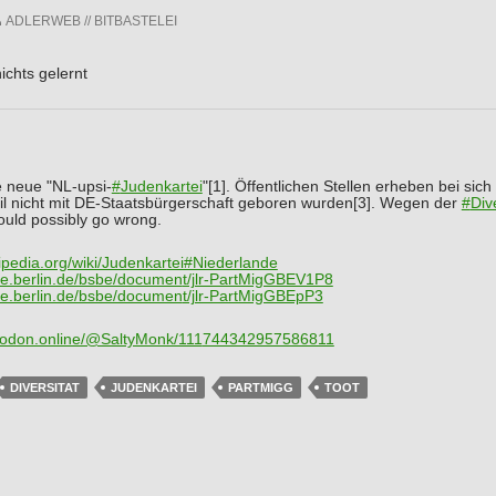
ADLERWEB // BITBASTELEI
ichts gelernt
 neue "NL-upsi-
#
Judenkartei
"[1]. Öffentlichen Stellen erheben bei si
eil nicht mit DE-Staatsbürgerschaft geboren wurden[3]. Wegen der
#
Div
could possibly go wrong.
ipedia.org/wiki/Judenkar
tei#Niederlande
e.berlin.de/bsbe/documen
t/jlr-PartMigGBEV1P8
e.berlin.de/bsbe/documen
t/jlr-PartMigGBEpP3
odon.online/@SaltyMonk/111
744342957586811
DIVERSITAT
JUDENKARTEI
PARTMIGG
TOOT