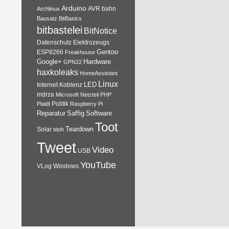
Arduino
AVR
bahn
Archlinux
Bausatz
BitBasics
bitbastelei
BitNotice
Datenschutz
Elektrozeugs
Gentoo
ESP8266
Freakhouse
Google+
Hardware
GPN22
haxkoleaks
HomeAssistant
Linux
Internet
Koblenz
LED
mdrza
Microsoft
Netzteil
PHP
Plaidt
Politik
Raspberry Pi
Reparatur
Software
Saffig
Toot
Teardown
Solar
tdoh
Tweet
Video
USB
YouTube
VLog
Windows