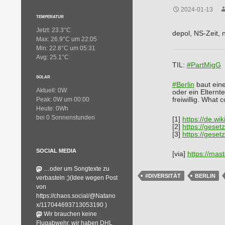
2024-01-13
TEMPERATUR
Jetzt: 23.3°C
depol, NS-Zeit, n
Max: 26.9°C um 22:05
Min: 22.8°C um 05:31
Avg: 25.1°C
TIL:
#
PartMigG
SOLAR
#
Berlin
baut eine
Aktuell: 0W
oder ein Elternt
freiwillig. What 
Peak: 0W um 00:00
Heute: 0Wh
bei 0 Sonnenstunden
[1]
https://
de.wik
[2]
https://
gesetz
[3]
https://
gesetz
SOCIAL MEDIA
[via]
https://
mast
…oder um Songtexte zu
#DIVERSITÄT
BERLIN
verbasteln ;)(Idee wegen Post
von
https://chaos.social/@Natano
x/117044693713053190 )
Wir brauchen keine
Flugabwehr, wir haben DHL