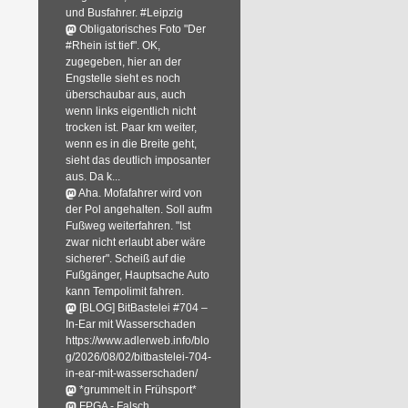
und Busfahrer. #Leipzig
Obligatorisches Foto "Der
#Rhein ist tief". OK,
zugegeben, hier an der
Engstelle sieht es noch
überschaubar aus, auch
wenn links eigentlich nicht
trocken ist. Paar km weiter,
wenn es in die Breite geht,
sieht das deutlich imposanter
aus. Da k...
Aha. Mofafahrer wird von
der Pol angehalten. Soll aufm
Fußweg weiterfahren. "Ist
zwar nicht erlaubt aber wäre
sicherer". Scheiß auf die
Fußgänger, Hauptsache Auto
kann Tempolimit fahren.
[BLOG] BitBastelei #704 –
In-Ear mit Wasserschaden
https://www.adlerweb.info/blo
g/2026/08/02/bitbastelei-704-
in-ear-mit-wasserschaden/
*grummelt in Frühsport*
FPGA - Falsch