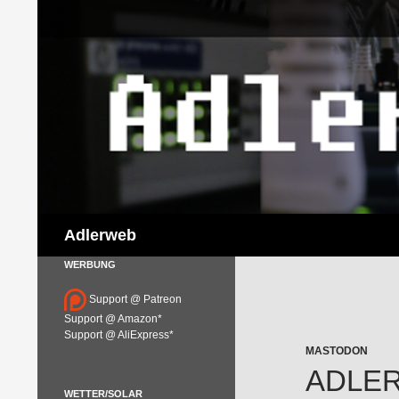
Suchen
Adlerweb
WERBUNG
Support @ Patreon
Support @ Amazon*
Support @ AliExpress*
MASTODON
ADLERW
WETTER/SOLAR