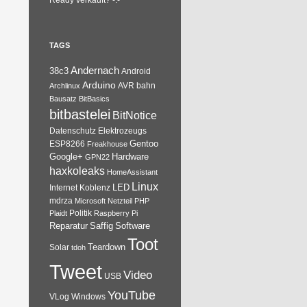
Ready verkauft? -.-
TAGS
Andernach
38c3
Android
Arduino
AVR
bahn
Archlinux
Bausatz
BitBasics
bitbastelei
BitNotice
Datenschutz
Elektrozeugs
Gentoo
ESP8266
Freakhouse
Google+
Hardware
GPN22
haxkoleaks
HomeAssistant
Linux
Internet
Koblenz
LED
mdrza
Microsoft
Netzteil
PHP
Plaidt
Politik
Raspberry Pi
Reparatur
Software
Saffig
Toot
Teardown
Solar
tdoh
Tweet
Video
USB
YouTube
VLog
Windows