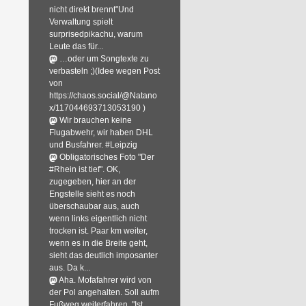
nicht direkt brennt"Und
Verwaltung spielt
surprisedpikachu, warum
Leute das für...
…oder um Songtexte zu
verbasteln ;)(Idee wegen Post
von
https://chaos.social/@Natano
x/117044693713053190 )
Wir brauchen keine
Flugabwehr, wir haben DHL
und Busfahrer. #Leipzig
Obligatorisches Foto "Der
#Rhein ist tief". OK,
zugegeben, hier an der
Engstelle sieht es noch
überschaubar aus, auch
wenn links eigentlich nicht
trocken ist. Paar km weiter,
wenn es in die Breite geht,
sieht das deutlich imposanter
aus. Da k...
Aha. Mofafahrer wird von
der Pol angehalten. Soll aufm
Fußweg weiterfahren. "Ist