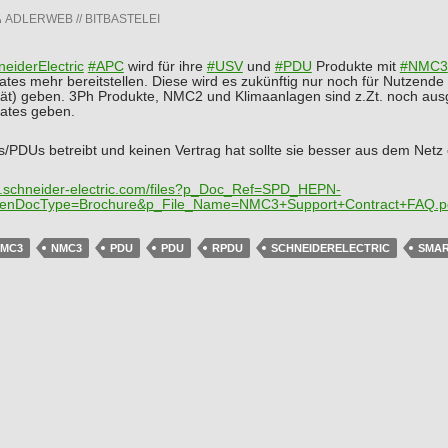
ADLERWEB // BITBASTELEI
eiderElectric
#
APC
wird für ihre
#
USV
und
#
PDU
Produkte mit
#
NMC3
ates mehr bereitstellen. Diese wird es zukünftig nur noch für Nutzende
ät) geben. 3Ph Produkte, NMC2 und Klimaanlagen sind z.Zt. noch a
dates geben.
PDUs betreibt und keinen Vertrag hat sollte sie besser aus dem Netz 
schneider-electric.co
m/files?p_Doc_Ref=SPD_HEPN-
nDocType=Brochure&p_File_Name=NMC3+Support+Contract+FAQ.p
MC3
NMC3
PDU
PDU
RPDU
SCHNEIDERELECTRIC
SMA