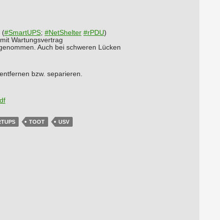
(
#
SmartUPS
;
#
NetShelter
#
rPDU
)
 mit Wartungsvertrag
usgenommen. Auch bei schweren Lücken
entfernen bzw. separieren.
df
RTUPS
TOOT
USV