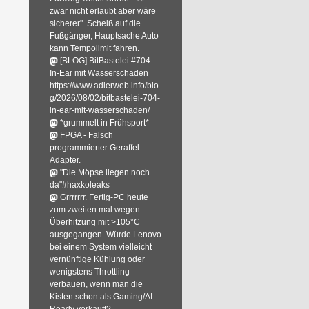
zwar nicht erlaubt aber wäre
sicherer". Scheiß auf die
Fußgänger, Hauptsache Auto
kann Tempolimit fahren.
[BLOG] BitBastelei #704 –
In-Ear mit Wasserschaden
https://www.adlerweb.info/blo
g/2026/08/02/bitbastelei-704-
in-ear-mit-wasserschaden/
*grummelt in Frühsport*
FPGA - Falsch
programmierter Geraffel-
Adapter.
"Die Möpse liegen noch
da"#haxkoleaks
Grrrrrrr. Fertig-PC heute
zum zweiten mal wegen
Überhitzung mit >105°C
ausgegangen. Würde Lenovo
bei einem System vielleicht
vernünftige Kühlung oder
wenigstens Throttling
verbauen, wenn man die
Kisten schon als Gaming/AI-