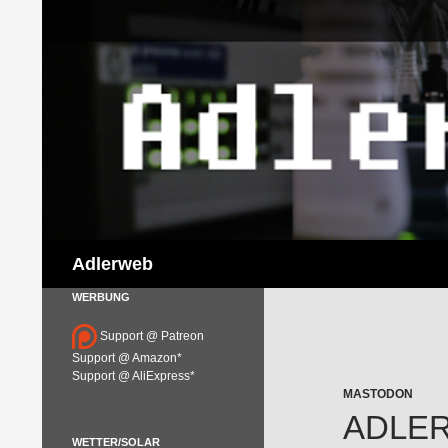
Suchen
Adlerweb
WERBUNG
Support @ Patreon
Support @ Amazon*
Support @ AliExpress*
MASTODON
ADLERW
WETTER/SOLAR