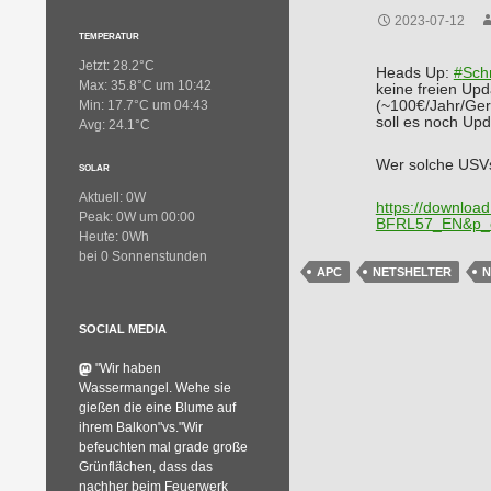
2023-07-12
TEMPERATUR
Jetzt: 28.2°C
Heads Up:
#
Schn
Max: 35.8°C um 10:42
keine freien Upd
(~100€/Jahr/Ger
Min: 17.7°C um 04:43
soll es noch Up
Avg: 24.1°C
Wer solche USVs/
SOLAR
Aktuell: 0W
https://
download.
Peak: 0W um 00:00
BFRL57_EN&p_e
Heute: 0Wh
bei 0 Sonnenstunden
APC
NETSHELTER
N
SOCIAL MEDIA
"Wir haben
Wassermangel. Wehe sie
gießen die eine Blume auf
ihrem Balkon"vs."Wir
befeuchten mal grade große
Grünflächen, dass das
nachher beim Feuerwerk