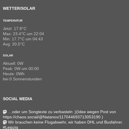
WETTER/SOLAR
TEMPERATUR
Jetzt: 17.8°C
Max: 23.4°C um 22:04
Min: 17.7°C um 04:43
Avg: 20.5°C
SOLAR
Aktuell: 0W
Peak: 0W um 00:00
Heute: 0Wh
bei 0 Sonnenstunden
SOCIAL MEDIA
…oder um Songtexte zu verbasteln ;)(Idee wegen Post von
https://chaos.social/@Natanox/117044693713053190 )
Wir brauchen keine Flugabwehr, wir haben DHL und Busfahrer.
#Leipzig