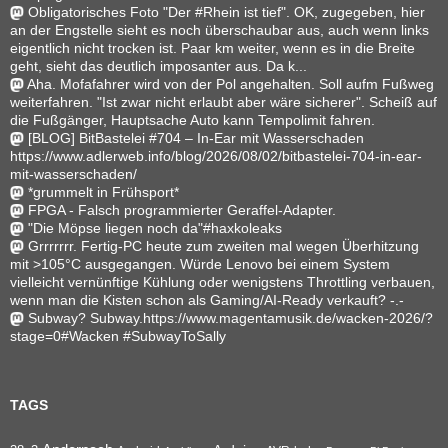
Obligatorisches Foto "Der #Rhein ist tief". OK, zugegeben, hier
an der Engstelle sieht es noch überschaubar aus, auch wenn links
eigentlich nicht trocken ist. Paar km weiter, wenn es in die Breite
geht, sieht das deutlich imposanter aus. Da k...
Aha. Mofafahrer wird von der Pol angehalten. Soll aufm Fußweg
weiterfahren. "Ist zwar nicht erlaubt aber wäre sicherer". Scheiß auf
die Fußgänger, Hauptsache Auto kann Tempolimit fahren.
[BLOG] BitBastelei #704 – In-Ear mit Wasserschaden
https://www.adlerweb.info/blog/2026/08/02/bitbastelei-704-in-ear-
mit-wasserschaden/
*grummelt in Frühsport*
FPGA - Falsch programmierter Geraffel-Adapter.
"Die Möpse liegen noch da"#haxkoleaks
Grrrrrrr. Fertig-PC heute zum zweiten mal wegen Überhitzung
mit >105°C ausgegangen. Würde Lenovo bei einem System
vielleicht vernünftige Kühlung oder wenigstens Throttling verbauen,
wenn man die Kisten schon als Gaming/AI-Ready verkauft? -.-
Subway? Subway.https://www.magentamusik.de/wacken-2026/?
stage=0#Wacken #SubwayToSally
TAGS