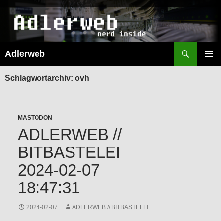
Suchen
Adlerweb
ZUM
INHALT
PRIMÄR
SPRINGEN
MENÜ
Schlagwortarchiv: ovh
MASTODON
ADLERWEB //
BITBASTELEI
2024-02-07
18:47:31
2024-02-07
ADLERWEB // BITBASTELEI