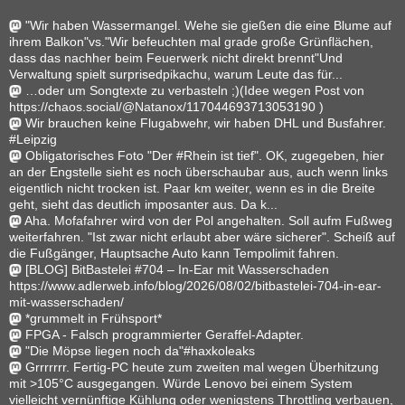
"Wir haben Wassermangel. Wehe sie gießen die eine Blume auf
ihrem Balkon"vs."Wir befeuchten mal grade große Grünflächen,
dass das nachher beim Feuerwerk nicht direkt brennt"Und
Verwaltung spielt surprisedpikachu, warum Leute das für...
…oder um Songtexte zu verbasteln ;)(Idee wegen Post von
https://chaos.social/@Natanox/117044693713053190 )
Wir brauchen keine Flugabwehr, wir haben DHL und Busfahrer.
#Leipzig
Obligatorisches Foto "Der #Rhein ist tief". OK, zugegeben, hier
an der Engstelle sieht es noch überschaubar aus, auch wenn links
eigentlich nicht trocken ist. Paar km weiter, wenn es in die Breite
geht, sieht das deutlich imposanter aus. Da k...
Aha. Mofafahrer wird von der Pol angehalten. Soll aufm Fußweg
weiterfahren. "Ist zwar nicht erlaubt aber wäre sicherer". Scheiß auf
die Fußgänger, Hauptsache Auto kann Tempolimit fahren.
[BLOG] BitBastelei #704 – In-Ear mit Wasserschaden
https://www.adlerweb.info/blog/2026/08/02/bitbastelei-704-in-ear-
mit-wasserschaden/
*grummelt in Frühsport*
FPGA - Falsch programmierter Geraffel-Adapter.
"Die Möpse liegen noch da"#haxkoleaks
Grrrrrrr. Fertig-PC heute zum zweiten mal wegen Überhitzung
mit >105°C ausgegangen. Würde Lenovo bei einem System
vielleicht vernünftige Kühlung oder wenigstens Throttling verbauen,