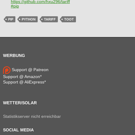
https://
github.com/hxu296/tariff
#
pip
PIP
PYTHON
TARIFF
TOOT
WERBUNG
Support @ Patreon
Support @ Amazon*
Support @ AliExpress*
WETTER/SOLAR
Statistikserver nicht erreichbar
SOCIAL MEDIA