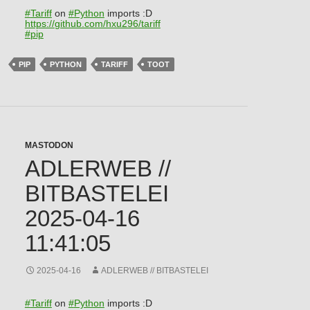
#
Tariff
on
#
Python
imports :D
https://
github.com/hxu296/tariff
#
pip
PIP
PYTHON
TARIFF
TOOT
MASTODON
ADLERWEB //
BITBASTELEI
2025-04-16
11:41:05
2025-04-16
ADLERWEB // BITBASTELEI
#
Tariff
on
#
Python
imports :D