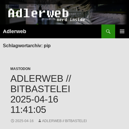
Suchen
Adlerweb
ZUM
INHALT
PRIMÄR
SPRINGEN
MENÜ
Schlagwortarchiv: pip
MASTODON
ADLERWEB //
BITBASTELEI
2025-04-16
11:41:05
2025-04-16
ADLERWEB // BITBASTELEI