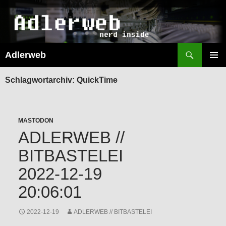
Suchen
Adlerweb
ZUM
INHALT
PRIMÄR
SPRINGEN
MENÜ
Schlagwortarchiv: QuickTime
MASTODON
ADLERWEB //
BITBASTELEI
2022-12-19
20:06:01
2022-12-19
ADLERWEB // BITBASTELEI