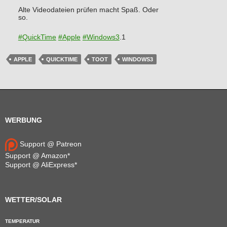
Alte Videodateien prüfen macht Spaß. Oder
so.
#
QuickTime
#
Apple
#
Windows3
.1
APPLE
QUICKTIME
TOOT
WINDOWS3
WERBUNG
Support @ Patreon
Support @ Amazon*
Support @ AliExpress*
WETTER/SOLAR
TEMPERATUR