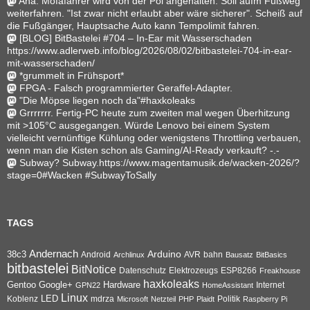
Aha. Mofafahrer wird von der Pol angehalten. Soll aufm Fußweg
weiterfahren. "Ist zwar nicht erlaubt aber wäre sicherer". Scheiß auf
die Fußgänger, Hauptsache Auto kann Tempolimit fahren.
[BLOG] BitBastelei #704 – In-Ear mit Wasserschaden
https://www.adlerweb.info/blog/2026/08/02/bitbastelei-704-in-ear-
mit-wasserschaden/
*grummelt in Frühsport*
FPGA - Falsch programmierter Geraffel-Adapter.
"Die Möpse liegen noch da"#haxkoleaks
Grrrrrrr. Fertig-PC heute zum zweiten mal wegen Überhitzung
mit >105°C ausgegangen. Würde Lenovo bei einem System
vielleicht vernünftige Kühlung oder wenigstens Throttling verbauen,
wenn man die Kisten schon als Gaming/AI-Ready verkauft? -.-
Subway? Subway.https://www.magentamusik.de/wacken-2026/?
stage=0#Wacken #SubwayToSally
TAGS
Andernach
Arduino
38c3
AVR
bahn
Android
Archlinux
Bausatz
BitBasics
bitbastelei
BitNotice
Datenschutz
Elektrozeugs
ESP8266
Freakhouse
haxkoleaks
Gentoo
Google+
Hardware
Internet
GPN22
HomeAssistant
Linux
Koblenz
LED
mdrza
Microsoft
Netzteil
PHP
Plaidt
Politik
Raspberry Pi