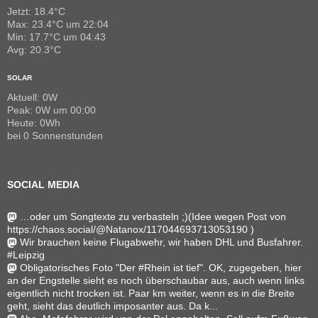
Jetzt: 18.4°C
Max: 23.4°C um 22:04
Min: 17.7°C um 04:43
Avg: 20.3°C
SOLAR
Aktuell: 0W
Peak: 0W um 00:00
Heute: 0Wh
bei 0 Sonnenstunden
SOCIAL MEDIA
…oder um Songtexte zu verbasteln ;)(Idee wegen Post von
https://chaos.social/@Natanox/117044693713053190 )
Wir brauchen keine Flugabwehr, wir haben DHL und Busfahrer.
#Leipzig
Obligatorisches Foto "Der #Rhein ist tief". OK, zugegeben, hier
an der Engstelle sieht es noch überschaubar aus, auch wenn links
eigentlich nicht trocken ist. Paar km weiter, wenn es in die Breite
geht, sieht das deutlich imposanter aus. Da k...