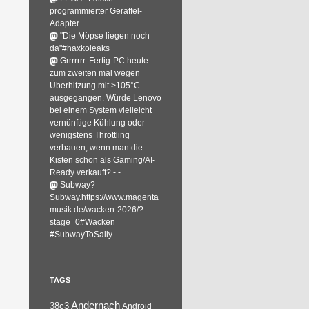
programmierter Geraffel-
Adapter.
"Die Möpse liegen noch
da"#haxkoleaks
Grrrrrrr. Fertig-PC heute
zum zweiten mal wegen
Überhitzung mit >105°C
ausgegangen. Würde Lenovo
bei einem System vielleicht
vernünftige Kühlung oder
wenigstens Throttling
verbauen, wenn man die
Kisten schon als Gaming/AI-
Ready verkauft? -.-
Subway?
Subway.https://www.magenta
musik.de/wacken-2026/?
stage=0#Wacken
#SubwayToSally
TAGS
Andernach
38c3
Android