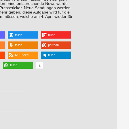
llen. Eine entsprechende News wurde
 Presseticker. Neue Sendungen werden
mehr geben, diese Aufgabe wird für die
müssen, welche am 4. April wieder für
teilen
teilen
teilen
patreon
RSS-feed
teilen
teilen