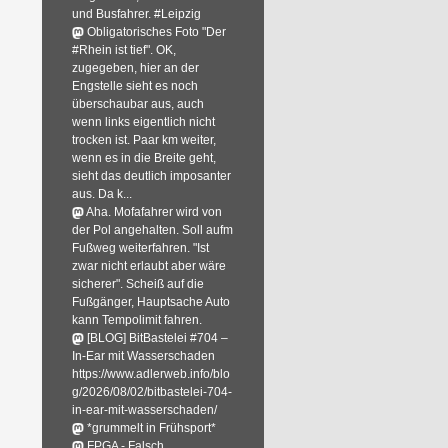
und Busfahrer. #Leipzig
Obligatorisches Foto "Der
#Rhein ist tief". OK,
zugegeben, hier an der
Engstelle sieht es noch
überschaubar aus, auch
wenn links eigentlich nicht
trocken ist. Paar km weiter,
wenn es in die Breite geht,
sieht das deutlich imposanter
aus. Da k...
Aha. Mofafahrer wird von
der Pol angehalten. Soll aufm
Fußweg weiterfahren. "Ist
zwar nicht erlaubt aber wäre
sicherer". Scheiß auf die
Fußgänger, Hauptsache Auto
kann Tempolimit fahren.
[BLOG] BitBastelei #704 –
In-Ear mit Wasserschaden
https://www.adlerweb.info/blo
g/2026/08/02/bitbastelei-704-
in-ear-mit-wasserschaden/
*grummelt in Frühsport*
FPGA - Falsch