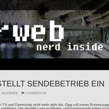
STELLT SENDEBETRIEB EIN
ADLERWEB
1 KOMMENTAR
n TV und Community nicht mehr aktiv bin: Giga ruft immer Erinnerungen 
n geblieben. Die aktuelle Lage im Werbe- und Gamingmarkt haben es be