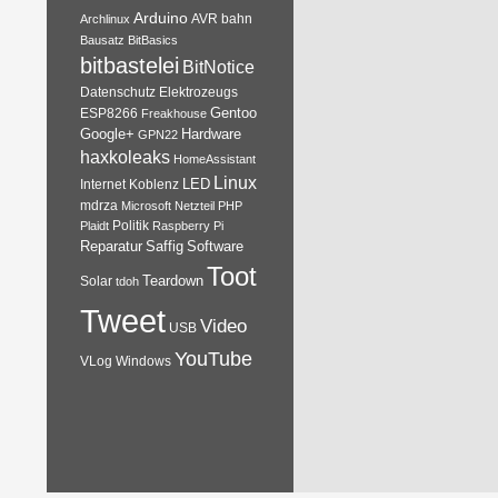
Arduino
AVR
bahn
Archlinux
Bausatz
BitBasics
bitbastelei
BitNotice
Datenschutz
Elektrozeugs
Gentoo
ESP8266
Freakhouse
Google+
Hardware
GPN22
haxkoleaks
HomeAssistant
Linux
Internet
Koblenz
LED
mdrza
Microsoft
Netzteil
PHP
Plaidt
Politik
Raspberry Pi
Reparatur
Software
Saffig
Toot
Teardown
Solar
tdoh
Tweet
Video
USB
YouTube
VLog
Windows