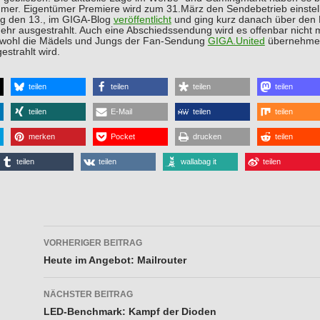
immer. Eigentümer Premiere wird zum 31.März den Sendebetrieb einste
ag den 13., im GIGA-Blog
veröffentlicht
und ging kurz danach über den
mehr ausgestrahlt. Auch eine Abschiedssendung wird es offenbar nicht 
wohl die Mädels und Jungs der Fan-Sendung
GIGA.United
übernehmen 
strahlt wird.
teilen
teilen
teilen
teilen
teilen
E-Mail
teilen
teilen
merken
Pocket
drucken
teilen
teilen
teilen
wallabag it
teilen
Beitragsnavigation
VORHERIGER BEITRAG
Heute im Angebot: Mailrouter
NÄCHSTER BEITRAG
LED-Benchmark: Kampf der Dioden