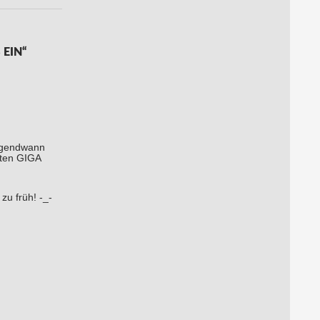
 EIN“
rgendwann
lten GIGA
zu früh! -_-