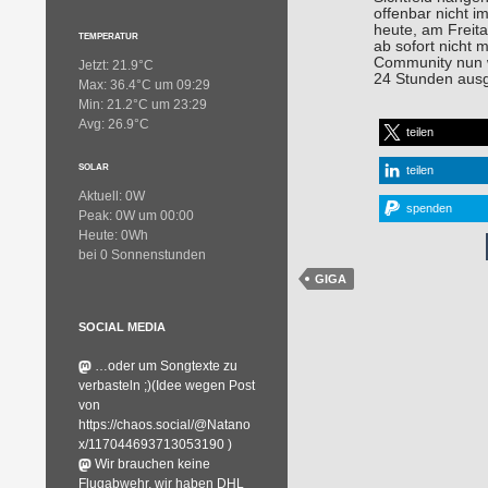
offenbar nicht 
heute, am Freit
TEMPERATUR
ab sofort nicht 
Community nun 
Jetzt: 21.9°C
24 Stunden ausge
Max: 36.4°C um 09:29
Min: 21.2°C um 23:29
Avg: 26.9°C
teilen
SOLAR
teilen
Aktuell: 0W
spenden
Peak: 0W um 00:00
Heute: 0Wh
bei 0 Sonnenstunden
GIGA
SOCIAL MEDIA
…oder um Songtexte zu
verbasteln ;)(Idee wegen Post
von
https://chaos.social/@Natano
x/117044693713053190 )
Wir brauchen keine
Flugabwehr, wir haben DHL