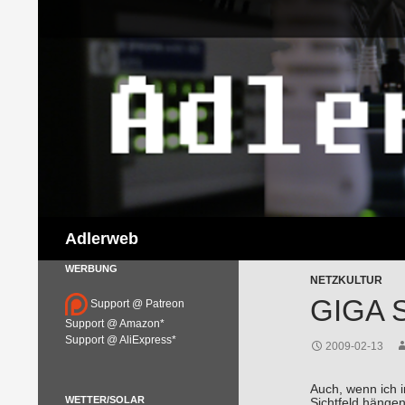
Suchen
Adlerweb
WERBUNG
NETZKULTUR
GIGA 
Support @ Patreon
Support @ Amazon*
Support @ AliExpress*
2009-02-13
Auch, wenn ich i
WETTER/SOLAR
Sichtfeld hänge