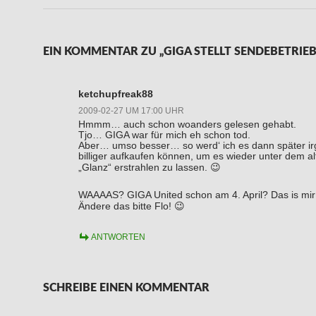
EIN KOMMENTAR ZU „GIGA STELLT SENDEBETRIEB
ketchupfreak88
2009-02-27 UM 17:00 UHR
Hmmm… auch schon woanders gelesen gehabt.
Tjo… GIGA war für mich eh schon tod.
Aber… umso besser… so werd‘ ich es dann später i
billiger aufkaufen können, um es wieder unter dem a
„Glanz“ erstrahlen zu lassen. 😉
WAAAAS? GIGA United schon am 4. April? Das is mir 
Ändere das bitte Flo! 😉
ANTWORTEN
SCHREIBE EINEN KOMMENTAR