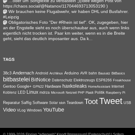
…oder um Songtexte zu verbasteln ;)(Idee wegen Post von
https://chaos.social/@Natanox/117044693713053190 )
Wir brauchen keine Flugabwehr, wir haben DHL und Busfahrer.
#Leipzig
Obligatorisches Foto "Der #Rhein ist tief". OK, zugegeben, hier
an der Engstelle sieht es noch überschaubar aus, auch wenn links
eigentlich nicht trocken ist. Paar km weiter, wenn es in die Breite
geht, sieht das deutlich imposanter aus. Da k...
TAGS
Andernach
Arduino
38c3
AVR
bahn
Android
Archlinux
Bausatz
BitBasics
bitbastelei
BitNotice
Datenschutz
Elektrozeugs
ESP8266
Freakhouse
haxkoleaks
Gentoo
Google+
Hardware
Internet
GPN22
HomeAssistant
Linux
Koblenz
LED
mdrza
Microsoft
Netzteil
PHP
Plaidt
Politik
Raspberry Pi
Tweet
Toot
Reparatur
Software
Teardown
Saffig
Solar
USB
tdoh
YouTube
Video
VLog
Windows
© 1999-2026
Florian "adlerweb" Knodt [Impressum]
[Datenschutz]
| Sofern