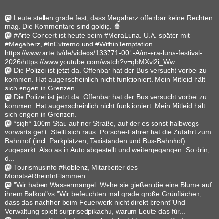
Leute stellen grade fest, dass Megaherz offenbar keine Rechten
mag. Die Kommentare sind goldig. 🍿
#Arte Concert ist heute beim #MeraLuna. U.A. später mit
#Megaherz, #InExtremo und #WithinTemptation
https://www.arte.tv/de/videos/133771-001-A/m-era-luna-festival-
2026/https://www.youtube.com/watch?v=qbMXvl2i_Ww
Die Polizei ist jetzt da. Offenbar hat der Bus versucht vorbei zu
kommen. Hat augenscheinlich nicht funktioniert. Mein Mitleid hält
sich engen in Grenzen.
Die Polizei ist jetzt da. Offenbar hat der Bus versucht vorbei zu
kommen. Hat augenscheinlich nicht funktioniert. Mein Mitleid hält
sich engen in Grenzen.
*sigh* 100m Stau auf ner Straße, auf der es sonst halbwegs
vorwärts geht. Stellt sich raus: Porsche-Fahrer hat die Zufahrt zum
Bahnhof (incl. Parkplätzen, Taxiständen und Bus-Bahnhof)
zugeparkt. Also as in Auto abgestellt und weitergegangen. So drin,
d...
Tourismusinfo #Koblenz, Mitarbeiter des
Monats#RheinInFlammen
"Wir haben Wassermangel. Wehe sie gießen die eine Blume auf
ihrem Balkon"vs."Wir befeuchten mal grade große Grünflächen,
dass das nachher beim Feuerwerk nicht direkt brennt"Und
Verwaltung spielt surprisedpikachu, warum Leute das für...