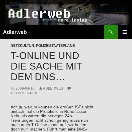
Suchen
Adlerweb
ZUM
INHALT
PRIMÄR
SPRINGEN
NETZKULTUR
,
POLIZEISTAATSPLÄNE
MENÜ
T-ONLINE UND
DIE SACHE MIT
DEM DNS…
2009-04-10
ADLERWEB
4 KOMMENTARE
Ach ja, warum können die großen ISPs nicht
einfach mal die Protokolle in Ruhe lassen.
Nein, als wären die nervigen 24h-
Trennungen nicht schon genug muss nun
auch auch T-Online einen auf „wir helfen
doch nur“ machen. Führt man eine DNS-