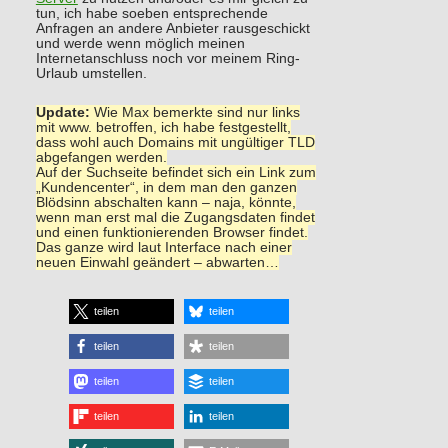
tun, ich habe soeben entsprechende
Anfragen an andere Anbieter rausgeschickt
und werde wenn möglich meinen
Internetanschluss noch vor meinem Ring-
Urlaub umstellen.
Update:
Wie Max bemerkte sind nur links
mit www. betroffen, ich habe festgestellt,
dass wohl auch Domains mit ungültiger TLD
abgefangen werden.
Auf der Suchseite befindet sich ein Link zum
„Kundencenter“, in dem man den ganzen
Blödsinn abschalten kann – naja, könnte,
wenn man erst mal die Zugangsdaten findet
und einen funktionierenden Browser findet.
Das ganze wird laut Interface nach einer
neuen Einwahl geändert – abwarten…
teilen
teilen
teilen
teilen
teilen
teilen
teilen
teilen