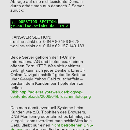
Abfrage auf eine nichtexistente Domain
durch erhält man nun dennoch 2 Server
zurück:
;; QUESTION SECTION:
;t-online-stinkt.de. IN A
;; ANSWER SECTION:
t-online-stinkt.de. 0 IN A 80.156.86.78
t-online-stinkt.de. 0 IN A 62.157.140.133
Beide Server gehören der T-Online
International AG und bieten exakt einen
offenen Port: HTTP. Was sich dahinter
verbirgt kann sich jeder Denken: Eine „T-
Online Navigationshilfe“ getaufte Seite um
über
Google
Yahoo Geld zu schäffeln –
pardon, dem Kunden bei Tippfehlern zu
helfen.
Bild:
http://adlersa.yotaweb.de/blog/wp-
content/uploads/2009/04/bildschirmfoto.png
Das man damit eventuell Systeme beim
Kunden wie z.B. Tipphilfen des Browsers,
DNS-Monitoring oder ähnliches lahmlegt ist
ja egal – damit verdient man schließlich kein
Geld. Bleibt nur einen
nicht betroffenen DNS-
Server
zu nutzen und/oder es mir gleich zu