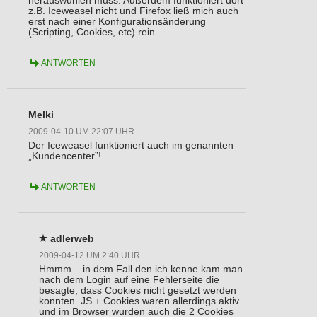
herauswühlen muss. Außerdem funktioniert dort
z.B. Iceweasel nicht und Firefox ließ mich auch
erst nach einer Konfigurationsänderung
(Scripting, Cookies, etc) rein.
ANTWORTEN
Melki
2009-04-10 UM 22:07 UHR
Der Iceweasel funktioniert auch im genannten
„Kundencenter”!
ANTWORTEN
adlerweb
2009-04-12 UM 2:40 UHR
Hmmm – in dem Fall den ich kenne kam man
nach dem Login auf eine Fehlerseite die
besagte, dass Cookies nicht gesetzt werden
konnten. JS + Cookies waren allerdings aktiv
und im Browser wurden auch die 2 Cookies