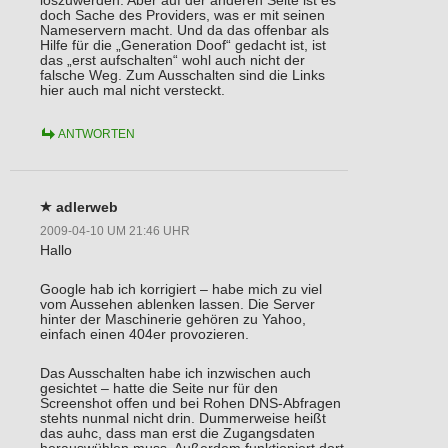
loszuwerden. Aber auf der anderen Seite ist es
doch Sache des Providers, was er mit seinen
Nameservern macht. Und da das offenbar als
Hilfe für die „Generation Doof“ gedacht ist, ist
das „erst aufschalten“ wohl auch nicht der
falsche Weg. Zum Ausschalten sind die Links
hier auch mal nicht versteckt.
ANTWORTEN
adlerweb
2009-04-10 UM 21:46 UHR
Hallo
Google hab ich korrigiert – habe mich zu viel
vom Aussehen ablenken lassen. Die Server
hinter der Maschinerie gehören zu Yahoo,
einfach einen 404er provozieren.
Das Ausschalten habe ich inzwischen auch
gesichtet – hatte die Seite nur für den
Screenshot offen und bei Rohen DNS-Abfragen
stehts nunmal nicht drin. Dummerweise heißt
das auhc, dass man erst die Zugangsdaten