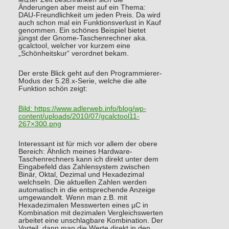
Änderungen aber meist auf ein Thema:
DAU-Freundlichkeit um jeden Preis. Da wird
auch schon mal ein Funktionsverlust in Kauf
genommen. Ein schönes Beispiel bietet
jüngst der Gnome-Taschenrechner aka.
gcalctool, welcher vor kurzem eine
„Schönheitskur“ verordnet bekam.
Der erste Blick geht auf den Programmierer-
Modus der 5.28.x-Serie, welche die alte
Funktion schön zeigt:
Bild:
https://www.adlerweb.info/blog/wp-
content/uploads/2010/07/gcalctool11-
267×300.png
Interessant ist für mich vor allem der obere
Bereich: Ähnlich meines Hardware-
Taschenrechners kann ich direkt unter dem
Eingabefeld das Zahlensystem zwischen
Binär, Oktal, Dezimal und Hexadezimal
welchseln. Die aktuellen Zahlen werden
automatisch in die entsprechende Anzeige
umgewandelt. Wenn man z.B. mit
Hexadezimalen Messwerten eines µC in
Kombination mit dezimalen Vergleichswerten
arbeitet eine unschlagbare Kombination. Der
Vorteil, dann man die Werte direkt in den