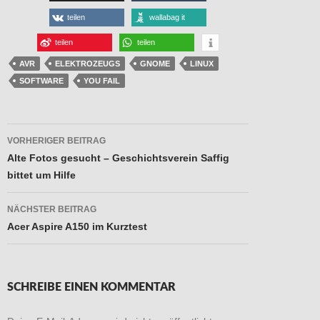
teilen
wallabag it
teilen
teilen
AVR
ELEKTROZEUGS
GNOME
LINUX
SOFTWARE
YOU FAIL
Beitragsnavigation
VORHERIGER BEITRAG
Alte Fotos gesucht – Geschichtsverein Saffig
bittet um Hilfe
NÄCHSTER BEITRAG
Acer Aspire A150 im Kurztest
SCHREIBE EINEN KOMMENTAR