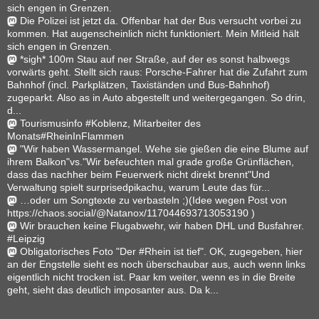
sich engen in Grenzen.
Die Polizei ist jetzt da. Offenbar hat der Bus versucht vorbei zu
kommen. Hat augenscheinlich nicht funktioniert. Mein Mitleid hält
sich engen in Grenzen.
*sigh* 100m Stau auf ner Straße, auf der es sonst halbwegs
vorwärts geht. Stellt sich raus: Porsche-Fahrer hat die Zufahrt zum
Bahnhof (incl. Parkplätzen, Taxiständen und Bus-Bahnhof)
zugeparkt. Also as in Auto abgestellt und weitergegangen. So drin,
d...
Tourismusinfo #Koblenz, Mitarbeiter des
Monats#RheinInFlammen
"Wir haben Wassermangel. Wehe sie gießen die eine Blume auf
ihrem Balkon"vs."Wir befeuchten mal grade große Grünflächen,
dass das nachher beim Feuerwerk nicht direkt brennt"Und
Verwaltung spielt surprisedpikachu, warum Leute das für...
…oder um Songtexte zu verbasteln ;)(Idee wegen Post von
https://chaos.social/@Natanox/117044693713053190 )
Wir brauchen keine Flugabwehr, wir haben DHL und Busfahrer.
#Leipzig
Obligatorisches Foto "Der #Rhein ist tief". OK, zugegeben, hier
an der Engstelle sieht es noch überschaubar aus, auch wenn links
eigentlich nicht trocken ist. Paar km weiter, wenn es in die Breite
geht, sieht das deutlich imposanter aus. Da k...