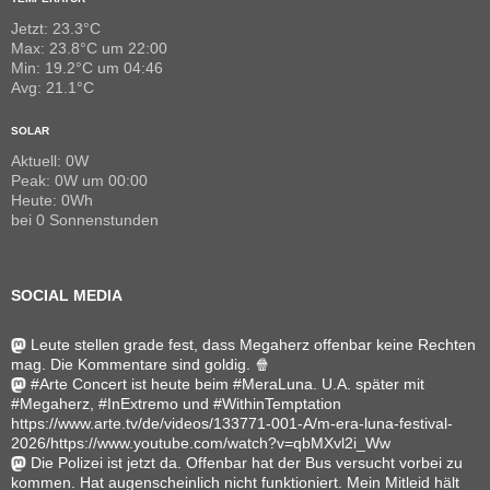
Jetzt: 23.3°C
Max: 23.8°C um 22:00
Min: 19.2°C um 04:46
Avg: 21.1°C
SOLAR
Aktuell: 0W
Peak: 0W um 00:00
Heute: 0Wh
bei 0 Sonnenstunden
SOCIAL MEDIA
Leute stellen grade fest, dass Megaherz offenbar keine Rechten
mag. Die Kommentare sind goldig. 🍿
#Arte Concert ist heute beim #MeraLuna. U.A. später mit
#Megaherz, #InExtremo und #WithinTemptation
https://www.arte.tv/de/videos/133771-001-A/m-era-luna-festival-
2026/https://www.youtube.com/watch?v=qbMXvl2i_Ww
Die Polizei ist jetzt da. Offenbar hat der Bus versucht vorbei zu
kommen. Hat augenscheinlich nicht funktioniert. Mein Mitleid hält