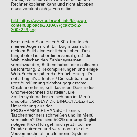
Rechner kopieren kann und nicht abtippen
muss versteht sich ja von selbst.
Bild:
https://www.adlerweb.info/blog/wp-
content/uploads/2010/07/gcalctool2-
300×229.png
Beim ersten Start einer 5.30.x traute ich
meinen Augen nicht: Ein Bug muss sich in
meinen Build eingeschlichen haben: Das
Eingabefeld ist überdimensional groß, die
Wahl zwischen den Zahlensystemen
verschwunden, Buttons haben eine seltsame
Beschriftung. 2 Rekompilierungen und einige
Web-Suchen später die Ernüchterung: It’s
not a bug, it’s a feature! Die sichtbare und
trotz Ausdünnung sichtbar gequetschte
Objektanordnung soll das neue Design des
Gnome-Rechners darstellen. Die
Zahlensysteme lassen sich nun im Menü
umstellen. SRSLY? Die BIN/OCT/DEZ/HEX-
Umrechnung aus der
PROGRAMMIERERANSICHT eines
Taschenrechners schmeißen und im Menü
verstecken? Das sind 500% der ursprünglich
nötigen Klicks! Ich geh mich jetzt noch ne
Runde aufregen und werd dann die alte
Version nochmal für alle meine Systeme