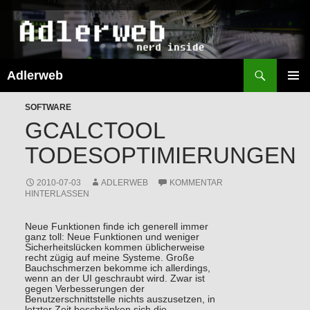
Suchen
Adlerweb
ZUM
INHALT
PRIMÄR
SPRINGEN
SOFTWARE
MENÜ
GCALCTOOL
TODESOPTIMIERUNGEN
2010-07-03
ADLERWEB
KOMMENTAR
HINTERLASSEN
Neue Funktionen finde ich generell immer
ganz toll: Neue Funktionen und weniger
Sicherheitslücken kommen üblicherweise
recht zügig auf meine Systeme. Große
Bauchschmerzen bekomme ich allerdings,
wenn an der UI geschraubt wird. Zwar ist
gegen Verbesserungen der
Benutzerschnittstelle nichts auszusetzen, in
letzter Zeit beschränken sich die