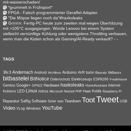
mit-wasserschaden/
*grummelt in Frühsport*
FPGA - Falsch programmierter Geraffel-Adapter.
"Die Möpse liegen noch da"#haxkoleaks
Grrrrrrr. Fertig-PC heute zum zweiten mal wegen Überhitzung
mit >105°C ausgegangen. Würde Lenovo bei einem System
vielleicht vernünftige Kühlung oder wenigstens Throttling verbauen,
wenn man die Kisten schon als Gaming/AI-Ready verkauft? -.-
TAGS
Andernach
Arduino
38c3
AVR
bahn
Android
Archlinux
Bausatz
BitBasics
bitbastelei
BitNotice
Datenschutz
Elektrozeugs
ESP8266
Freakhouse
haxkoleaks
Gentoo
Google+
Hardware
Internet
GPN22
HomeAssistant
Linux
Koblenz
LED
mdrza
Microsoft
Netzteil
PHP
Plaidt
Politik
Raspberry Pi
Tweet
Toot
Reparatur
Software
Teardown
Saffig
Solar
USB
tdoh
YouTube
Video
VLog
Windows