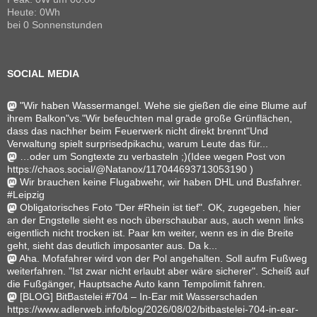
Heute: 0Wh
bei 0 Sonnenstunden
SOCIAL MEDIA
"Wir haben Wassermangel. Wehe sie gießen die eine Blume auf
ihrem Balkon"vs."Wir befeuchten mal grade große Grünflächen,
dass das nachher beim Feuerwerk nicht direkt brennt"Und
Verwaltung spielt surprisedpikachu, warum Leute das für...
…oder um Songtexte zu verbasteln ;)(Idee wegen Post von
https://chaos.social/@Natanox/117044693713053190 )
Wir brauchen keine Flugabwehr, wir haben DHL und Busfahrer.
#Leipzig
Obligatorisches Foto "Der #Rhein ist tief". OK, zugegeben, hier
an der Engstelle sieht es noch überschaubar aus, auch wenn links
eigentlich nicht trocken ist. Paar km weiter, wenn es in die Breite
geht, sieht das deutlich imposanter aus. Da k...
Aha. Mofafahrer wird von der Pol angehalten. Soll aufm Fußweg
weiterfahren. "Ist zwar nicht erlaubt aber wäre sicherer". Scheiß auf
die Fußgänger, Hauptsache Auto kann Tempolimit fahren.
[BLOG] BitBastelei #704 – In-Ear mit Wasserschaden
https://www.adlerweb.info/blog/2026/08/02/bitbastelei-704-in-ear-