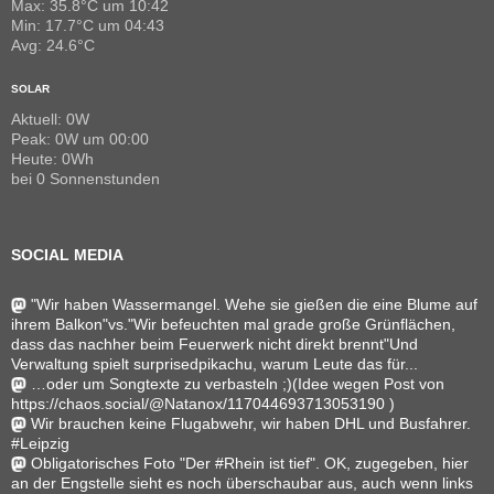
Max: 35.8°C um 10:42
Min: 17.7°C um 04:43
Avg: 24.6°C
SOLAR
Aktuell: 0W
Peak: 0W um 00:00
Heute: 0Wh
bei 0 Sonnenstunden
SOCIAL MEDIA
"Wir haben Wassermangel. Wehe sie gießen die eine Blume auf
ihrem Balkon"vs."Wir befeuchten mal grade große Grünflächen,
dass das nachher beim Feuerwerk nicht direkt brennt"Und
Verwaltung spielt surprisedpikachu, warum Leute das für...
…oder um Songtexte zu verbasteln ;)(Idee wegen Post von
https://chaos.social/@Natanox/117044693713053190 )
Wir brauchen keine Flugabwehr, wir haben DHL und Busfahrer.
#Leipzig
Obligatorisches Foto "Der #Rhein ist tief". OK, zugegeben, hier
an der Engstelle sieht es noch überschaubar aus, auch wenn links