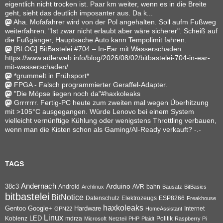
eigentlich nicht trocken ist. Paar km weiter, wenn es in die Breite
geht, sieht das deutlich imposanter aus. Da k...
Aha. Mofafahrer wird von der Pol angehalten. Soll aufm Fußweg
weiterfahren. "Ist zwar nicht erlaubt aber wäre sicherer". Scheiß auf
die Fußgänger, Hauptsache Auto kann Tempolimit fahren.
[BLOG] BitBastelei #704 – In-Ear mit Wasserschaden
https://www.adlerweb.info/blog/2026/08/02/bitbastelei-704-in-ear-
mit-wasserschaden/
*grummelt in Frühsport*
FPGA - Falsch programmierter Geraffel-Adapter.
"Die Möpse liegen noch da"#haxkoleaks
Grrrrrrr. Fertig-PC heute zum zweiten mal wegen Überhitzung
mit >105°C ausgegangen. Würde Lenovo bei einem System
vielleicht vernünftige Kühlung oder wenigstens Throttling verbauen,
wenn man die Kisten schon als Gaming/AI-Ready verkauft? -.-
TAGS
Andernach
Arduino
38c3
AVR
bahn
Android
Archlinux
Bausatz
BitBasics
bitbastelei
BitNotice
Datenschutz
Elektrozeugs
ESP8266
Freakhouse
haxkoleaks
Gentoo
Google+
Hardware
Internet
GPN22
HomeAssistant
Linux
Koblenz
LED
mdrza
Microsoft
Netzteil
PHP
Plaidt
Politik
Raspberry Pi