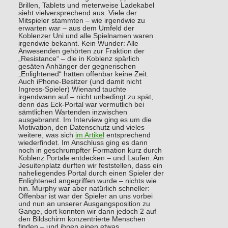
Brillen, Tablets und meterweise Ladekabel
sieht vielversprechend aus. Viele der
Mitspieler stammten – wie irgendwie zu
erwarten war – aus dem Umfeld der
Koblenzer Uni und alle Spielnamen waren
irgendwie bekannt. Kein Wunder: Alle
Anwesenden gehörten zur Fraktion der
„Resistance“ – die in Koblenz spärlich
gesäten Anhänger der gegnerischen
„Enlightened“ hatten offenbar keine Zeit.
Auch iPhone-Besitzer (und damit nicht
Ingress-Spieler) Wienand tauchte
irgendwann auf – nicht unbedingt zu spät,
denn das Eck-Portal war vermutlich bei
sämtlichen Wartenden inzwischen
ausgebrannt. Im Interview ging es um die
Motivation, den Datenschutz und vieles
weitere, was sich
im Artikel
entsprechend
wiederfindet. Im Anschluss ging es dann
noch in geschrumpfter Formation kurz durch
Koblenz Portale entdecken – und Laufen. Am
Jesuitenplatz durften wir feststellen, dass ein
naheliegendes Portal durch einen Spieler der
Enlightened angegriffen wurde – nichts wie
hin. Murphy war aber natürlich schneller:
Offenbar ist war der Spieler an uns vorbei
und nun an unserer Ausgangsposition zu
Gange, dort konnten wir dann jedoch 2 auf
den Bildschirm konzentrierte Menschen
finden – und ihnen einen etwas