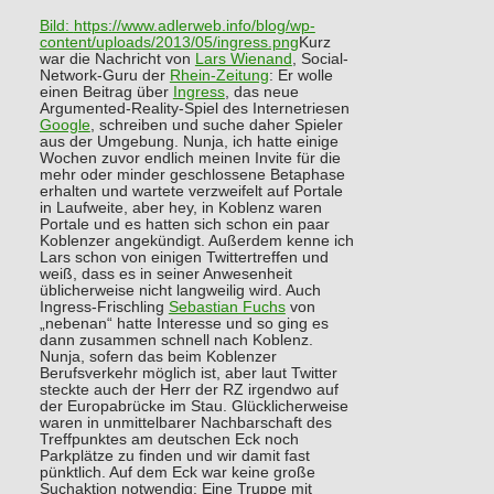
Bild:
https://www.adlerweb.info/blog/wp-
content/uploads/2013/05/ingress.png
Kurz
war die Nachricht von
Lars Wienand
, Social-
Network-Guru der
Rhein-Zeitung
: Er wolle
einen Beitrag über
Ingress
, das neue
Argumented-Reality-Spiel des Internetriesen
Google
, schreiben und suche daher Spieler
aus der Umgebung. Nunja, ich hatte einige
Wochen zuvor endlich meinen Invite für die
mehr oder minder geschlossene Betaphase
erhalten und wartete verzweifelt auf Portale
in Laufweite, aber hey, in Koblenz waren
Portale und es hatten sich schon ein paar
Koblenzer angekündigt. Außerdem kenne ich
Lars schon von einigen Twittertreffen und
weiß, dass es in seiner Anwesenheit
üblicherweise nicht langweilig wird. Auch
Ingress-Frischling
Sebastian Fuchs
von
„nebenan“ hatte Interesse und so ging es
dann zusammen schnell nach Koblenz.
Nunja, sofern das beim Koblenzer
Berufsverkehr möglich ist, aber laut Twitter
steckte auch der Herr der RZ irgendwo auf
der Europabrücke im Stau. Glücklicherweise
waren in unmittelbarer Nachbarschaft des
Treffpunktes am deutschen Eck noch
Parkplätze zu finden und wir damit fast
pünktlich. Auf dem Eck war keine große
Suchaktion notwendig: Eine Truppe mit