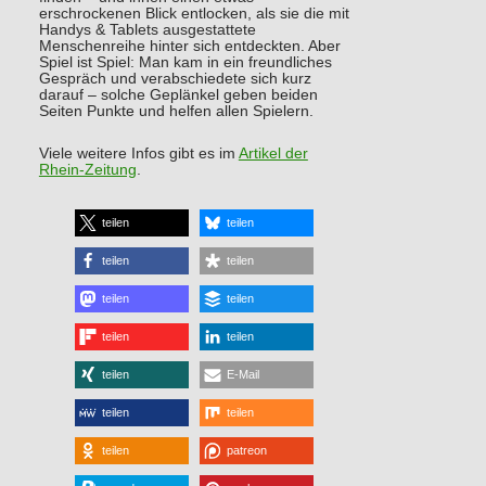
erschrockenen Blick entlocken, als sie die mit
Handys & Tablets ausgestattete
Menschenreihe hinter sich entdeckten. Aber
Spiel ist Spiel: Man kam in ein freundliches
Gespräch und verabschiedete sich kurz
darauf – solche Geplänkel geben beiden
Seiten Punkte und helfen allen Spielern.
Viele weitere Infos gibt es im
Artikel der
Rhein-Zeitung
.
teilen
teilen
teilen
teilen
teilen
teilen
teilen
teilen
teilen
E-Mail
teilen
teilen
teilen
patreon