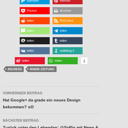
spenden
merken
Pocket
drucken
teilen
RSS-feed
teilen
teilen
teilen
teilen
teilen
wallabag it
teilen
teilen
INGRESS
RHEIN-ZEITUNG
Beitragsnavigation
VORHERIGER BEITRAG
Hat Google+ da grade ein neues Design
bekommen? oO
NÄCHSTER BEITRAG
Zurück unter den Lebenden: @Saffig mit News &