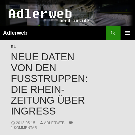
Suchen
Adlerweb
ZUM
INHALT
PRIMÄR
SPRINGEN
RL
MENÜ
NEUE DATEN
VON DEN
FUSSTRUPPEN: D
IE RHEIN-Z
EITUNG ÜBER I
NGRESS
2013-05-15
ADLERWEB
1 KOMMENTAR