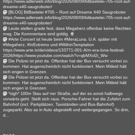
https://www.adlerweb.info/blog/2026/08/09/bitbastelei-705-root-auf-
dreame-x40-saugroboter/
[BLOG] BitBastelei #705 – Root auf Dreame X40 Saugroboter
https://www.adlerweb.info/blog/2026/08/09/bitbastelei-705-root-auf-
dreame-x40-saugroboter/
Leute stellen grade fest, dass Megaherz offenbar keine Rechten
mag. Die Kommentare sind goldig. 🍿
#Arte Concert ist heute beim #MeraLuna. U.A. später mit
#Megaherz, #InExtremo und #WithinTemptation
https://www.arte.tv/de/videos/133771-001-A/m-era-luna-festival-
2026/https://www.youtube.com/watch?v=qbMXvl2i_Ww
Die Polizei ist jetzt da. Offenbar hat der Bus versucht vorbei zu
kommen. Hat augenscheinlich nicht funktioniert. Mein Mitleid hält
sich engen in Grenzen.
Die Polizei ist jetzt da. Offenbar hat der Bus versucht vorbei zu
kommen. Hat augenscheinlich nicht funktioniert. Mein Mitleid hält
sich engen in Grenzen.
*sigh* 100m Stau auf ner Straße, auf der es sonst halbwegs
vorwärts geht. Stellt sich raus: Porsche-Fahrer hat die Zufahrt zum
Bahnhof (incl. Parkplätzen, Taxiständen und Bus-Bahnhof)
zugeparkt. Also as in Auto abgestellt und weitergegangen. So drin,
d...