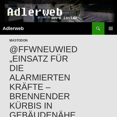
Suchen
Adlerweb
ZUM
INHALT
PRIMÄR
SPRINGEN
MASTODON
MENÜ
@FFWNEUWIED
„EINSATZ FÜR
DIE
ALARMIERTEN
KRÄFTE –
BRENNENDER
KÜRBIS IN
GEBÄUDENÄHE,