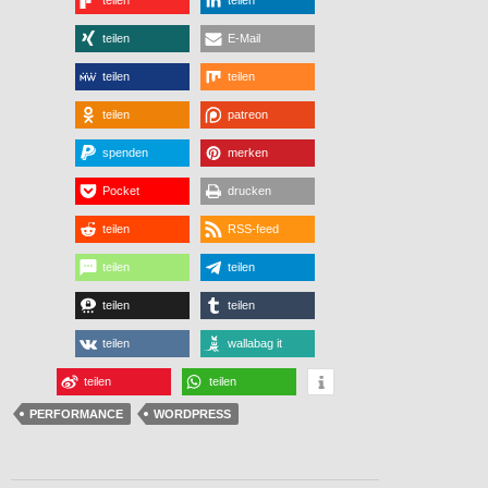
teilen
E-Mail
teilen
teilen
teilen
patreon
spenden
merken
Pocket
drucken
teilen
RSS-feed
teilen
teilen
teilen
teilen
teilen
wallabag it
teilen
teilen
PERFORMANCE
WORDPRESS