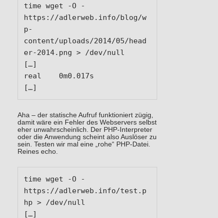
time wget -O - 
https://adlerweb.info/blog/w
p-
content/uploads/2014/05/head
er-2014.png > /dev/null

[…]

real	0m0.017s

[…]
Aha – der statische Aufruf funktioniert zügig,
damit wäre ein Fehler des Webservers selbst
eher unwahrscheinlich. Der PHP-Interpreter
oder die Anwendung scheint also Auslöser zu
sein. Testen wir mal eine „rohe“ PHP-Datei.
Reines echo.
time wget -O - 
https://adlerweb.info/test.p
hp > /dev/null

[…]
