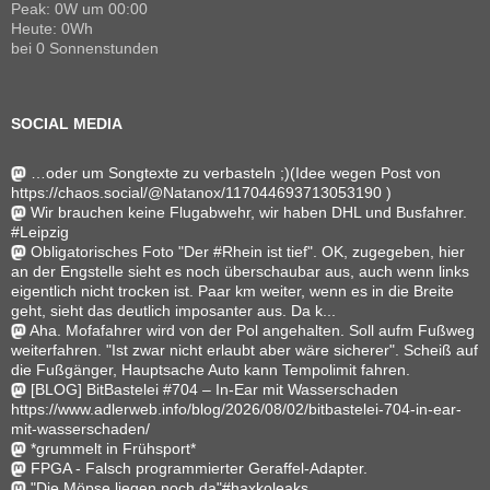
Peak: 0W um 00:00
Heute: 0Wh
bei 0 Sonnenstunden
SOCIAL MEDIA
…oder um Songtexte zu verbasteln ;)(Idee wegen Post von
https://chaos.social/@Natanox/117044693713053190 )
Wir brauchen keine Flugabwehr, wir haben DHL und Busfahrer.
#Leipzig
Obligatorisches Foto "Der #Rhein ist tief". OK, zugegeben, hier
an der Engstelle sieht es noch überschaubar aus, auch wenn links
eigentlich nicht trocken ist. Paar km weiter, wenn es in die Breite
geht, sieht das deutlich imposanter aus. Da k...
Aha. Mofafahrer wird von der Pol angehalten. Soll aufm Fußweg
weiterfahren. "Ist zwar nicht erlaubt aber wäre sicherer". Scheiß auf
die Fußgänger, Hauptsache Auto kann Tempolimit fahren.
[BLOG] BitBastelei #704 – In-Ear mit Wasserschaden
https://www.adlerweb.info/blog/2026/08/02/bitbastelei-704-in-ear-
mit-wasserschaden/
*grummelt in Frühsport*
FPGA - Falsch programmierter Geraffel-Adapter.
"Die Möpse liegen noch da"#haxkoleaks