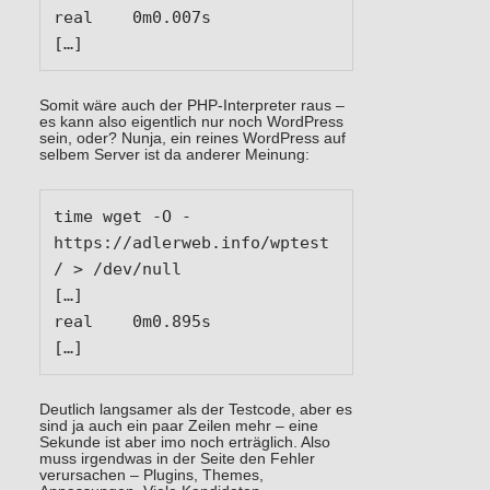
real	0m0.007s

[…]
Somit wäre auch der PHP-Interpreter raus –
es kann also eigentlich nur noch WordPress
sein, oder? Nunja, ein reines WordPress auf
selbem Server ist da anderer Meinung:
time wget -O - 
https://adlerweb.info/wptest
/ > /dev/null

[…]

real	0m0.895s

[…]
Deutlich langsamer als der Testcode, aber es
sind ja auch ein paar Zeilen mehr – eine
Sekunde ist aber imo noch erträglich. Also
muss irgendwas in der Seite den Fehler
verursachen – Plugins, Themes,