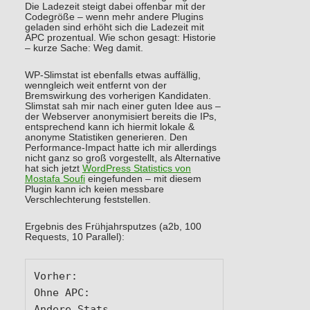
Die Ladezeit steigt dabei offenbar mit der
Codegröße – wenn mehr andere Plugins
geladen sind erhöht sich die Ladezeit mit
APC prozentual. Wie schon gesagt: Historie
– kurze Sache: Weg damit.
WP-Slimstat ist ebenfalls etwas auffällig,
wenngleich weit entfernt von der
Bremswirkung des vorherigen Kandidaten.
Slimstat sah mir nach einer guten Idee aus –
der Webserver anonymisiert bereits die IPs,
entsprechend kann ich hiermit lokale &
anonyme Statistiken generieren. Den
Performance-Impact hatte ich mir allerdings
nicht ganz so groß vorgestellt, als Alternative
hat sich jetzt
WordPress Statistics von
Mostafa Soufi
eingefunden – mit diesem
Plugin kann ich keien messbare
Verschlechterung feststellen.
Ergebnis des Frühjahrsputzes (a2b, 100
Requests, 10 Parallel):
Vorher:				
Ohne APC:			
Andere Stats
