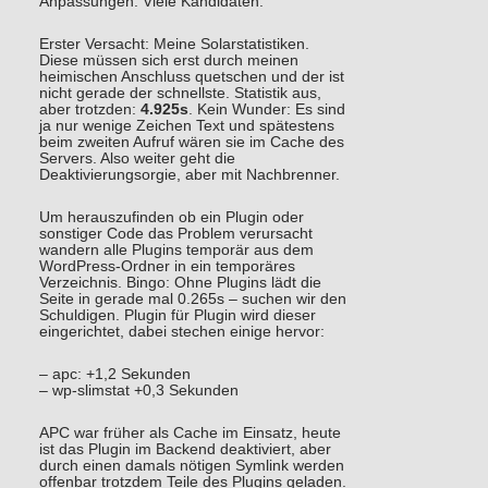
Anpassungen. Viele Kandidaten.
Erster Versacht: Meine Solarstatistiken.
Diese müssen sich erst durch meinen
heimischen Anschluss quetschen und der ist
nicht gerade der schnellste. Statistik aus,
aber trotzden:
4.925s
. Kein Wunder: Es sind
ja nur wenige Zeichen Text und spätestens
beim zweiten Aufruf wären sie im Cache des
Servers. Also weiter geht die
Deaktivierungsorgie, aber mit Nachbrenner.
Um herauszufinden ob ein Plugin oder
sonstiger Code das Problem verursacht
wandern alle Plugins temporär aus dem
WordPress-Ordner in ein temporäres
Verzeichnis. Bingo: Ohne Plugins lädt die
Seite in gerade mal 0.265s – suchen wir den
Schuldigen. Plugin für Plugin wird dieser
eingerichtet, dabei stechen einige hervor:
– apc: +1,2 Sekunden
– wp-slimstat +0,3 Sekunden
APC war früher als Cache im Einsatz, heute
ist das Plugin im Backend deaktiviert, aber
durch einen damals nötigen Symlink werden
offenbar trotzdem Teile des Plugins geladen.