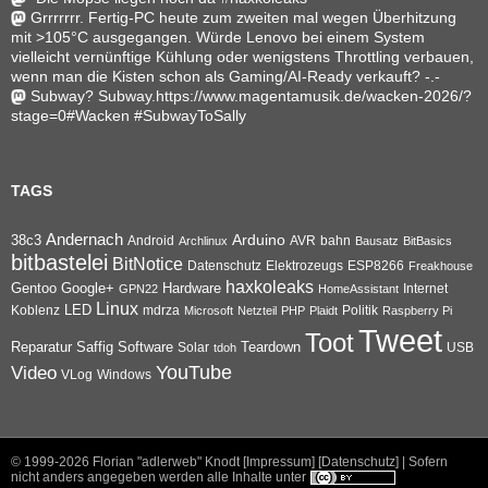
Grrrrrrr. Fertig-PC heute zum zweiten mal wegen Überhitzung
mit >105°C ausgegangen. Würde Lenovo bei einem System
vielleicht vernünftige Kühlung oder wenigstens Throttling verbauen,
wenn man die Kisten schon als Gaming/AI-Ready verkauft? -.-
Subway? Subway.https://www.magentamusik.de/wacken-2026/?
stage=0#Wacken #SubwayToSally
TAGS
Andernach
Arduino
38c3
AVR
bahn
Android
Archlinux
Bausatz
BitBasics
bitbastelei
BitNotice
Datenschutz
Elektrozeugs
ESP8266
Freakhouse
haxkoleaks
Gentoo
Google+
Hardware
Internet
GPN22
HomeAssistant
Linux
Koblenz
LED
mdrza
Microsoft
Netzteil
PHP
Plaidt
Politik
Raspberry Pi
Tweet
Toot
Reparatur
Software
Teardown
Saffig
Solar
USB
tdoh
YouTube
Video
VLog
Windows
© 1999-2026
Florian "adlerweb" Knodt [Impressum]
[Datenschutz]
| Sofern
nicht anders angegeben werden alle Inhalte unter