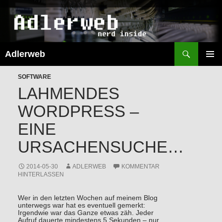
Suchen
Adlerweb
ZUM
INHALT
PRIMÄR
SPRINGEN
SOFTWARE
MENÜ
LAHMENDES
WORDPRESS –
EINE
URSACHENSUCHE…
2014-05-30
ADLERWEB
KOMMENTAR
HINTERLASSEN
Wer in den letzten Wochen auf meinem Blog
unterwegs war hat es eventuell gemerkt:
Irgendwie war das Ganze etwas zäh. Jeder
Aufruf dauerte mindestens 5 Sekunden – nur