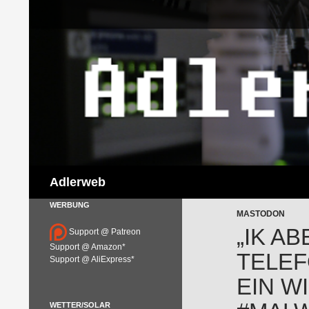
Suchen
Adlerweb
WERBUNG
MASTODON
„IK A
Support @ Patreon
Support @ Amazon*
TELE
Support @ AliExpress*
EIN W
WETTER/SOLAR