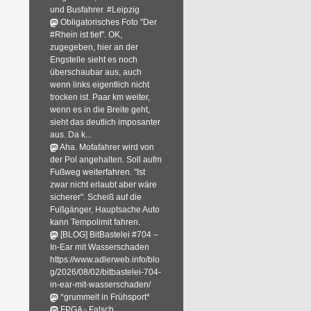
und Busfahrer. #Leipzig
Obligatorisches Foto "Der
#Rhein ist tief". OK,
zugegeben, hier an der
Engstelle sieht es noch
überschaubar aus, auch
wenn links eigentlich nicht
trocken ist. Paar km weiter,
wenn es in die Breite geht,
sieht das deutlich imposanter
aus. Da k...
Aha. Mofafahrer wird von
der Pol angehalten. Soll aufm
Fußweg weiterfahren. "Ist
zwar nicht erlaubt aber wäre
sicherer". Scheiß auf die
Fußgänger, Hauptsache Auto
kann Tempolimit fahren.
[BLOG] BitBastelei #704 –
In-Ear mit Wasserschaden
https://www.adlerweb.info/blo
g/2026/08/02/bitbastelei-704-
in-ear-mit-wasserschaden/
*grummelt in Frühsport*
FPGA - Falsch