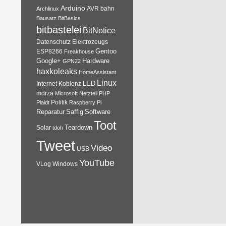
Arduino
AVR
bahn
Archlinux
Bausatz
BitBasics
bitbastelei
BitNotice
Datenschutz
Elektrozeugs
Gentoo
ESP8266
Freakhouse
Google+
Hardware
GPN22
haxkoleaks
HomeAssistant
Linux
Internet
Koblenz
LED
mdrza
Microsoft
Netzteil
PHP
Plaidt
Politik
Raspberry Pi
Reparatur
Software
Saffig
Toot
Teardown
Solar
tdoh
Tweet
Video
USB
YouTube
VLog
Windows