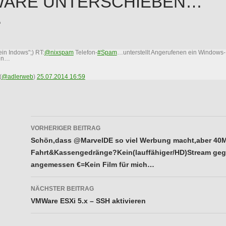
WARE UNTERSCHIEBEN…
ein Indows";) RT:
@nixspam
Telefon-
#Spam
…unterstellt Angerufenen ein Windows-
ben…
(
@adlerweb
)
25.07.2014 16:59
Beitragsnavigation
VORHERIGER BEITRAG
Schön,dass @MarvelDE so viel Werbung macht,aber 40
Fahrt&Kassengedränge?Kein(lauffähiger/HD)Stream ge
angemessen €=Kein Film für mich…
NÄCHSTER BEITRAG
VMWare ESXi 5.x – SSH aktivieren