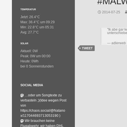
#MAL
TEMPERATUR
2014-07-25
Jetzt: 26.4°C
Max: 36.4°C um 09:29
Min: 22.8°C um 05:31
"Ik abe gar k
Avg: 27.7°C
unterschie
— adlerweb 
SOLAR
TWEET
Aktuell: 0W
Peak: 0W um 00:00
Heute: 0Wh
bei 0 Sonnenstunden
SOCIAL MEDIA
…oder um Songtexte zu
verbasteln ;)(Idee wegen Post
von
https://chaos.social/@Natano
x/117044693713053190 )
Wir brauchen keine
Flugabwehr, wir haben DHL