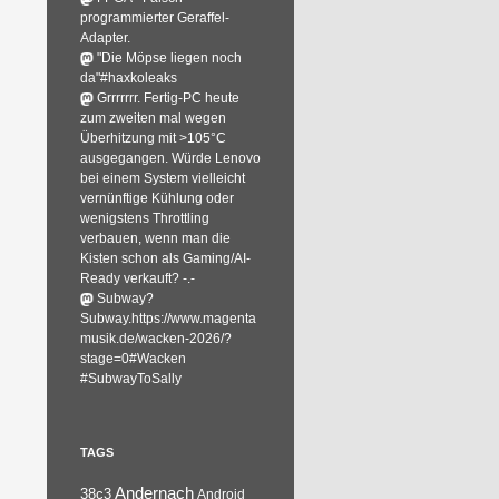
programmierter Geraffel-
Adapter.
"Die Möpse liegen noch
da"#haxkoleaks
Grrrrrrr. Fertig-PC heute
zum zweiten mal wegen
Überhitzung mit >105°C
ausgegangen. Würde Lenovo
bei einem System vielleicht
vernünftige Kühlung oder
wenigstens Throttling
verbauen, wenn man die
Kisten schon als Gaming/AI-
Ready verkauft? -.-
Subway?
Subway.https://www.magenta
musik.de/wacken-2026/?
stage=0#Wacken
#SubwayToSally
TAGS
Andernach
38c3
Android