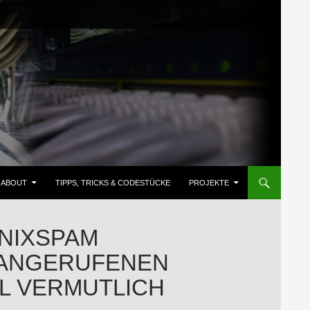
ZUM INHALT SPRINGEN
ABOUT
TIPPS, TRICKS & CODESTÜCKE
PROJEKTE
@NIXSPAM
 ANGERUFENEN
L VERMUTLICH