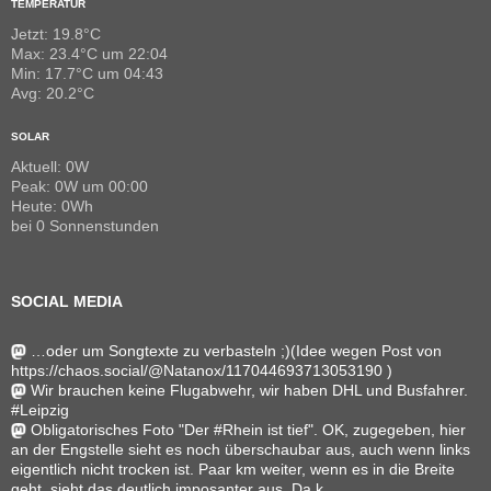
TEMPERATUR
Jetzt: 19.8°C
Max: 23.4°C um 22:04
Min: 17.7°C um 04:43
Avg: 20.2°C
SOLAR
Aktuell: 0W
Peak: 0W um 00:00
Heute: 0Wh
bei 0 Sonnenstunden
SOCIAL MEDIA
…oder um Songtexte zu verbasteln ;)(Idee wegen Post von
https://chaos.social/@Natanox/117044693713053190 )
Wir brauchen keine Flugabwehr, wir haben DHL und Busfahrer.
#Leipzig
Obligatorisches Foto "Der #Rhein ist tief". OK, zugegeben, hier
an der Engstelle sieht es noch überschaubar aus, auch wenn links
eigentlich nicht trocken ist. Paar km weiter, wenn es in die Breite
geht, sieht das deutlich imposanter aus. Da k...