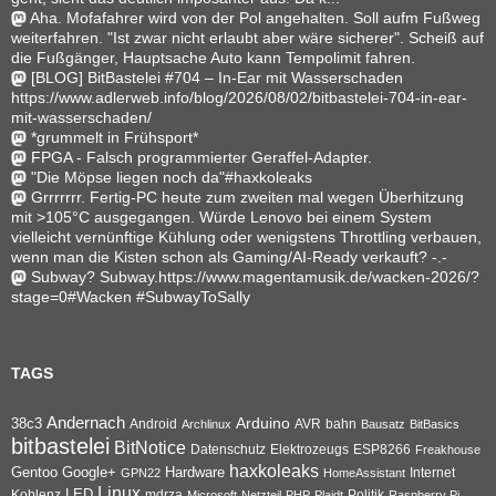
Aha. Mofafahrer wird von der Pol angehalten. Soll aufm Fußweg
weiterfahren. "Ist zwar nicht erlaubt aber wäre sicherer". Scheiß auf
die Fußgänger, Hauptsache Auto kann Tempolimit fahren.
[BLOG] BitBastelei #704 – In-Ear mit Wasserschaden
https://www.adlerweb.info/blog/2026/08/02/bitbastelei-704-in-ear-
mit-wasserschaden/
*grummelt in Frühsport*
FPGA - Falsch programmierter Geraffel-Adapter.
"Die Möpse liegen noch da"#haxkoleaks
Grrrrrrr. Fertig-PC heute zum zweiten mal wegen Überhitzung
mit >105°C ausgegangen. Würde Lenovo bei einem System
vielleicht vernünftige Kühlung oder wenigstens Throttling verbauen,
wenn man die Kisten schon als Gaming/AI-Ready verkauft? -.-
Subway? Subway.https://www.magentamusik.de/wacken-2026/?
stage=0#Wacken #SubwayToSally
TAGS
Andernach
Arduino
38c3
AVR
bahn
Android
Archlinux
Bausatz
BitBasics
bitbastelei
BitNotice
Datenschutz
Elektrozeugs
ESP8266
Freakhouse
haxkoleaks
Gentoo
Google+
Hardware
Internet
GPN22
HomeAssistant
Linux
Koblenz
LED
mdrza
Microsoft
Netzteil
PHP
Plaidt
Politik
Raspberry Pi