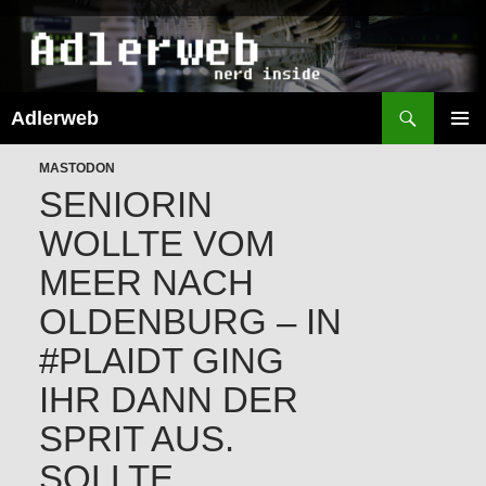
Suchen
Adlerweb
ZUM
INHALT
PRIMÄR
SPRINGEN
MASTODON
MENÜ
SENIORIN
WOLLTE VOM
MEER NACH
OLDENBURG – IN
#PLAIDT GING
IHR DANN DER
SPRIT AUS.
SOLLTE