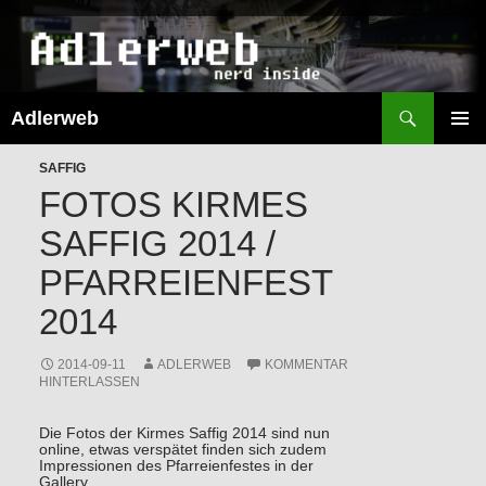
Suchen
Adlerweb
ZUM
INHALT
PRIMÄR
SPRINGEN
SAFFIG
MENÜ
FOTOS KIRMES
SAFFIG 2014 /
PFARREIENFEST
2014
2014-09-11
ADLERWEB
KOMMENTAR
HINTERLASSEN
Die Fotos der Kirmes Saffig 2014 sind nun
online, etwas verspätet finden sich zudem
Impressionen des Pfarreienfestes in der
Gallery.