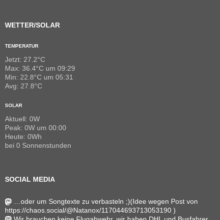
WETTER/SOLAR
TEMPERATUR
Jetzt: 27.2°C
Max: 36.4°C um 09:29
Min: 22.8°C um 05:31
Avg: 27.8°C
SOLAR
Aktuell: 0W
Peak: 0W um 00:00
Heute: 0Wh
bei 0 Sonnenstunden
SOCIAL MEDIA
…oder um Songtexte zu verbasteln ;)(Idee wegen Post von
https://chaos.social/@Natanox/117044693713053190 )
Wir brauchen keine Flugabwehr, wir haben DHL und Busfahrer.