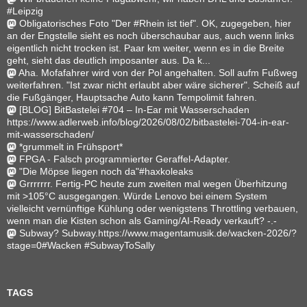
#Leipzig
Obligatorisches Foto "Der #Rhein ist tief". OK, zugegeben, hier
an der Engstelle sieht es noch überschaubar aus, auch wenn links
eigentlich nicht trocken ist. Paar km weiter, wenn es in die Breite
geht, sieht das deutlich imposanter aus. Da k...
Aha. Mofafahrer wird von der Pol angehalten. Soll aufm Fußweg
weiterfahren. "Ist zwar nicht erlaubt aber wäre sicherer". Scheiß auf
die Fußgänger, Hauptsache Auto kann Tempolimit fahren.
[BLOG] BitBastelei #704 – In-Ear mit Wasserschaden
https://www.adlerweb.info/blog/2026/08/02/bitbastelei-704-in-ear-
mit-wasserschaden/
*grummelt in Frühsport*
FPGA - Falsch programmierter Geraffel-Adapter.
"Die Möpse liegen noch da"#haxkoleaks
Grrrrrrr. Fertig-PC heute zum zweiten mal wegen Überhitzung
mit >105°C ausgegangen. Würde Lenovo bei einem System
vielleicht vernünftige Kühlung oder wenigstens Throttling verbauen,
wenn man die Kisten schon als Gaming/AI-Ready verkauft? -.-
Subway? Subway.https://www.magentamusik.de/wacken-2026/?
stage=0#Wacken #SubwayToSally
TAGS