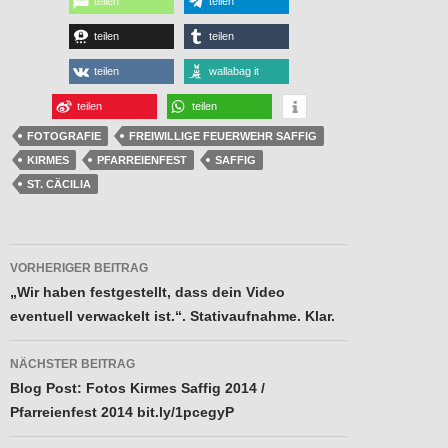
teilen
teilen
teilen
teilen
teilen
wallabag it
teilen
teilen
FOTOGRAFIE
FREIWILLIGE FEUERWEHR SAFFIG
KIRMES
PFARREIENFEST
SAFFIG
ST. CÄCILIA
Beitragsnavigation
VORHERIGER BEITRAG
„Wir haben festgestellt, dass dein Video
eventuell verwackelt ist.“. Stativaufnahme. Klar.
NÄCHSTER BEITRAG
Blog Post: Fotos Kirmes Saffig 2014 /
Pfarreienfest 2014 bit.ly/1pcegyP