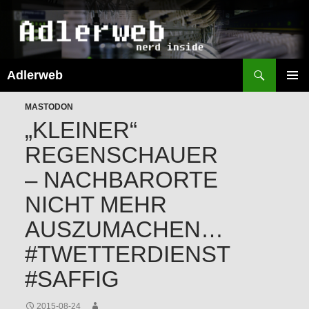
Suchen
Adlerweb
ZUM
INHALT
PRIMÄR
SPRINGEN
MASTODON
MENÜ
„KLEINER“
REGENSCHAUER
– NACHBARORTE
NICHT MEHR
AUSZUMACHEN…
#TWETTERDIENST
#SAFFIG
2015-08-24