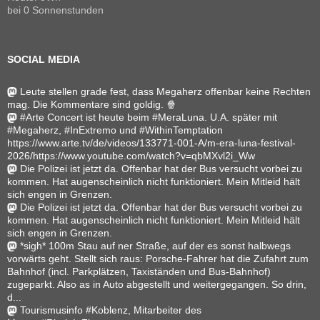
bei 0 Sonnenstunden
SOCIAL MEDIA
Leute stellen grade fest, dass Megaherz offenbar keine Rechten
mag. Die Kommentare sind goldig. 🍿
#Arte Concert ist heute beim #MeraLuna. U.A. später mit
#Megaherz, #InExtremo und #WithinTemptation
https://www.arte.tv/de/videos/133771-001-A/m-era-luna-festival-
2026/https://www.youtube.com/watch?v=qbMXvl2i_Ww
Die Polizei ist jetzt da. Offenbar hat der Bus versucht vorbei zu
kommen. Hat augenscheinlich nicht funktioniert. Mein Mitleid hält
sich engen in Grenzen.
Die Polizei ist jetzt da. Offenbar hat der Bus versucht vorbei zu
kommen. Hat augenscheinlich nicht funktioniert. Mein Mitleid hält
sich engen in Grenzen.
*sigh* 100m Stau auf ner Straße, auf der es sonst halbwegs
vorwärts geht. Stellt sich raus: Porsche-Fahrer hat die Zufahrt zum
Bahnhof (incl. Parkplätzen, Taxiständen und Bus-Bahnhof)
zugeparkt. Also as in Auto abgestellt und weitergegangen. So drin,
d...
Tourismusinfo #Koblenz, Mitarbeiter des