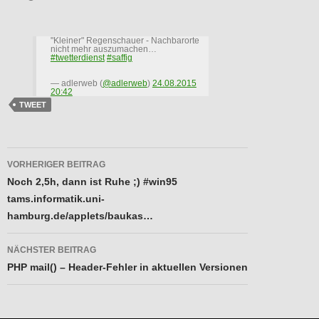
"Kleiner" Regenschauer - Nachbarorte
nicht mehr auszumachen…
#twetterdienst
#saffig
— adlerweb (
@adlerweb
)
24.08.2015
20:42
TWEET
Beitragsnavigation
VORHERIGER BEITRAG
Noch 2,5h, dann ist Ruhe ;) #win95
tams.informatik.uni-
hamburg.de/applets/baukas…
NÄCHSTER BEITRAG
PHP mail() – Header-Fehler in aktuellen Versionen