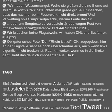
Monats#RheinInFlammen
"Wir haben Wassermangel. Wehe sie gießen die eine Blume auf
ihrem Balkon"vs."Wir befeuchten mal grade große Grünflächen,
dass das nachher beim Feuerwerk nicht direkt brennt"Und
Verwaltung spielt surprisedpikachu, warum Leute das für...
…oder um Songtexte zu verbasteln ;)(Idee wegen Post von
https://chaos.social/@Natanox/117044693713053190 )
Wir brauchen keine Flugabwehr, wir haben DHL und Busfahrer.
#Leipzig
Obligatorisches Foto "Der #Rhein ist tief". OK, zugegeben, hier
an der Engstelle sieht es noch überschaubar aus, auch wenn links
eigentlich nicht trocken ist. Paar km weiter, wenn es in die Breite
geht, sieht das deutlich imposanter aus. Da k...
TAGS
Andernach
Arduino
38c3
AVR
bahn
Android
Archlinux
Bausatz
BitBasics
bitbastelei
BitNotice
Datenschutz
Elektrozeugs
ESP8266
Freakhouse
haxkoleaks
Gentoo
Google+
Hardware
Internet
GPN22
HomeAssistant
Linux
Koblenz
LED
mdrza
Microsoft
Netzteil
PHP
Plaidt
Politik
Raspberry Pi
Tweet
Toot
Reparatur
Software
Teardown
Saffig
Solar
USB
tdoh