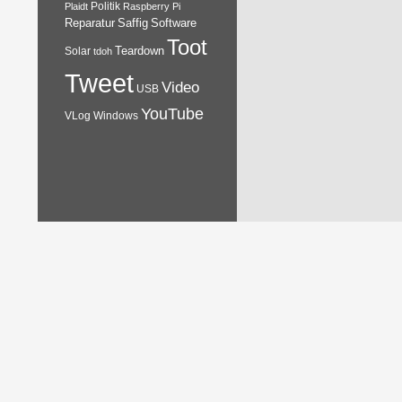
Plaidt
Politik
Raspberry Pi
Reparatur
Software
Saffig
Toot
Teardown
Solar
tdoh
Tweet
Video
USB
YouTube
VLog
Windows