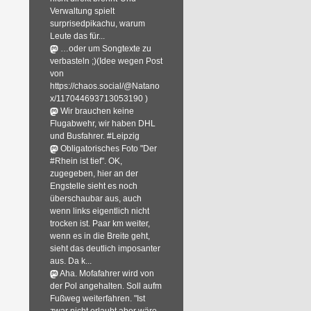
Verwaltung spielt
surprisedpikachu, warum
Leute das für...
…oder um Songtexte zu
verbasteln ;)(Idee wegen Post
von
https://chaos.social/@Natano
x/117044693713053190 )
Wir brauchen keine
Flugabwehr, wir haben DHL
und Busfahrer. #Leipzig
Obligatorisches Foto "Der
#Rhein ist tief". OK,
zugegeben, hier an der
Engstelle sieht es noch
überschaubar aus, auch
wenn links eigentlich nicht
trocken ist. Paar km weiter,
wenn es in die Breite geht,
sieht das deutlich imposanter
aus. Da k...
Aha. Mofafahrer wird von
der Pol angehalten. Soll aufm
Fußweg weiterfahren. "Ist