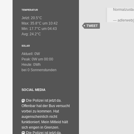
Normalzusta
TEMPERATUR
Jetzt: 20.5°C
— adlerweb|B
Max: 35.8°C um 10:42
TWEET
Min: 17.7°C um 04:43
Avg: 24.2°C
SOLAR
Aktuell: 0W
Peak: 0W um 00:00
Heute: 0Wh
bei 0 Sonnenstunden
SOCIAL MEDIA
Die Polizei ist jetzt da.
Offenbar hat der Bus versucht
vorbei zu kommen. Hat
augenscheinlich nicht
funktioniert. Mein Mitleid hält
sich engen in Grenzen.
Die Polizei ist jetzt da.