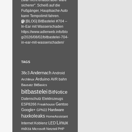
zwar nicht erlaubt aber wäre
sicherer". Scheiß auf die
Fußgänger, Hauptsache Auto
kann Tempolimit fahren.
[BLOG] BitBastelei #704 –
In-Ear mit Wasserschaden
https://www.adlerweb.info/blo
g/2026/08/02/bitbastelei-704-
in-ear-mit-wasserschaden/
TAGS
Andernach
38c3
Android
Arduino
AVR
bahn
Archlinux
Bausatz
BitBasics
bitbastelei
BitNotice
Datenschutz
Elektrozeugs
Gentoo
ESP8266
Freakhouse
Google+
Hardware
GPN22
haxkoleaks
HomeAssistant
Linux
Internet
Koblenz
LED
mdrza
Microsoft
Netzteil
PHP