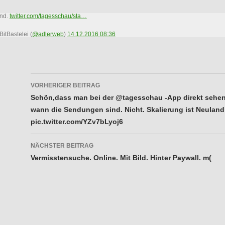
nd.
twitter.com/tagesschau/sta…
itBastelei (
@adlerweb
)
14.12.2016 08:36
Beitragsnavigation
VORHERIGER BEITRAG
Schön,dass man bei der @tagesschau -App direkt sehe
wann die Sendungen sind. Nicht. Skalierung ist Neuland
pic.twitter.com/YZv7bLyoj6
NÄCHSTER BEITRAG
Vermisstensuche. Online. Mit Bild. Hinter Paywall. m(