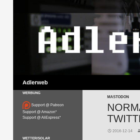
Suchen
Adlerweb
WERBUNG
MASTODON
NORM
Support @ Patreon
Support @ Amazon*
TWIT
Support @ AliExpress*
2016-12-14
WETTER/SOLAR