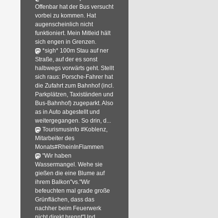
Offenbar hat der Bus versucht
vorbei zu kommen. Hat
augenscheinlich nicht
funktioniert. Mein Mitleid hält
sich engen in Grenzen.
*sigh* 100m Stau auf ner
Straße, auf der es sonst
halbwegs vorwärts geht. Stellt
sich raus: Porsche-Fahrer hat
die Zufahrt zum Bahnhof (incl.
Parkplätzen, Taxiständen und
Bus-Bahnhof) zugeparkt. Also
as in Auto abgestellt und
weitergegangen. So drin, d...
Tourismusinfo #Koblenz,
Mitarbeiter des
Monats#RheinInFlammen
"Wir haben
Wassermangel. Wehe sie
gießen die eine Blume auf
ihrem Balkon"vs."Wir
befeuchten mal grade große
Grünflächen, dass das
nachher beim Feuerwerk
nicht direkt brennt"Und