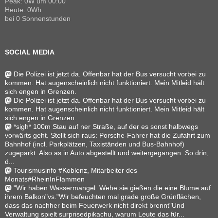
Peak: 0W um 00:00
Heute: 0Wh
bei 0 Sonnenstunden
SOCIAL MEDIA
Die Polizei ist jetzt da. Offenbar hat der Bus versucht vorbei zu
kommen. Hat augenscheinlich nicht funktioniert. Mein Mitleid hält
sich engen in Grenzen.
Die Polizei ist jetzt da. Offenbar hat der Bus versucht vorbei zu
kommen. Hat augenscheinlich nicht funktioniert. Mein Mitleid hält
sich engen in Grenzen.
*sigh* 100m Stau auf ner Straße, auf der es sonst halbwegs
vorwärts geht. Stellt sich raus: Porsche-Fahrer hat die Zufahrt zum
Bahnhof (incl. Parkplätzen, Taxiständen und Bus-Bahnhof)
zugeparkt. Also as in Auto abgestellt und weitergegangen. So drin,
d...
Tourismusinfo #Koblenz, Mitarbeiter des
Monats#RheinInFlammen
"Wir haben Wassermangel. Wehe sie gießen die eine Blume auf
ihrem Balkon"vs."Wir befeuchten mal grade große Grünflächen,
dass das nachher beim Feuerwerk nicht direkt brennt"Und
Verwaltung spielt surprisedpikachu, warum Leute das für...