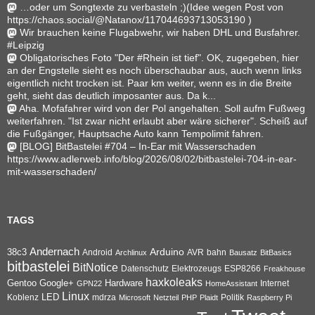
…oder um Songtexte zu verbasteln ;)(Idee wegen Post von
https://chaos.social/@Natanox/117044693713053190 )
Wir brauchen keine Flugabwehr, wir haben DHL und Busfahrer.
#Leipzig
Obligatorisches Foto "Der #Rhein ist tief". OK, zugegeben, hier
an der Engstelle sieht es noch überschaubar aus, auch wenn links
eigentlich nicht trocken ist. Paar km weiter, wenn es in die Breite
geht, sieht das deutlich imposanter aus. Da k...
Aha. Mofafahrer wird von der Pol angehalten. Soll aufm Fußweg
weiterfahren. "Ist zwar nicht erlaubt aber wäre sicherer". Scheiß auf
die Fußgänger, Hauptsache Auto kann Tempolimit fahren.
[BLOG] BitBastelei #704 – In-Ear mit Wasserschaden
https://www.adlerweb.info/blog/2026/08/02/bitbastelei-704-in-ear-
mit-wasserschaden/
TAGS
Andernach
Arduino
38c3
AVR
bahn
Android
Archlinux
Bausatz
BitBasics
bitbastelei
BitNotice
Datenschutz
Elektrozeugs
ESP8266
Freakhouse
haxkoleaks
Gentoo
Google+
Hardware
Internet
GPN22
HomeAssistant
Linux
Koblenz
LED
mdrza
Microsoft
Netzteil
PHP
Plaidt
Politik
Raspberry Pi