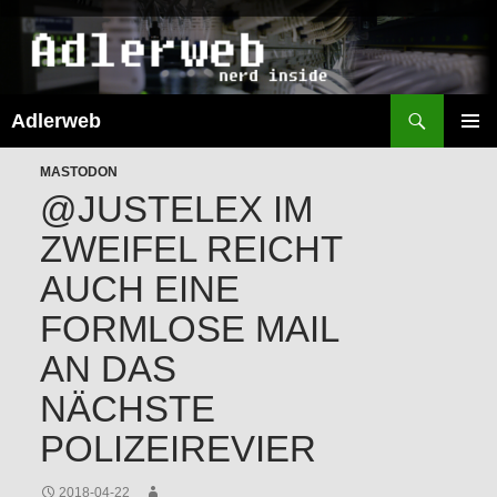
Suchen
Adlerweb
ZUM
INHALT
PRIMÄR
SPRINGEN
MASTODON
MENÜ
@JUSTELEX IM
ZWEIFEL REICHT
AUCH EINE
FORMLOSE MAIL
AN DAS
NÄCHSTE
POLIZEIREVIER
2018-04-22