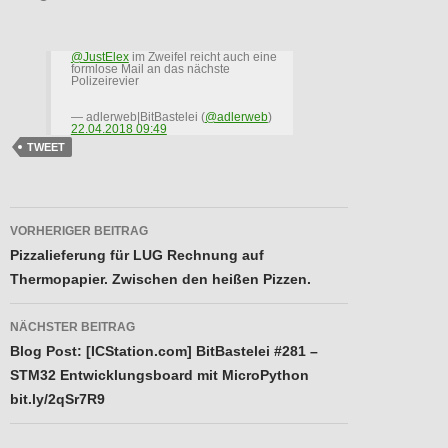
@JustElex
im Zweifel reicht auch eine
formlose Mail an das nächste
Polizeirevier
— adlerweb|BitBastelei (
@adlerweb
)
22.04.2018 09:49
TWEET
Beitragsnavigation
VORHERIGER BEITRAG
Pizzalieferung für LUG Rechnung auf
Thermopapier. Zwischen den heißen Pizzen.
NÄCHSTER BEITRAG
Blog Post: [ICStation.com] BitBastelei #281 –
STM32 Entwicklungsboard mit MicroPython
bit.ly/2qSr7R9