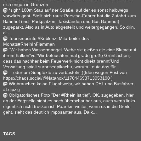
sich engen in Grenzen.
*sigh* 100m Stau auf ner Straße, auf der es sonst halbwegs
vorwärts geht. Stellt sich raus: Porsche-Fahrer hat die Zufahrt zum
Bahnhof (incl. Parkplätzen, Taxiständen und Bus-Bahnhof)
zugeparkt. Also as in Auto abgestellt und weitergegangen. So drin,
d...
Tourismusinfo #Koblenz, Mitarbeiter des
Monats#RheinInFlammen
"Wir haben Wassermangel. Wehe sie gießen die eine Blume auf
ihrem Balkon"vs."Wir befeuchten mal grade große Grünflächen,
dass das nachher beim Feuerwerk nicht direkt brennt"Und
Verwaltung spielt surprisedpikachu, warum Leute das für...
…oder um Songtexte zu verbasteln ;)(Idee wegen Post von
https://chaos.social/@Natanox/117044693713053190 )
Wir brauchen keine Flugabwehr, wir haben DHL und Busfahrer.
#Leipzig
Obligatorisches Foto "Der #Rhein ist tief". OK, zugegeben, hier
an der Engstelle sieht es noch überschaubar aus, auch wenn links
eigentlich nicht trocken ist. Paar km weiter, wenn es in die Breite
geht, sieht das deutlich imposanter aus. Da k...
TAGS