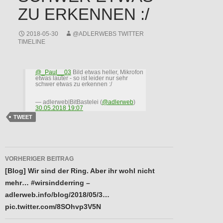
ZU ERKENNEN :/
2018-05-30
@ADLERWEBS TWITTER
TIMELINE
@_Paul__03
Bild etwas heller, Mikrofon
etwas lauter - so ist leider nur sehr
schwer etwas zu erkennen :/
— adlerweb|BitBastelei (
@adlerweb
)
30.05.2018 19:07
TWEET
Beitragsnavigation
VORHERIGER BEITRAG
[Blog] Wir sind der Ring. Aber ihr wohl nicht
mehr… #wirsindderring –
adlerweb.info/blog/2018/05/3…
pic.twitter.com/8SOhvp3V5N