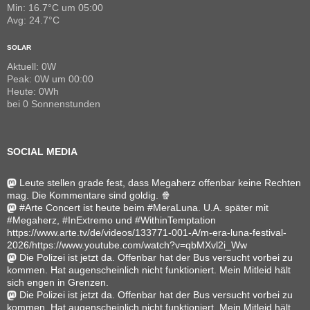
Min: 16.7°C um 05:00
Avg: 24.7°C
SOLAR
Aktuell: 0W
Peak: 0W um 00:00
Heute: 0Wh
bei 0 Sonnenstunden
SOCIAL MEDIA
Leute stellen grade fest, dass Megaherz offenbar keine Rechten
mag. Die Kommentare sind goldig. 🍿
#Arte Concert ist heute beim #MeraLuna. U.A. später mit
#Megaherz, #InExtremo und #WithinTemptation
https://www.arte.tv/de/videos/133771-001-A/m-era-luna-festival-
2026/https://www.youtube.com/watch?v=qbMXvl2i_Ww
Die Polizei ist jetzt da. Offenbar hat der Bus versucht vorbei zu
kommen. Hat augenscheinlich nicht funktioniert. Mein Mitleid hält
sich engen in Grenzen.
Die Polizei ist jetzt da. Offenbar hat der Bus versucht vorbei zu
kommen. Hat augenscheinlich nicht funktioniert. Mein Mitleid hält