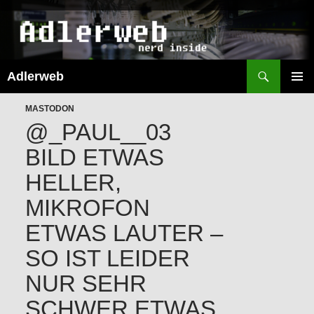
Suchen
Adlerweb
ZUM
INHALT
PRIMÄR
SPRINGEN
MASTODON
MENÜ
@_PAUL__03
BILD ETWAS
HELLER,
MIKROFON
ETWAS LAUTER –
SO IST LEIDER
NUR SEHR
SCHWER ETWAS