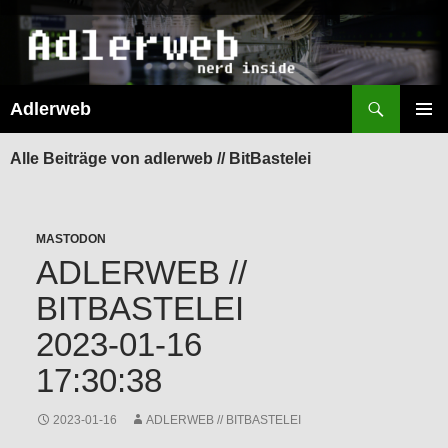
Suchen
Adlerweb
ZUM
INHALT
PRIMÄR
SPRINGEN
MENÜ
Alle Beiträge von adlerweb // BitBastelei
MASTODON
ADLERWEB //
BITBASTELEI
2023-01-16
17:30:38
2023-01-16
ADLERWEB // BITBASTELEI