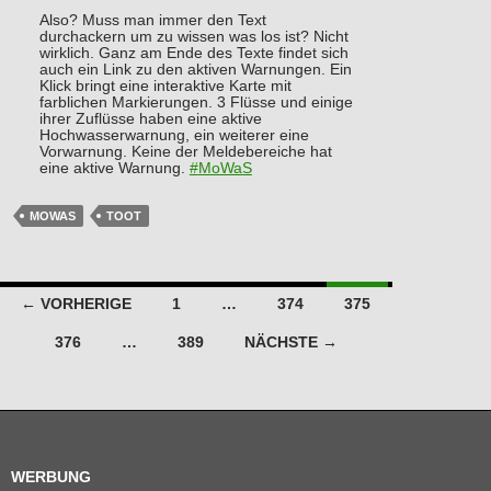
Also? Muss man immer den Text
durchackern um zu wissen was los ist? Nicht
wirklich. Ganz am Ende des Texte findet sich
auch ein Link zu den aktiven Warnungen. Ein
Klick bringt eine interaktive Karte mit
farblichen Markierungen. 3 Flüsse und einige
ihrer Zuflüsse haben eine aktive
Hochwasserwarnung, ein weiterer eine
Vorwarnung. Keine der Meldebereiche hat
eine aktive Warnung.
#
MoWaS
MOWAS
TOOT
Beitragsnavigation
← VORHERIGE
1
…
374
375
376
…
389
NÄCHSTE →
WERBUNG