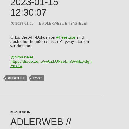
2023-01-15
12:30:07
2023-01-15
ADLERWEB // BITBASTELEI
Örks. Die API-Dokus von
#
Peertube
sind
auch eher homöopathisch. Anyway - testen
wir das mal:
@
bitbastelei
https://
diode.zone/w/6ZkUNs5bmGwhEwdgh
Eox2w
PEERTUBE
TOOT
MASTODON
ADLERWEB //