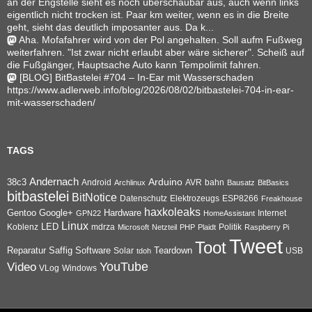
an der Engstelle sieht es noch überschaubar aus, auch wenn links
eigentlich nicht trocken ist. Paar km weiter, wenn es in die Breite
geht, sieht das deutlich imposanter aus. Da k...
Aha. Mofafahrer wird von der Pol angehalten. Soll aufm Fußweg
weiterfahren. "Ist zwar nicht erlaubt aber wäre sicherer". Scheiß auf
die Fußgänger, Hauptsache Auto kann Tempolimit fahren.
[BLOG] BitBastelei #704 – In-Ear mit Wasserschaden
https://www.adlerweb.info/blog/2026/08/02/bitbastelei-704-in-ear-
mit-wasserschaden/
TAGS
Andernach
Arduino
38c3
AVR
bahn
Android
Archlinux
Bausatz
BitBasics
bitbastelei
BitNotice
Datenschutz
Elektrozeugs
ESP8266
Freakhouse
haxkoleaks
Gentoo
Google+
Hardware
Internet
GPN22
HomeAssistant
Linux
Koblenz
LED
mdrza
Microsoft
Netzteil
PHP
Plaidt
Politik
Raspberry Pi
Tweet
Toot
Reparatur
Software
Teardown
Saffig
Solar
USB
tdoh
YouTube
Video
VLog
Windows