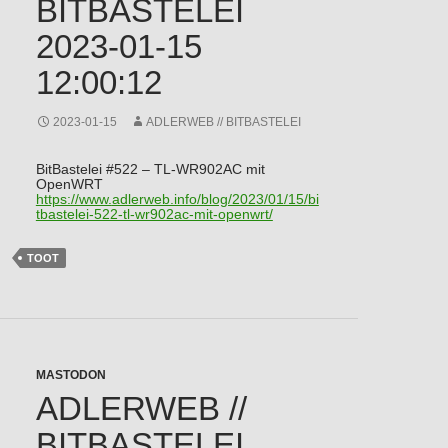
BITBASTELEI
2023-01-15
12:00:12
2023-01-15
ADLERWEB // BITBASTELEI
BitBastelei #522 – TL-WR902AC mit
OpenWRT
https://www.
adlerweb.info/blog/2023/01/15/
bi
tbastelei-522-tl-wr902ac-mit-openwrt/
TOOT
MASTODON
ADLERWEB //
BITBASTELEI