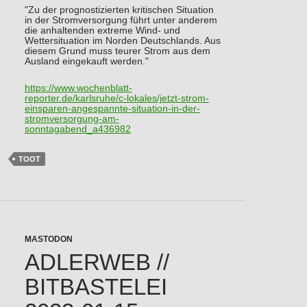
"Zu der prognostizierten kritischen Situation
in der Stromversorgung führt unter anderem
die anhaltenden extreme Wind- und
Wettersituation im Norden Deutschlands. Aus
diesem Grund muss teurer Strom aus dem
Ausland eingekauft werden."
https://www.
wochenblatt-
reporter.de/karlsr
uhe/c-lokales/jetzt-strom-
einsparen-angespannte-situation-in-der-
stromversorgung-am-
sonntagabend_a436982
TOOT
MASTODON
ADLERWEB //
BITBASTELEI