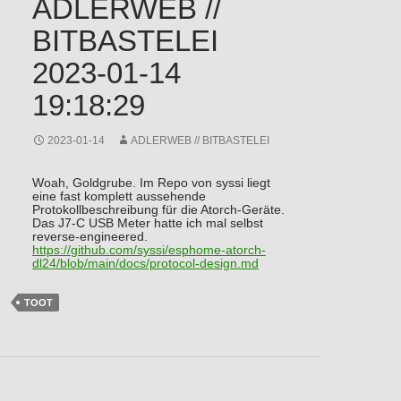
ADLERWEB //
BITBASTELEI
2023-01-14
19:18:29
2023-01-14
ADLERWEB // BITBASTELEI
Woah, Goldgrube. Im Repo von syssi liegt
eine fast komplett aussehende
Protokollbeschreibung für die Atorch-Geräte.
Das J7-C USB Meter hatte ich mal selbst
reverse-engineered.
https://
github.com/syssi/esphome-atorc
h-
dl24/blob/main/docs/protocol-design.md
TOOT