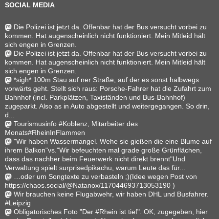
SOCIAL MEDIA
Die Polizei ist jetzt da. Offenbar hat der Bus versucht vorbei zu
kommen. Hat augenscheinlich nicht funktioniert. Mein Mitleid hält
sich engen in Grenzen.
Die Polizei ist jetzt da. Offenbar hat der Bus versucht vorbei zu
kommen. Hat augenscheinlich nicht funktioniert. Mein Mitleid hält
sich engen in Grenzen.
*sigh* 100m Stau auf ner Straße, auf der es sonst halbwegs
vorwärts geht. Stellt sich raus: Porsche-Fahrer hat die Zufahrt zum
Bahnhof (incl. Parkplätzen, Taxiständen und Bus-Bahnhof)
zugeparkt. Also as in Auto abgestellt und weitergegangen. So drin,
d...
Tourismusinfo #Koblenz, Mitarbeiter des
Monats#RheinInFlammen
"Wir haben Wassermangel. Wehe sie gießen die eine Blume auf
ihrem Balkon"vs."Wir befeuchten mal grade große Grünflächen,
dass das nachher beim Feuerwerk nicht direkt brennt"Und
Verwaltung spielt surprisedpikachu, warum Leute das für...
…oder um Songtexte zu verbasteln ;)(Idee wegen Post von
https://chaos.social/@Natanox/117044693713053190 )
Wir brauchen keine Flugabwehr, wir haben DHL und Busfahrer.
#Leipzig
Obligatorisches Foto "Der #Rhein ist tief". OK, zugegeben, hier