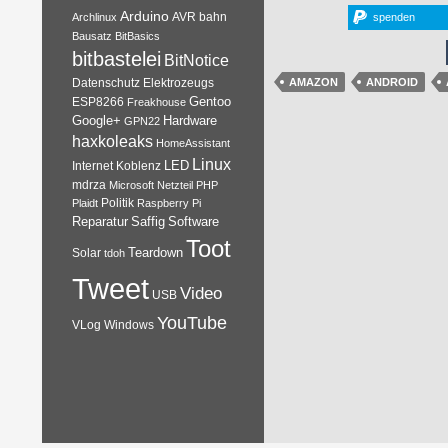
Arduino
AVR
bahn
Archlinux
spenden
Bausatz
BitBasics
bitbastelei
BitNotice
Datenschutz
Elektrozeugs
AMAZON
ANDROID
Gentoo
ESP8266
Freakhouse
Google+
Hardware
GPN22
haxkoleaks
HomeAssistant
Linux
Internet
Koblenz
LED
mdrza
Microsoft
Netzteil
PHP
Plaidt
Politik
Raspberry Pi
Reparatur
Software
Saffig
Toot
Teardown
Solar
tdoh
Tweet
Video
USB
YouTube
VLog
Windows