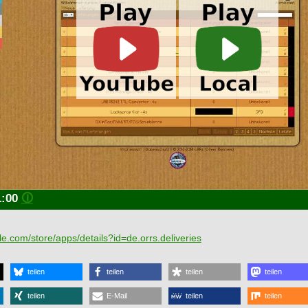
1:00
🛈
gle.com/store/apps/details?id=de.orrs.deliveries
teilen
teilen
teilen
teilen
teilen
E-Mail
teilen
teilen