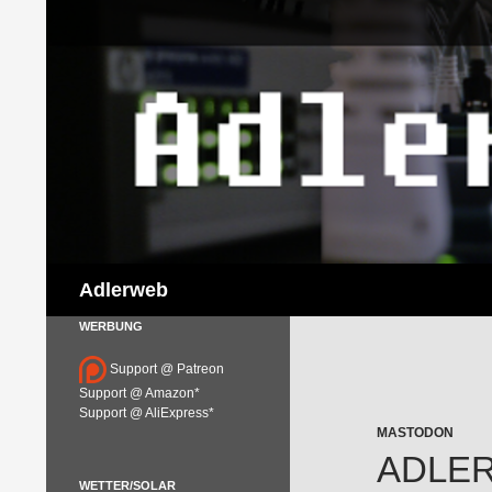
Suchen
Adlerweb
WERBUNG
Support @ Patreon
Support @ Amazon*
Support @ AliExpress*
MASTODON
ADLERW
WETTER/SOLAR