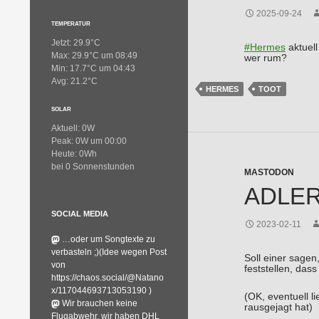
2025-09-24
TEMPERATUR
Jetzt: 29.9°C
#
Hermes
aktuell
Max: 29.9°C um 08:49
wer rum?
Min: 17.7°C um 04:43
Avg: 21.2°C
HERMES
TOOT
SOLAR
Aktuell: 0W
Peak: 0W um 00:00
Heute: 0Wh
bei 0 Sonnenstunden
MASTODON
ADLERW
SOCIAL MEDIA
2023-02-11
…oder um Songtexte zu
verbasteln ;)(Idee wegen Post
Soll einer sagen
von
feststellen, das
https://chaos.social/@Natano
x/117044693713053190 )
(OK, eventuell l
Wir brauchen keine
rausgejagt hat)
Flugabwehr, wir haben DHL