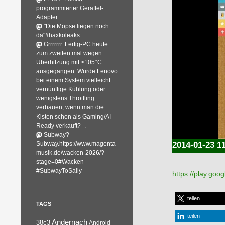
programmierter Geraffel-
Adapter.
"Die Möpse liegen noch
da"#haxkoleaks
Grrrrrrr. Fertig-PC heute
zum zweiten mal wegen
Überhitzung mit >105°C
ausgegangen. Würde Lenovo
bei einem System vielleicht
vernünftige Kühlung oder
wenigstens Throttling
verbauen, wenn man die
Kisten schon als Gaming/AI-
Ready verkauft? -.-
Subway?
Subway.https://www.magenta
2014-01-23 1
musik.de/wacken-2026/?
stage=0#Wacken
#SubwayToSally
https://play.goo
teilen
TAGS
teilen
Andernach
38c3
Android