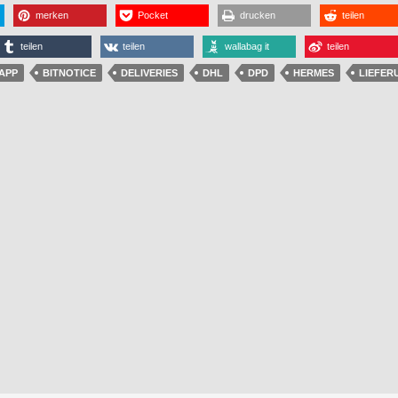
merken
Pocket
drucken
teilen
teilen
teilen
wallabag it
teilen
APP
BITNOTICE
DELIVERIES
DHL
DPD
HERMES
LIEFER