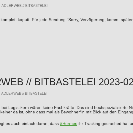
ADLERWEB // BITBASTELEI
 komplett kaputt. Für jede Sendung "Sorry, Verzögerung, kommt späte
EB // BITBASTELEI 2023-02-
ADLERWEB // BITBASTELEI
, bei Logistikern wären keine Fachkräfte. Das sind hochspezialisierte N
s keiner da ist, ohne dass mal als Bewohner*in mit Blick auf den Eing
iegt es auch einfach daran, dass
#
Hermes
ihr Tracking gecrashed hat un