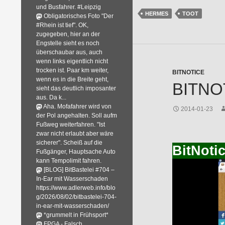
und Busfahrer. #Leipzig
HERMES
TOOT
Obligatorisches Foto "Der
#Rhein ist tief". OK,
zugegeben, hier an der
Engstelle sieht es noch
überschaubar aus, auch
wenn links eigentlich nicht
trocken ist. Paar km weiter,
BITNOTICE
wenn es in die Breite geht,
BITNO
sieht das deutlich imposanter
aus. Da k...
Aha. Mofafahrer wird von
2014-01-23
der Pol angehalten. Soll aufm
Fußweg weiterfahren. "Ist
zwar nicht erlaubt aber wäre
sicherer". Scheiß auf die
BitNoti
Fußgänger, Hauptsache Auto
kann Tempolimit fahren.
[BLOG] BitBastelei #704 –
In-Ear mit Wasserschaden
https://www.adlerweb.info/blo
g/2026/08/02/bitbastelei-704-
in-ear-mit-wasserschaden/
*grummelt in Frühsport*
FPGA - Falsch