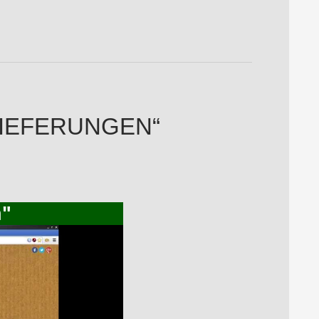
„LIEFERUNGEN“
n"