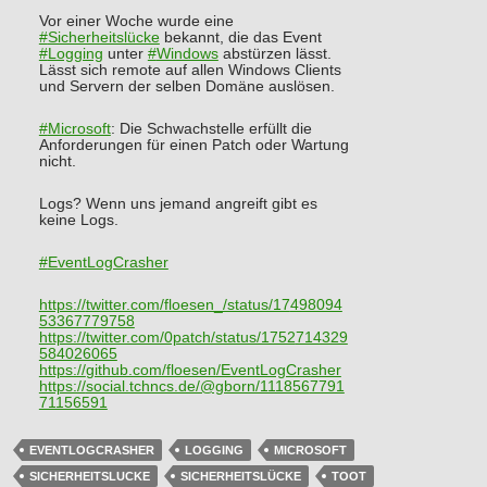
Vor einer Woche wurde eine
#
Sicherheitslücke
bekannt, die das Event
#
Logging
unter
#
Windows
abstürzen lässt.
Lässt sich remote auf allen Windows Clients
und Servern der selben Domäne auslösen.
#
Microsoft
: Die Schwachstelle erfüllt die
Anforderungen für einen Patch oder Wartung
nicht.
Logs? Wenn uns jemand angreift gibt es
keine Logs.
#
EventLogCrasher
https://
twitter.com/floesen_/status/17
498094
53367779758
https://
twitter.com/0patch/status/1752
714329
584026065
https://
github.com/floesen/EventLogCra
sher
https://
social.tchncs.de/@gborn/111856
7791
71156591
EVENTLOGCRASHER
LOGGING
MICROSOFT
SICHERHEITSLUCKE
SICHERHEITSLÜCKE
TOOT