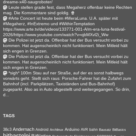
dreame-x40-saugroboter/
Leute stellen grade fest, dass Megaherz offenbar keine Rechten
mag. Die Kommentare sind goldig. 🍿
#Arte Concert ist heute beim #MeraLuna. U.A. später mit
#Megaherz, #InExtremo und #WithinTemptation
https://www.arte.tv/de/videos/133771-001-A/m-era-luna-festival-
2026/https://www.youtube.com/watch?v=qbMXvl2i_Ww
Die Polizei ist jetzt da. Offenbar hat der Bus versucht vorbei zu
kommen. Hat augenscheinlich nicht funktioniert. Mein Mitleid hält
sich engen in Grenzen.
Die Polizei ist jetzt da. Offenbar hat der Bus versucht vorbei zu
kommen. Hat augenscheinlich nicht funktioniert. Mein Mitleid hält
sich engen in Grenzen.
*sigh* 100m Stau auf ner Straße, auf der es sonst halbwegs
vorwärts geht. Stellt sich raus: Porsche-Fahrer hat die Zufahrt zum
Bahnhof (incl. Parkplätzen, Taxiständen und Bus-Bahnhof)
zugeparkt. Also as in Auto abgestellt und weitergegangen. So drin,
d...
TAGS
Andernach
Arduino
38c3
AVR
bahn
Android
Archlinux
Bausatz
BitBasics
bitbastelei