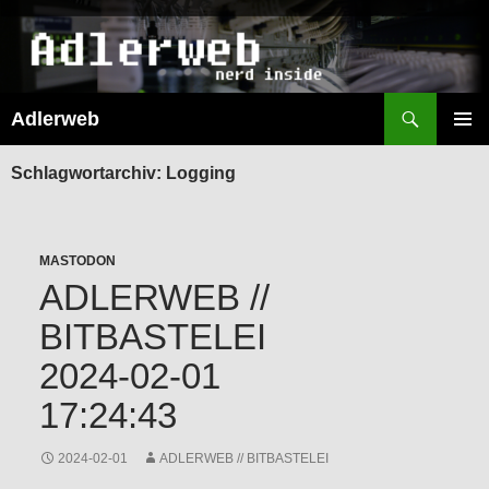
Suchen
Adlerweb
ZUM
INHALT
PRIMÄR
SPRINGEN
MENÜ
Schlagwortarchiv: Logging
MASTODON
ADLERWEB //
BITBASTELEI
2024-02-01
17:24:43
2024-02-01
ADLERWEB // BITBASTELEI