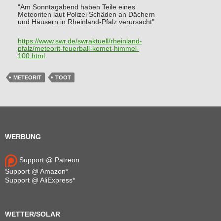
"Am Sonntagabend haben Teile eines
Meteoriten laut Polizei Schäden an Dächern
und Häusern in Rheinland-Pfalz verursacht"
https://www.
swr.de/swraktuell/rheinland-
pf
alz/meteorit-feuerball-komet-himmel-
100.html
METEORIT
TOOT
WERBUNG
Support @ Patreon
Support @ Amazon*
Support @ AliExpress*
WETTER/SOLAR