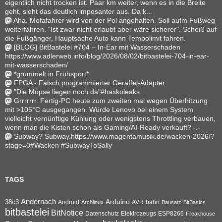
eigentlich nicht trocken ist. Paar km weiter, wenn es in die Breite
geht, sieht das deutlich imposanter aus. Da k...
Aha. Mofafahrer wird von der Pol angehalten. Soll aufm Fußweg
weiterfahren. "Ist zwar nicht erlaubt aber wäre sicherer". Scheiß auf
die Fußgänger, Hauptsache Auto kann Tempolimit fahren.
[BLOG] BitBastelei #704 – In-Ear mit Wasserschaden
https://www.adlerweb.info/blog/2026/08/02/bitbastelei-704-in-ear-
mit-wasserschaden/
*grummelt in Frühsport*
FPGA - Falsch programmierter Geraffel-Adapter.
"Die Möpse liegen noch da"#haxkoleaks
Grrrrrrr. Fertig-PC heute zum zweiten mal wegen Überhitzung
mit >105°C ausgegangen. Würde Lenovo bei einem System
vielleicht vernünftige Kühlung oder wenigstens Throttling verbauen,
wenn man die Kisten schon als Gaming/AI-Ready verkauft? -.-
Subway? Subway.https://www.magentamusik.de/wacken-2026/?
stage=0#Wacken #SubwayToSally
TAGS
Andernach
Arduino
38c3
AVR
bahn
Android
Archlinux
Bausatz
BitBasics
bitbastelei
BitNotice
Datenschutz
Elektrozeugs
ESP8266
Freakhouse