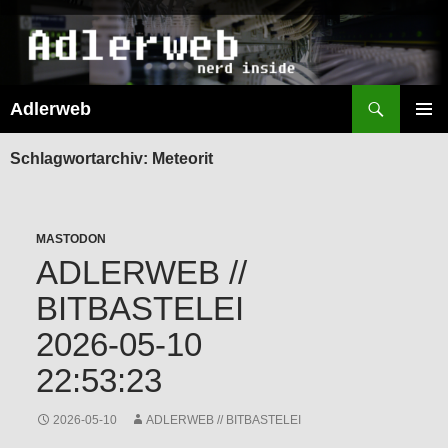
Suchen
Adlerweb
ZUM
INHALT
PRIMÄR
SPRINGEN
MENÜ
Schlagwortarchiv: Meteorit
MASTODON
ADLERWEB //
BITBASTELEI
2026-05-10
22:53:23
2026-05-10
ADLERWEB // BITBASTELEI