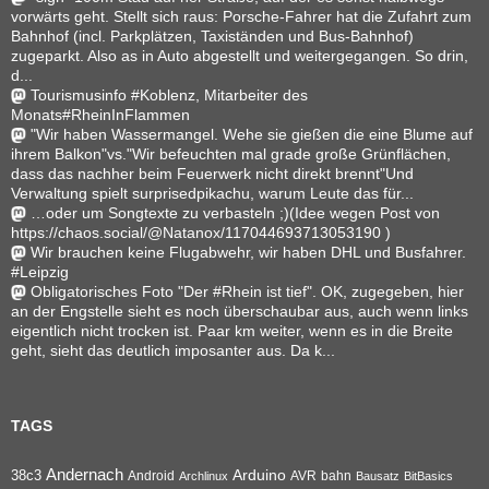
vorwärts geht. Stellt sich raus: Porsche-Fahrer hat die Zufahrt zum
Bahnhof (incl. Parkplätzen, Taxiständen und Bus-Bahnhof)
zugeparkt. Also as in Auto abgestellt und weitergegangen. So drin,
d...
Tourismusinfo #Koblenz, Mitarbeiter des
Monats#RheinInFlammen
"Wir haben Wassermangel. Wehe sie gießen die eine Blume auf
ihrem Balkon"vs."Wir befeuchten mal grade große Grünflächen,
dass das nachher beim Feuerwerk nicht direkt brennt"Und
Verwaltung spielt surprisedpikachu, warum Leute das für...
…oder um Songtexte zu verbasteln ;)(Idee wegen Post von
https://chaos.social/@Natanox/117044693713053190 )
Wir brauchen keine Flugabwehr, wir haben DHL und Busfahrer.
#Leipzig
Obligatorisches Foto "Der #Rhein ist tief". OK, zugegeben, hier
an der Engstelle sieht es noch überschaubar aus, auch wenn links
eigentlich nicht trocken ist. Paar km weiter, wenn es in die Breite
geht, sieht das deutlich imposanter aus. Da k...
TAGS
Andernach
Arduino
38c3
AVR
bahn
Android
Archlinux
Bausatz
BitBasics