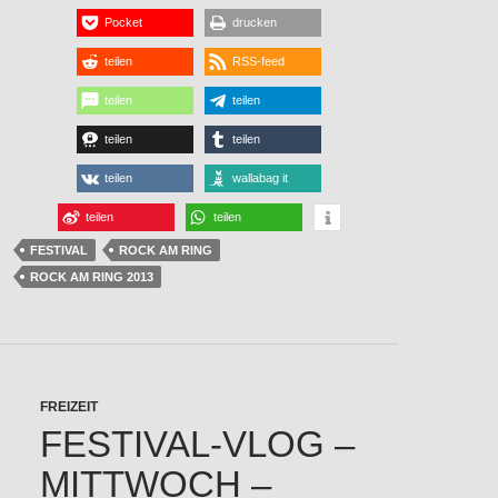
Pocket
drucken
teilen
RSS-feed
teilen
teilen
teilen
teilen
teilen
wallabag it
teilen
teilen
FESTIVAL
ROCK AM RING
ROCK AM RING 2013
FREIZEIT
FESTIVAL-VLOG –
MITTWOCH –