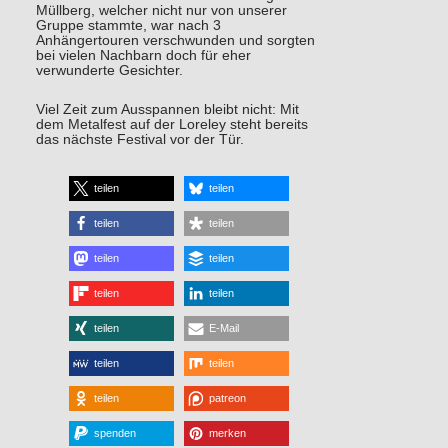
Müllberg, welcher nicht nur von unserer
Gruppe stammte, war nach 3
Anhängertouren verschwunden und sorgten
bei vielen Nachbarn doch für eher
verwunderte Gesichter.
Viel Zeit zum Ausspannen bleibt nicht: Mit
dem Metalfest auf der Loreley steht bereits
das nächste Festival vor der Tür.
teilen
teilen
teilen
teilen
teilen
teilen
teilen
teilen
teilen
E-Mail
teilen
teilen
teilen
patreon
spenden
merken