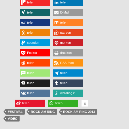
teilen
teilen
teilen
E-Mail
teilen
teilen
teilen
patreon
spenden
merken
Pocket
drucken
teilen
RSS-feed
teilen
teilen
teilen
teilen
teilen
wallabag it
teilen
teilen
FESTIVAL
ROCK AM RING
ROCK AM RING 2013
VIDEO