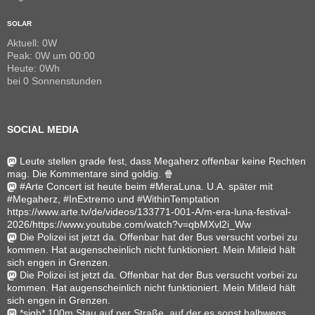
SOLAR
Aktuell: 0W
Peak: 0W um 00:00
Heute: 0Wh
bei 0 Sonnenstunden
SOCIAL MEDIA
Leute stellen grade fest, dass Megaherz offenbar keine Rechten
mag. Die Kommentare sind goldig. 🍿
#Arte Concert ist heute beim #MeraLuna. U.A. später mit
#Megaherz, #InExtremo und #WithinTemptation
https://www.arte.tv/de/videos/133771-001-A/m-era-luna-festival-
2026/https://www.youtube.com/watch?v=qbMXvl2i_Ww
Die Polizei ist jetzt da. Offenbar hat der Bus versucht vorbei zu
kommen. Hat augenscheinlich nicht funktioniert. Mein Mitleid hält
sich engen in Grenzen.
Die Polizei ist jetzt da. Offenbar hat der Bus versucht vorbei zu
kommen. Hat augenscheinlich nicht funktioniert. Mein Mitleid hält
sich engen in Grenzen.
*sigh* 100m Stau auf ner Straße, auf der es sonst halbwegs