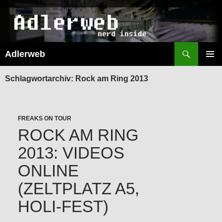
Suchen
Adlerweb
ZUM
INHALT
PRIMÄR
SPRINGEN
MENÜ
Schlagwortarchiv: Rock am Ring 2013
FREAKS ON TOUR
ROCK AM RING
2013: VIDEOS
ONLINE
(ZELTPLATZ A5,
HOLI-FEST)