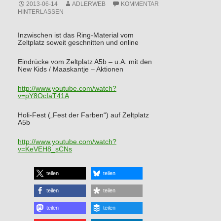
2013-06-14
ADLERWEB
KOMMENTAR
HINTERLASSEN
Inzwischen ist das Ring-Material vom
Zeltplatz soweit geschnitten und online
Eindrücke vom Zeltplatz A5b – u.A. mit den
New Kids / Maaskantje – Aktionen
http://www.youtube.com/watch?
v=pY8OcIaT41A
Holi-Fest („Fest der Farben“) auf Zeltplatz
A5b
http://www.youtube.com/watch?
v=KeVEH8_sCNs
teilen
teilen
teilen
teilen
teilen
teilen