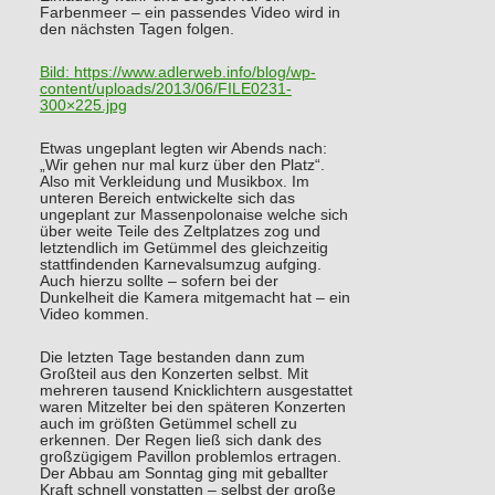
Farbenmeer – ein passendes Video wird in
den nächsten Tagen folgen.
Bild:
https://www.adlerweb.info/blog/wp-
content/uploads/2013/06/FILE0231-
300×225.jpg
Etwas ungeplant legten wir Abends nach:
„Wir gehen nur mal kurz über den Platz“.
Also mit Verkleidung und Musikbox. Im
unteren Bereich entwickelte sich das
ungeplant zur Massenpolonaise welche sich
über weite Teile des Zeltplatzes zog und
letztendlich im Getümmel des gleichzeitig
stattfindenden Karnevalsumzug aufging.
Auch hierzu sollte – sofern bei der
Dunkelheit die Kamera mitgemacht hat – ein
Video kommen.
Die letzten Tage bestanden dann zum
Großteil aus den Konzerten selbst. Mit
mehreren tausend Knicklichtern ausgestattet
waren Mitzelter bei den späteren Konzerten
auch im größten Getümmel schell zu
erkennen. Der Regen ließ sich dank des
großzügigem Pavillon problemlos ertragen.
Der Abbau am Sonntag ging mit geballter
Kraft schnell vonstatten – selbst der große