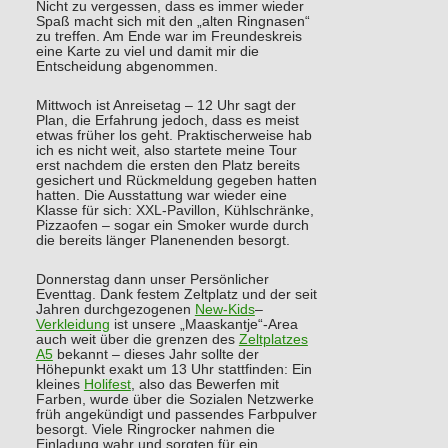
Nicht zu vergessen, dass es immer wieder
Spaß macht sich mit den „alten Ringnasen“
zu treffen. Am Ende war im Freundeskreis
eine Karte zu viel und damit mir die
Entscheidung abgenommen.
Mittwoch ist Anreisetag – 12 Uhr sagt der
Plan, die Erfahrung jedoch, dass es meist
etwas früher los geht. Praktischerweise hab
ich es nicht weit, also startete meine Tour
erst nachdem die ersten den Platz bereits
gesichert und Rückmeldung gegeben hatten
hatten. Die Ausstattung war wieder eine
Klasse für sich: XXL-Pavillon, Kühlschränke,
Pizzaofen – sogar ein Smoker wurde durch
die bereits länger Planenenden besorgt.
Donnerstag dann unser Persönlicher
Eventtag. Dank festem Zeltplatz und der seit
Jahren durchgezogenen
New-Kids
–
Verkleidung
ist unsere „Maaskantje“-Area
auch weit über die grenzen des
Zeltplatzes
A5
bekannt – dieses Jahr sollte der
Höhepunkt exakt um 13 Uhr stattfinden: Ein
kleines
Holifest
, also das Bewerfen mit
Farben, wurde über die Sozialen Netzwerke
früh angekündigt und passendes Farbpulver
besorgt. Viele Ringrocker nahmen die
Einladung wahr und sorgten für ein