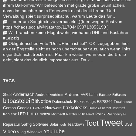
ihrem Balkon"vs."Wir befeuchten mal grade große Grünflächen,
dass das nachher beim Feuerwerk nicht direkt brennt"Und
Verwaltung spielt surprisedpikachu, warum Leute das für...
…oder um Songtexte zu verbasteln ;)(Idee wegen Post von
https://chaos.social/@Natanox/117044693713053190 )
Wir brauchen keine Flugabwehr, wir haben DHL und Busfahrer.
#Leipzig
Obligatorisches Foto "Der #Rhein ist tief". OK, zugegeben, hier
an der Engstelle sieht es noch überschaubar aus, auch wenn links
eigentlich nicht trocken ist. Paar km weiter, wenn es in die Breite
geht, sieht das deutlich imposanter aus. Da k...
TAGS
Andernach
Arduino
38c3
AVR
bahn
Android
Archlinux
Bausatz
BitBasics
bitbastelei
BitNotice
Datenschutz
Elektrozeugs
ESP8266
Freakhouse
haxkoleaks
Gentoo
Google+
Hardware
Internet
GPN22
HomeAssistant
Linux
Koblenz
LED
mdrza
Microsoft
Netzteil
PHP
Plaidt
Politik
Raspberry Pi
Tweet
Toot
Reparatur
Software
Teardown
Saffig
Solar
USB
tdoh
YouTube
Video
VLog
Windows