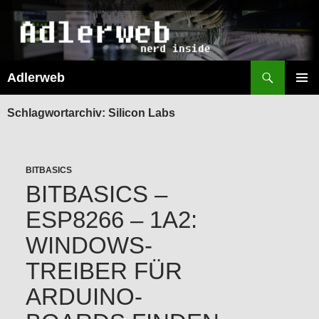
Suchen
Adlerweb
ZUM
INHALT
PRIMÄR
SPRINGEN
MENÜ
Schlagwortarchiv: Silicon Labs
BITBASICS
BITBASICS –
ESP8266 – 1A2:
WINDOWS-
TREIBER FÜR
ARDUINO-