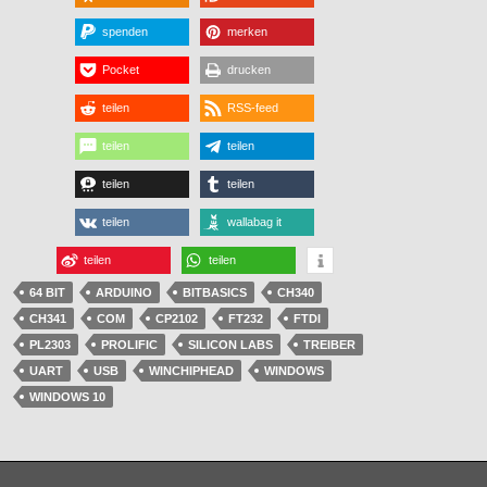
spenden
merken
Pocket
drucken
teilen
RSS-feed
teilen
teilen
teilen
teilen
teilen
wallabag it
teilen
teilen
64 BIT
ARDUINO
BITBASICS
CH340
CH341
COM
CP2102
FT232
FTDI
PL2303
PROLIFIC
SILICON LABS
TREIBER
UART
USB
WINCHIPHEAD
WINDOWS
WINDOWS 10