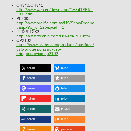
CH340/CH341:
http://www.wch.cn/download/CH341SER_
EXE.html
PL2303:
http://www.prolific.com.tw/US/ShowProduc
t.aspx?p_id=225&pcid=41
FTDI/FT232:
http://www.ftdichip.com/Drivers/VCP.htm
CP2102:
https://www.silabs.com/products/interface/
usb-bridges/classic-usb-
bridges/device.cp2102
teilen
teilen
teilen
teilen
teilen
teilen
teilen
teilen
teilen
E-Mail
teilen
teilen
teilen
patreon