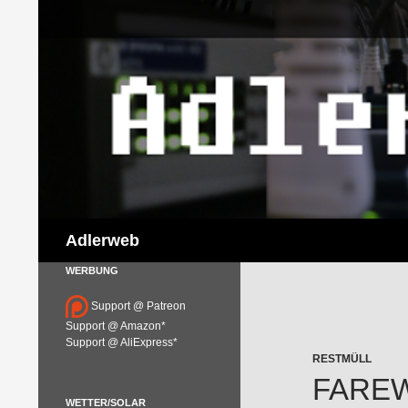
Suchen
Adlerweb
WERBUNG
Support @ Patreon
Support @ Amazon*
Support @ AliExpress*
RESTMÜLL
FAREW
WETTER/SOLAR