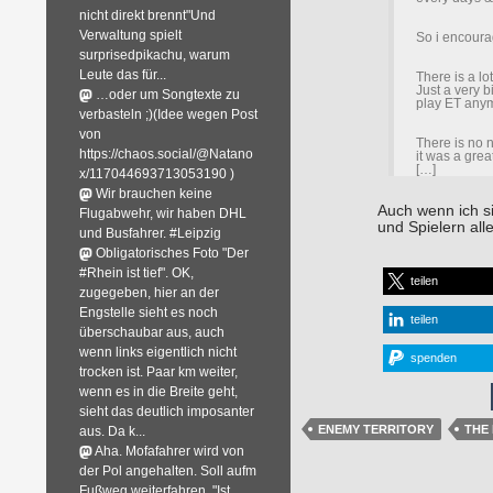
nicht direkt brennt"Und
Verwaltung spielt
So i encourag
surprisedpikachu, warum
Leute das für...
There is a lo
Just a very b
…oder um Songtexte zu
play ET anym
verbasteln ;)(Idee wegen Post
von
There is no 
https://chaos.social/@Natano
it was a grea
[…]
x/117044693713053190 )
Wir brauchen keine
Auch wenn ich s
Flugabwehr, wir haben DHL
und Spielern al
und Busfahrer. #Leipzig
Obligatorisches Foto "Der
#Rhein ist tief". OK,
teilen
zugegeben, hier an der
Engstelle sieht es noch
teilen
überschaubar aus, auch
wenn links eigentlich nicht
spenden
trocken ist. Paar km weiter,
wenn es in die Breite geht,
sieht das deutlich imposanter
ENEMY TERRITORY
THE
aus. Da k...
Aha. Mofafahrer wird von
der Pol angehalten. Soll aufm
Fußweg weiterfahren. "Ist