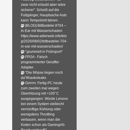
zwar nicht erlaubt aber wäre
sicherer". Scheiß auf die
Fußgänger, Hauptsache Auto
kann Tempolimit fahren.
[BLOG] BitBastelei #704 –
In-Ear mit Wasserschaden
https://www.adlerweb.info/blo
g/2026/08/02/bitbastelei-704-
in-ear-mit-wasserschaden/
*grummelt in Frühsport*
FPGA - Falsch
programmierter Geraffel-
Adapter.
"Die Möpse liegen noch
da"#haxkoleaks
Grrrrrrr. Fertig-PC heute
zum zweiten mal wegen
Überhitzung mit >105°C
ausgegangen. Würde Lenovo
bei einem System vielleicht
vernünftige Kühlung oder
wenigstens Throttling
verbauen, wenn man die
Kisten schon als Gaming/AI-