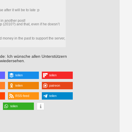
after it will be to late :p
 in another post!
:p (2010?) and that, even if he doesn’t
 money in the past to support the server,
de: Ich wünsche allen Unterstützern
 wiedersehen.
teilen
teilen
teilen
patreon
RSS-feed
teilen
teilen