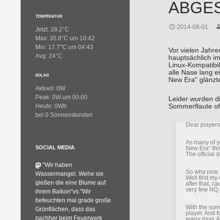
ABGE
TEMPERATUR
2014-08-01
Jetzt: 28.2°C
Max: 35.8°C um 10:42
Min: 17.7°C um 04:43
Vor vielen Jahr
Avg: 24°C
hauptsächlich i
Linux-Kompatibil
alle Nase lang e
SOLAR
New Era“ glänzt
Aktuell: 0W
Peak: 0W um 00:00
Leider wurden d
Sommerflaute oft
Heute: 0Wh
bei 0 Sonnenstunden
Dear players
As many of y
SOCIAL MEDIA
New Era“ thi
The official d
"Wir haben
So why now 
Wassermangel. Wehe sie
Well first my
gießen die eine Blume auf
after that, c
very few NQ 
ihrem Balkon"vs."Wir
befeuchten mal grade große
With the summ
Grünflächen, dass das
player. And f
nachher beim Feuerwerk
every days &