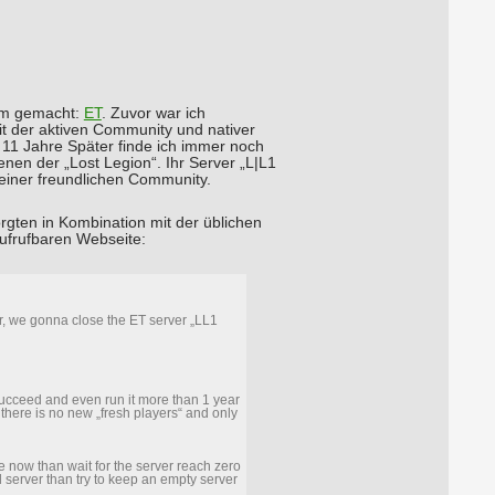
sam gemacht:
ET
. Zuvor war ich
t der aktiven Community und nativer
– 11 Jahre Später finde ich immer noch
enen der „Lost Legion“. Ihr Server „L|L1
einer freundlichen Community.
gten in Kombination mit der üblichen
aufrufbaren Webseite:
r, we gonna close the ET server „LL1
 succeed and even run it more than 1 year
 there is no new „fresh players“ and only
se now than wait for the server reach zero
 server than try to keep an empty server