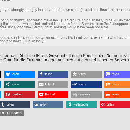
e you strongly to enjoy the server before we close (in a bit less than 1 month), cause 
t of ppl to thanks, and which make the L|L adventure going so far 🙂 but i will do that
ig thx to Letho, which start and hold contracts for L|L Servers since Bor3 disappear 
ore since long time : Without him, nothing would have been possible.
need to send any donation anymore : a very big thank you to everyone who has send
t help to make it run so far 🙂
icher noch öfter die IP aus Gewohnheit in die Konsole einhämmern wer
les Gute für die Zukunft – möge man sich auf den verbliebenen Servern
teilen
teilen
teilen
teilen
teilen
E-Mail
teilen
teilen
merken
Pocket
drucken
teilen
teilen
teilen
wallabag it
teilen
 LOST LEGION