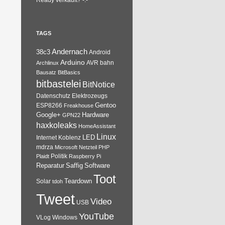
Ready verkauft? -.-
TAGS
Andernach
38c3
Android
Arduino
AVR
bahn
Archlinux
Bausatz
BitBasics
bitbastelei
BitNotice
Datenschutz
Elektrozeugs
Gentoo
ESP8266
Freakhouse
Google+
Hardware
GPN22
haxkoleaks
HomeAssistant
Linux
Internet
Koblenz
LED
mdrza
Microsoft
Netzteil
PHP
Plaidt
Politik
Raspberry Pi
Reparatur
Software
Saffig
Toot
Teardown
Solar
tdoh
Tweet
Video
USB
YouTube
VLog
Windows