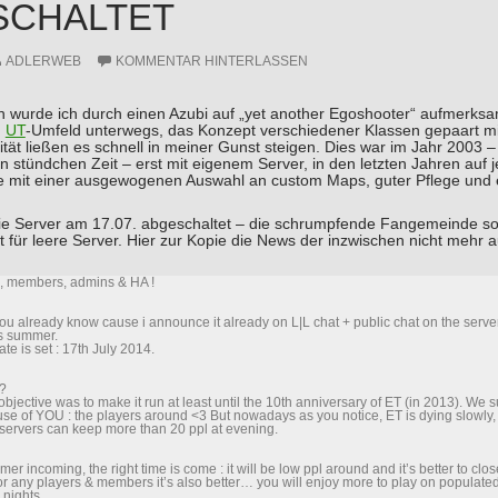
SCHALTET
ADLERWEB
KOMMENTAR HINTERLASSEN
en wurde ich durch einen Azubi auf „yet another Egoshooter“ aufmerk
m
UT
-Umfeld unterwegs, das Konzept verschiedener Klassen gepaart mi
ität ließen es schnell in meiner Gunst steigen. Dies war im Jahr 2003 
in stündchen Zeit – erst mit eigenem Server, in den letzten Jahren auf j
e mit einer ausgewogenen Auswahl an custom Maps, guter Pflege und 
ie Server am 17.07. abgeschaltet – die schrumpfende Fangemeinde sor
 für leere Server. Hier zur Kopie die News der inzwischen nicht mehr 
, members, admins & HA !
ou already know cause i announce it already on L|L chat + public chat on the serve
s summer.
ate is set : 17th July 2014.
?
 objective was to make it run at least until the 10th anniversary of ET (in 2013). We
ause of YOU : the players around <3 But nowadays as you notice, ET is dying slowly,
servers can keep more than 20 ppl at evening.
er incoming, the right time is come : it will be low ppl around and it’s better to clo
or any players & members it’s also better… you will enjoy more to play on populated
 nights.