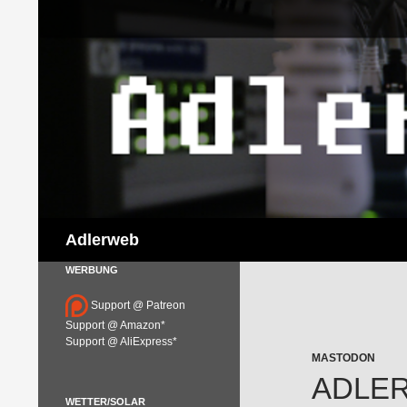
Suchen
Adlerweb
WERBUNG
Support @ Patreon
Support @ Amazon*
Support @ AliExpress*
MASTODON
ADLERW
WETTER/SOLAR