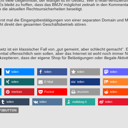
icht viele Gegenmittel, der Mangel ist im Gesetz. Wer E-Mail-Verifizie
 bleibt zu hoffen, dass das BMJV möglichst zeitnah in den Kommentare
o die aktuellen Rechtsunsicherheiten beseitigt.
 erst mal die Eingangsbestätigungen von einer separaten Domain und M
icht direkt den gesamten Geschäftsbetrieb stören.
etz ist ein klassischer Fall von „gut gemeint, aber schlecht gemacht“. E
ial offensichtlich sein sollen, aber das Internet ist wohl noch immer Ne
zeptieren, dass der eigene Shop für Belästigungen oder illegale Aktivit
teilen
teilen
teilen
teilen
teilen
E-Mail
teilen
teilen
merken
Pocket
drucken
teilen
teilen
teilen
wallabag it
teilen
FSBUTTON