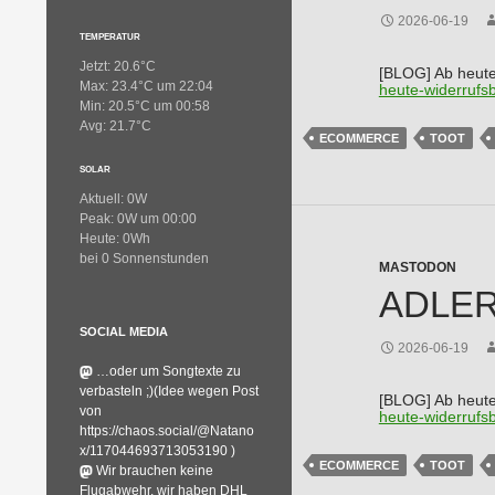
2026-06-19
TEMPERATUR
Jetzt: 20.6°C
[BLOG] Ab heute
Max: 23.4°C um 22:04
heute-widerrufs
Min: 20.5°C um 00:58
Avg: 21.7°C
ECOMMERCE
TOOT
SOLAR
Aktuell: 0W
Peak: 0W um 00:00
Heute: 0Wh
bei 0 Sonnenstunden
MASTODON
ADLERW
SOCIAL MEDIA
2026-06-19
…oder um Songtexte zu
verbasteln ;)(Idee wegen Post
[BLOG] Ab heute
von
heute-widerrufs
https://chaos.social/@Natano
x/117044693713053190 )
ECOMMERCE
TOOT
Wir brauchen keine
Flugabwehr, wir haben DHL