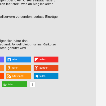
rungen oder CAPTCHAs einbaut riskiert
n klar stellt, was an Möglichkeiten
ailservern versenden, sodass Einträge
igentlich hätte das
uland. Aktuell bleibt nur ins Risiko zu
äten genutzt wird.
teilen
teilen
teilen
patreon
RSS-feed
teilen
teilen