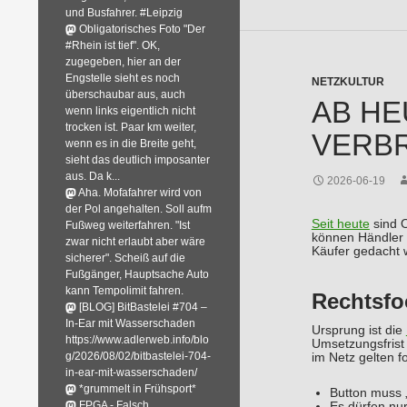
und Busfahrer. #Leipzig
Obligatorisches Foto "Der
#Rhein ist tief". OK,
zugegeben, hier an der
Engstelle sieht es noch
NETZKULTUR
überschaubar aus, auch
AB HE
wenn links eigentlich nicht
trocken ist. Paar km weiter,
VERBR
wenn es in die Breite geht,
sieht das deutlich imposanter
aus. Da k...
2026-06-19
Aha. Mofafahrer wird von
der Pol angehalten. Soll aufm
Seit heute
sind O
Fußweg weiterfahren. "Ist
können Händler 
zwar nicht erlaubt aber wäre
Käufer gedacht w
sicherer". Scheiß auf die
Fußgänger, Hauptsache Auto
kann Tempolimit fahren.
Rechtsfo
[BLOG] BitBastelei #704 –
In-Ear mit Wasserschaden
Ursprung ist die
https://www.adlerweb.info/blo
Umsetzungsfrist 
g/2026/08/02/bitbastelei-704-
im Netz gelten 
in-ear-mit-wasserschaden/
*grummelt in Frühsport*
Button muss „
FPGA - Falsch
Es dürfen nu