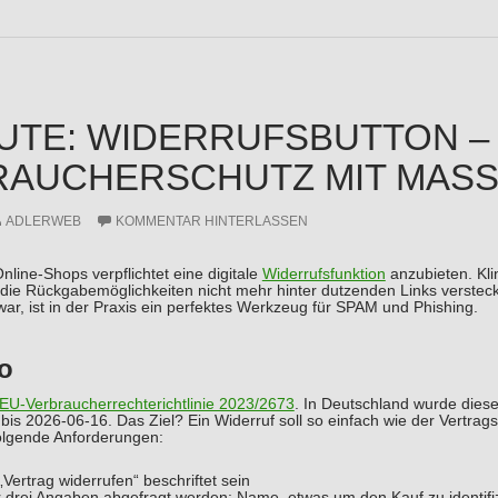
UTE: WIDERRUFSBUTTON –
AUCHERSCHUTZ MIT MASS
ADLERWEB
KOMMENTAR HINTERLASSEN
nline-Shops verpflichtet eine digitale
Widerrufsfunktion
anzubieten. Kli
die Rückgabemöglichkeiten nicht mehr hinter dutzenden Links verstec
ar, ist in der Praxis ein perfektes Werkzeug für SPAM und Phishing.
o
EU-Verbraucherrechterichtlinie 2023/2673
. In Deutschland wurde dies
bis 2026-06-16. Das Ziel? Ein Widerruf soll so einfach wie der Vertra
folgende Anforderungen:
Vertrag widerrufen“ beschriftet sein
r drei Angaben abgefragt werden: Name, etwas um den Kauf zu identi