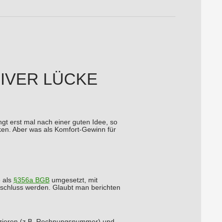
IVER LÜCKE
ngt erst mal nach einer guten Idee, so
ken. Aber was als Komfort-Gewinn für
e als
§356a BGB
umgesetzt, mit
gsschluss werden. Glaubt man berichten
fizieren (z.B. Rechnungsnummer) und