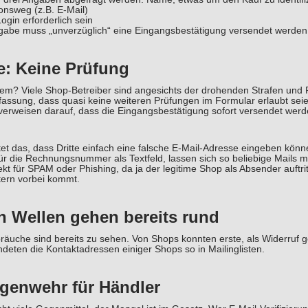
nsweg (z.B. E-Mail)
Login erforderlich sein
gabe muss „unverzüglich“ eine Eingangsbestätigung versendet werden 
e: Keine Prüfung
em? Viele Shop-Betreiber sind angesichts der drohenden Strafen und R
fassung, dass quasi keine weiteren Prüfungen im Formular erlaubt sei
verweisen darauf, dass die Eingangsbestätigung sofort versendet wer
et das, dass Dritte einfach eine falsche E-Mail-Adresse eingeben könne
für die Rechnungsnummer als Textfeld, lassen sich so beliebige Mails 
kt für SPAM oder Phishing, da ja der legitime Shop als Absender auftrit
tern vorbei kommt.
en Wellen gehen bereits rund
bräuche sind bereits zu sehen. Von Shops konnten erste, als Widerruf
deten die Kontaktadressen einiger Shops so in Mailinglisten.
genwehr für Händler