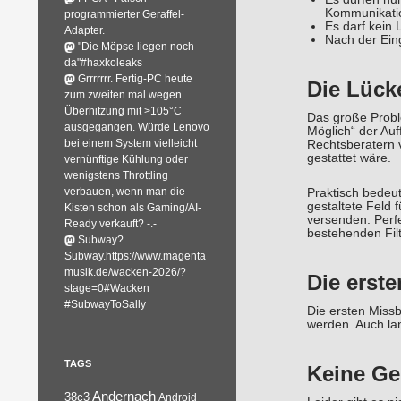
Kommunikatio
programmierter Geraffel-
Es darf kein 
Adapter.
Nach der Ein
"Die Möpse liegen noch
da"#haxkoleaks
Grrrrrrr. Fertig-PC heute
Die Lück
zum zweiten mal wegen
Überhitzung mit >105°C
Das große Probl
ausgegangen. Würde Lenovo
Möglich“ der Auf
bei einem System vielleicht
Rechtsberatern 
gestattet wäre.
vernünftige Kühlung oder
wenigstens Throttling
verbauen, wenn man die
Praktisch bedeut
gestaltete Feld 
Kisten schon als Gaming/AI-
versenden. Perfe
Ready verkauft? -.-
bestehenden Fil
Subway?
Subway.https://www.magenta
musik.de/wacken-2026/?
Die erst
stage=0#Wacken
#SubwayToSally
Die ersten Miss
werden. Auch lan
TAGS
Keine Ge
Andernach
38c3
Android