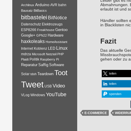
Leider gibt es n
Arduino
Abmahnungen. Es
AVR
bahn
Archlinux
erlaubt ist und s
Bausatz
BitBasics
bitbastelei
BitNotice
Händler sollten
Datenschutz
Elektrozeugs
in Blacklisten n
Gentoo
ESP8266
Freakhouse
Google+
Hardware
GPN22
Fazit
haxkoleaks
HomeAssistant
Linux
Internet
Koblenz
LED
Das aktuelle Ges
mdrza
Microsoft
Netzteil
PHP
Missbrauchspotent
gehen oder zu ak
Plaidt
Politik
Raspberry Pi
Reparatur
Software
Saffig
Toot
teilen
Teardown
Solar
tdoh
Tweet
teilen
Video
USB
YouTube
spenden
VLog
Windows
E-COMMERCE
WIDERRU