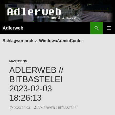
Suchen
Adlerweb
ZUM
INHALT
PRIMÄR
SPRINGEN
MENÜ
Schlagwortarchiv: WindowsAdminCenter
MASTODON
ADLERWEB //
BITBASTELEI
2023-02-03
18:26:13
2023-02-03
ADLERWEB // BITBASTELEI