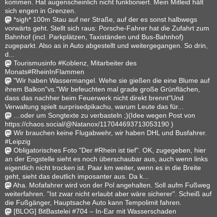
kommen. Hat augenscheinlich nicht funktioniert. Mein Mitleid hält
sich engen in Grenzen.
*sigh* 100m Stau auf ner Straße, auf der es sonst halbwegs
vorwärts geht. Stellt sich raus: Porsche-Fahrer hat die Zufahrt zum
Bahnhof (incl. Parkplätzen, Taxiständen und Bus-Bahnhof)
zugeparkt. Also as in Auto abgestellt und weitergegangen. So drin,
d...
Tourismusinfo #Koblenz, Mitarbeiter des
Monats#RheinInFlammen
"Wir haben Wassermangel. Wehe sie gießen die eine Blume auf
ihrem Balkon"vs."Wir befeuchten mal grade große Grünflächen,
dass das nachher beim Feuerwerk nicht direkt brennt"Und
Verwaltung spielt surprisedpikachu, warum Leute das für...
…oder um Songtexte zu verbasteln ;)(Idee wegen Post von
https://chaos.social/@Natanox/117044693713053190 )
Wir brauchen keine Flugabwehr, wir haben DHL und Busfahrer.
#Leipzig
Obligatorisches Foto "Der #Rhein ist tief". OK, zugegeben, hier
an der Engstelle sieht es noch überschaubar aus, auch wenn links
eigentlich nicht trocken ist. Paar km weiter, wenn es in die Breite
geht, sieht das deutlich imposanter aus. Da k...
Aha. Mofafahrer wird von der Pol angehalten. Soll aufm Fußweg
weiterfahren. "Ist zwar nicht erlaubt aber wäre sicherer". Scheiß auf
die Fußgänger, Hauptsache Auto kann Tempolimit fahren.
[BLOG] BitBastelei #704 – In-Ear mit Wasserschaden