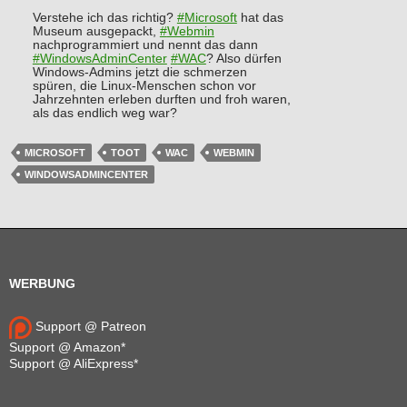
Verstehe ich das richtig?
#
Microsoft
hat das
Museum ausgepackt,
#
Webmin
nachprogrammiert und nennt das dann
#
WindowsAdminCenter
#
WAC
? Also dürfen
Windows-Admins jetzt die schmerzen
spüren, die Linux-Menschen schon vor
Jahrzehnten erleben durften und froh waren,
als das endlich weg war?
MICROSOFT
TOOT
WAC
WEBMIN
WINDOWSADMINCENTER
WERBUNG
Support @ Patreon
Support @ Amazon*
Support @ AliExpress*