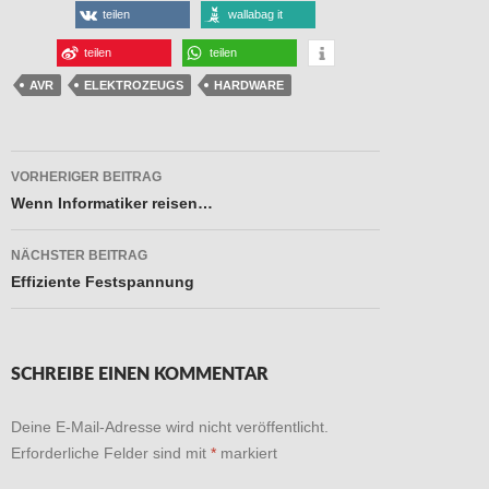
teilen
wallabag it
teilen
teilen
AVR
ELEKTROZEUGS
HARDWARE
Beitragsnavigation
VORHERIGER BEITRAG
Wenn Informatiker reisen…
NÄCHSTER BEITRAG
Effiziente Festspannung
SCHREIBE EINEN KOMMENTAR
Deine E-Mail-Adresse wird nicht veröffentlicht.
Erforderliche Felder sind mit
*
markiert