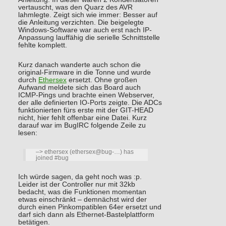
vertauscht, was den Quarz des AVR
lahmlegte. Zeigt sich wie immer: Besser auf
die Anleitung verzichten. Die beigelegte
Windows-Software war auch erst nach IP-
Anpassung lauffähig die serielle Schnittstelle
fehlte komplett.
Kurz danach wanderte auch schon die
original-Firmware in die Tonne und wurde
durch
Ethersex
ersetzt. Ohne großen
Aufwand meldete sich das Board auch
ICMP-Pings und brachte einen Webserver,
der alle definierten IO-Ports zeigte. Die ADCs
funktionierten fürs erste mit der GIT-HEAD
nicht, hier fehlt offenbar eine Datei. Kurz
darauf war im BugIRC folgende Zeile zu
lesen:
–> ethersex (ethersex@bug-…) has
joined #bug
Ich würde sagen, da geht noch was :p.
Leider ist der Controller nur mit 32kb
bedacht, was die Funktionen momentan
etwas einschränkt – demnächst wird der
durch einen Pinkompatiblen 64er ersetzt und
darf sich dann als Ethernet-Bastelplattform
betätigen.