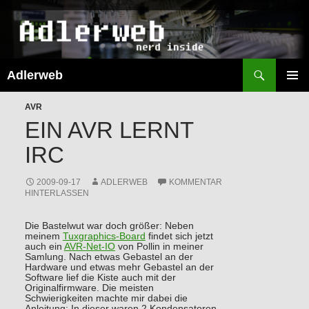
Suchen
Adlerweb
ZUM
INHALT
PRIMÄR
SPRINGEN
AVR
MENÜ
EIN AVR LERNT
IRC
2009-09-17
ADLERWEB
KOMMENTAR
HINTERLASSEN
Die Bastelwut war doch größer: Neben
meinem
Tuxgraphics-Board
findet sich jetzt
auch ein
AVR-Net-IO
von Pollin in meiner
Samlung. Nach etwas Gebastel an der
Hardware und etwas mehr Gebastel an der
Software lief die Kiste auch mit der
Originalfirmware. Die meisten
Schwierigkeiten machte mir dabei die
Anleitung: In dieser waren 2 Kondensatoren