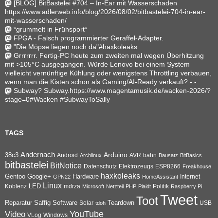
[BLOG] BitBastelei #704 – In-Ear mit Wasserschaden
https://www.adlerweb.info/blog/2026/08/02/bitbastelei-704-in-ear-
mit-wasserschaden/
*grummelt in Frühsport*
FPGA - Falsch programmierter Geraffel-Adapter.
"Die Möpse liegen noch da"#haxkoleaks
Grrrrrrr. Fertig-PC heute zum zweiten mal wegen Überhitzung
mit >105°C ausgegangen. Würde Lenovo bei einem System
vielleicht vernünftige Kühlung oder wenigstens Throttling verbauen,
wenn man die Kisten schon als Gaming/AI-Ready verkauft? -.-
Subway? Subway.https://www.magentamusik.de/wacken-2026/?
stage=0#Wacken #SubwayToSally
TAGS
Andernach
Arduino
38c3
AVR
bahn
Android
Archlinux
Bausatz
BitBasics
bitbastelei
BitNotice
Datenschutz
Elektrozeugs
ESP8266
Freakhouse
haxkoleaks
Gentoo
Google+
Hardware
Internet
GPN22
HomeAssistant
Linux
Koblenz
LED
mdrza
Microsoft
Netzteil
PHP
Plaidt
Politik
Raspberry Pi
Tweet
Toot
Reparatur
Software
Teardown
Saffig
Solar
USB
tdoh
YouTube
Video
VLog
Windows