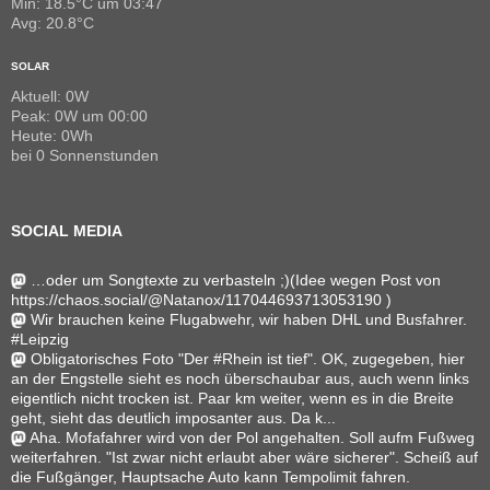
Min: 18.5°C um 03:47
Avg: 20.8°C
SOLAR
Aktuell: 0W
Peak: 0W um 00:00
Heute: 0Wh
bei 0 Sonnenstunden
SOCIAL MEDIA
…oder um Songtexte zu verbasteln ;)(Idee wegen Post von
https://chaos.social/@Natanox/117044693713053190 )
Wir brauchen keine Flugabwehr, wir haben DHL und Busfahrer.
#Leipzig
Obligatorisches Foto "Der #Rhein ist tief". OK, zugegeben, hier
an der Engstelle sieht es noch überschaubar aus, auch wenn links
eigentlich nicht trocken ist. Paar km weiter, wenn es in die Breite
geht, sieht das deutlich imposanter aus. Da k...
Aha. Mofafahrer wird von der Pol angehalten. Soll aufm Fußweg
weiterfahren. "Ist zwar nicht erlaubt aber wäre sicherer". Scheiß auf
die Fußgänger, Hauptsache Auto kann Tempolimit fahren.