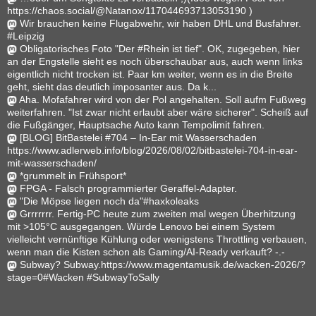
https://chaos.social/@Natanox/117044693713053190 )
Wir brauchen keine Flugabwehr, wir haben DHL und Busfahrer.
#Leipzig
Obligatorisches Foto "Der #Rhein ist tief". OK, zugegeben, hier
an der Engstelle sieht es noch überschaubar aus, auch wenn links
eigentlich nicht trocken ist. Paar km weiter, wenn es in die Breite
geht, sieht das deutlich imposanter aus. Da k...
Aha. Mofafahrer wird von der Pol angehalten. Soll aufm Fußweg
weiterfahren. "Ist zwar nicht erlaubt aber wäre sicherer". Scheiß auf
die Fußgänger, Hauptsache Auto kann Tempolimit fahren.
[BLOG] BitBastelei #704 – In-Ear mit Wasserschaden
https://www.adlerweb.info/blog/2026/08/02/bitbastelei-704-in-ear-
mit-wasserschaden/
*grummelt in Frühsport*
FPGA - Falsch programmierter Geraffel-Adapter.
"Die Möpse liegen noch da"#haxkoleaks
Grrrrrrr. Fertig-PC heute zum zweiten mal wegen Überhitzung
mit >105°C ausgegangen. Würde Lenovo bei einem System
vielleicht vernünftige Kühlung oder wenigstens Throttling verbauen,
wenn man die Kisten schon als Gaming/AI-Ready verkauft? -.-
Subway? Subway.https://www.magentamusik.de/wacken-2026/?
stage=0#Wacken #SubwayToSally