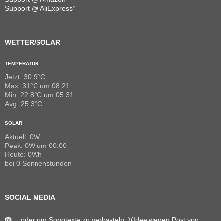
Support @ AliExpress*
WETTER/SOLAR
TEMPERATUR
Jetzt: 30.9°C
Max: 31°C um 08:21
Min: 22.8°C um 05:31
Avg: 25.3°C
SOLAR
Aktuell: 0W
Peak: 0W um 00:00
Heute: 0Wh
bei 0 Sonnenstunden
SOCIAL MEDIA
…oder um Songtexte zu verbasteln ;)(Idee wegen Post von