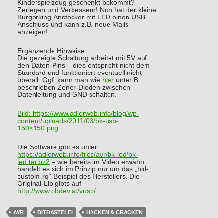
Kinderspielzeug geschenkt bekommt?
Zerlegen und Verbessern! Nun hat der kleine
Burgerking-Anstecker mit LED einen USB-
Anschluss und kann z.B. neue Mails
anzeigen!
Ergänzende Hinweise:
Die gezeigte Schaltung arbeitet mit 5V auf
den Daten-Pins – dies entspricht nicht dem
Standard und funktioniert eventuell nicht
überall. Ggf. kann man wie
hier
unter B
beschrieben Zener-Dioden zwischen
Datenleitung und GND schalten.
Bild:
https://www.adlerweb.info/blog/wp-
content/uploads/2011/03/bk-usb-
150×150.png
Die Software gibt es unter
https://adlerweb.info/files/avr/bk-led/bk-
led.tar.bz2
– wie bereits im Video erwähnt
handelt es sich im Prinzip nur um das „hid-
custom-rq“-Beispiel des Herstellers. Die
Original-Lib gibts auf
http://www.obdev.at/vusb/
AVR
BITBASTELEI
HACKEN & CRACKEN