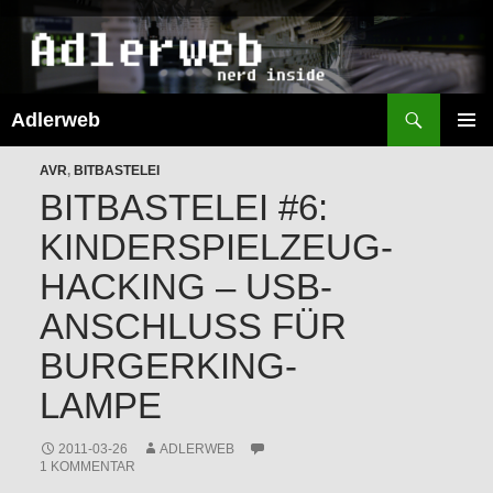
Suchen
Adlerweb
ZUM
INHALT
PRIMÄR
SPRINGEN
AVR
,
BITBASTELEI
MENÜ
BITBASTELEI #6:
KINDERSPIELZEUG-
HACKING – USB-
ANSCHLUSS FÜR
BURGERKING-
LAMPE
2011-03-26
ADLERWEB
1 KOMMENTAR