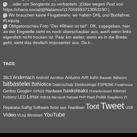
…oder um Songtexte zu verbasteln ;)(Idee wegen Post von
https://chaos.social/@Natanox/117044693713053190 )
Wir brauchen keine Flugabwehr, wir haben DHL und Busfahrer.
#Leipzig
Obligatorisches Foto "Der #Rhein ist tief". OK, zugegeben, hier
an der Engstelle sieht es noch überschaubar aus, auch wenn links
eigentlich nicht trocken ist. Paar km weiter, wenn es in die Breite
geht, sieht das deutlich imposanter aus. Da k...
TAGS
Andernach
Arduino
38c3
AVR
bahn
Android
Archlinux
Bausatz
BitBasics
bitbastelei
BitNotice
Datenschutz
Elektrozeugs
ESP8266
Freakhouse
haxkoleaks
Gentoo
Google+
Hardware
Internet
GPN22
HomeAssistant
Linux
Koblenz
LED
mdrza
Microsoft
Netzteil
PHP
Plaidt
Politik
Raspberry Pi
Tweet
Toot
Reparatur
Software
Teardown
Saffig
Solar
USB
tdoh
YouTube
Video
VLog
Windows