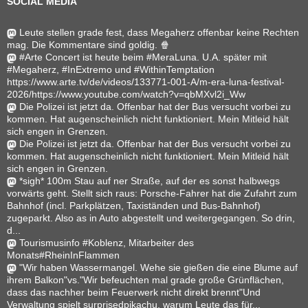
SOCIAL MEDIA
Leute stellen grade fest, dass Megaherz offenbar keine Rechten
mag. Die Kommentare sind goldig. 🍿
#Arte Concert ist heute beim #MeraLuna. U.A. später mit
#Megaherz, #InExtremo und #WithinTemptation
https://www.arte.tv/de/videos/133771-001-A/m-era-luna-festival-
2026/https://www.youtube.com/watch?v=qbMXvl2i_Ww
Die Polizei ist jetzt da. Offenbar hat der Bus versucht vorbei zu
kommen. Hat augenscheinlich nicht funktioniert. Mein Mitleid hält
sich engen in Grenzen.
Die Polizei ist jetzt da. Offenbar hat der Bus versucht vorbei zu
kommen. Hat augenscheinlich nicht funktioniert. Mein Mitleid hält
sich engen in Grenzen.
*sigh* 100m Stau auf ner Straße, auf der es sonst halbwegs
vorwärts geht. Stellt sich raus: Porsche-Fahrer hat die Zufahrt zum
Bahnhof (incl. Parkplätzen, Taxiständen und Bus-Bahnhof)
zugeparkt. Also as in Auto abgestellt und weitergegangen. So drin,
d...
Tourismusinfo #Koblenz, Mitarbeiter des
Monats#RheinInFlammen
"Wir haben Wassermangel. Wehe sie gießen die eine Blume auf
ihrem Balkon"vs."Wir befeuchten mal grade große Grünflächen,
dass das nachher beim Feuerwerk nicht direkt brennt"Und
Verwaltung spielt surprisedpikachu, warum Leute das für...