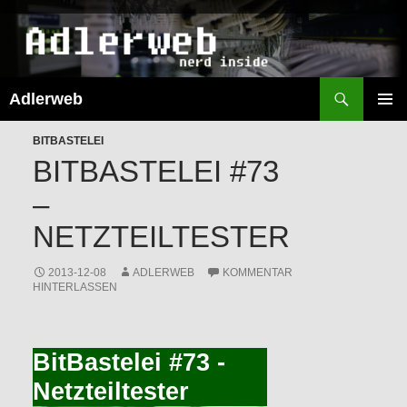
Suchen
Adlerweb
ZUM
INHALT
PRIMÄR
SPRINGEN
BITBASTELEI
MENÜ
BITBASTELEI #73
–
NETZTEILTESTER
2013-12-08
ADLERWEB
KOMMENTAR
HINTERLASSEN
BitBastelei #73 -
Netzteiltester