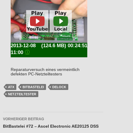
2013-12-08
(124.6 MB) 00:24:51
11:00
🛈
Reparaturversuch eines vermeintlich
defekten PC-Netzteiltesters
ATX
BITBASTELEI
DELOCK
NETZTEILTESTER
Beitragsnavigation
VORHERIGER BEITRAG
BitBastelei #72 – Ascel Electronic AE20125 DSS