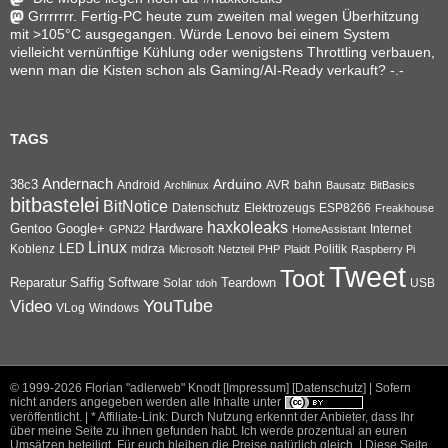
Grrrrrrr. Fertig-PC heute zum zweiten mal wegen Überhitzung
mit >105°C ausgegangen. Würde Lenovo bei einem System
vielleicht vernünftige Kühlung oder wenigstens Throttling verbauen,
wenn man die Kisten schon als Gaming/AI-Ready verkauft? -.-
TAGS
Andernach
Arduino
38c3
AVR
bahn
Android
Archlinux
Bausatz
BitBasics
bitbastelei
BitNotice
Datenschutz
Elektrozeugs
ESP8266
Freakhouse
haxkoleaks
Gentoo
Google+
Hardware
Internet
GPN22
HomeAssistant
Linux
Koblenz
LED
mdrza
Microsoft
Netzteil
PHP
Plaidt
Politik
Raspberry Pi
Tweet
Toot
Reparatur
Software
Teardown
Saffig
Solar
USB
tdoh
YouTube
Video
VLog
Windows
© 1999-2026
Florian "adlerweb" Knodt [Impressum]
[Datenschutz]
| Sofern
nicht anders angegeben werden alle Inhalte unter
veröffentlicht. | * Affiliate-Link: Durch Nutzung erkennt der Anbieter, dass Ihr
über meine Seite zu ihnen gefunden habt. Ich werde prozentual an euren
Umsätzen beteiligt. Für euch bleiben die Preise natürlich gleich. |
Diese Seite