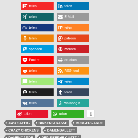
teilen
teilen
teilen
E-Mail
teilen
teilen
teilen
patreon
spenden
merken
Pocket
drucken
teilen
RSS-feed
teilen
teilen
teilen
teilen
teilen
wallabag it
teilen
teilen
AWO SAFFIG
BIRKENSTRASSE
BÜRGERGARDE
CRAZY CHICKENS
DAMENBALLETT
DAMENGARDE
DER EISERNE GUSTAV