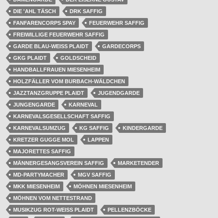
DIE 'AHL TÄSCH
DRK SAFFIG
FANFARENCORPS SPAY
FEUERWEHR SAFFIG
FREIWILLIGE FEUERWEHR SAFFIG
GARDE BLAU-WEISS PLAIDT
GARDECORPS
GKG PLAIDT
GOLDSCHEID
HANDBALLFRAUEN MIESENHEIM
HOLZFÄLLER VOM BURBACH-WÄLDCHEN
JAZZTANZGRUPPE PLAIDT
JUGENDGARDE
JUNGENGARDE
KARNEVAL
KARNEVALSGESELLSCHAFT SAFFIG
KARNEVALSUMZUG
KG SAFFIG
KINDERGARDE
KRETZER GUGGE MOL
LAPPEN
MAJORETTES SAFFIG
MÄNNERGESANGSVEREIN SAFFIG
MARKETENDER
MD-PARTYMACHER
MGV SAFFIG
MKK MIESENHEIM
MÖHNEN MIESENHEIM
MÖHNEN VOM NETTESTRAND
MUSIKZUG ROT-WEISS PLAIDT
PELLENZBÖCKE