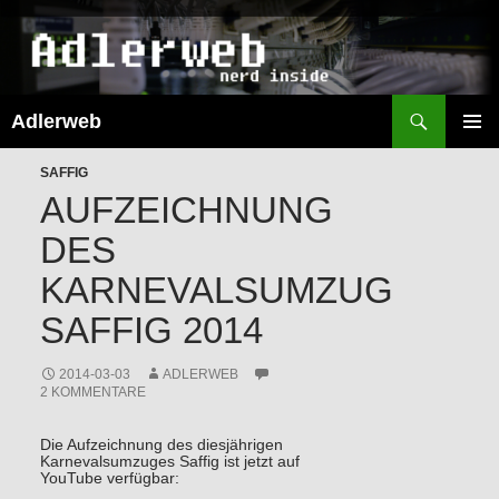
Suchen
Adlerweb
ZUM
INHALT
PRIMÄR
SPRINGEN
SAFFIG
MENÜ
AUFZEICHNUNG
DES
KARNEVALSUMZUG
SAFFIG 2014
2014-03-03
ADLERWEB
2 KOMMENTARE
Die Aufzeichnung des diesjährigen
Karnevalsumzuges Saffig ist jetzt auf
YouTube verfügbar: