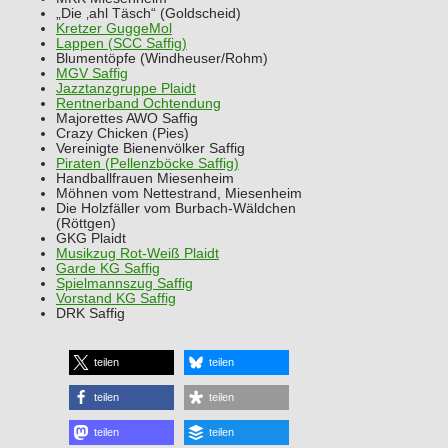
„Die ‚ahl Täsch“ (Goldscheid)
Kretzer GuggeMol
Lappen (SCC Saffig)
Blumentöpfe (Windheuser/Rohm)
MGV Saffig
Jazztanzgruppe Plaidt
Rentnerband Ochtendung
Majorettes AWO Saffig
Crazy Chicken (Pies)
Vereinigte Bienenvölker Saffig
Piraten (Pellenzböcke Saffig)
Handballfrauen Miesenheim
Möhnen vom Nettestrand, Miesenheim
Die Holzfäller vom Burbach-Wäldchen
(Röttgen)
GKG Plaidt
Musikzug Rot-Weiß Plaidt
Garde KG Saffig
Spielmannszug Saffig
Vorstand KG Saffig
DRK Saffig
teilen
teilen
teilen
teilen
teilen
teilen