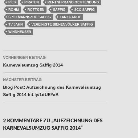
PIES
PIRATEN
RENTNERBAND OCHTENDUNG
ROHM
RÖTTGEN
SAFFIG
SCC SAFFIG
SPIELMANNSZUG SAFFIG
TANZGARDE
TV JAHN
VEREINIGTE BIENENVÖLKER SAFFIG
WINDHEUSER
Beitragsnavigation
VORHERIGER BEITRAG
Karnevalsumzug Saffig 2014
NÄCHSTER BEITRAG
Blog Post: Aufzeichnung des Karnevalsumzug
Saffig 2014 bit.ly/1dUEYaB
2 KOMMENTARE ZU „AUFZEICHNUNG DES
KARNEVALSUMZUG SAFFIG 2014“