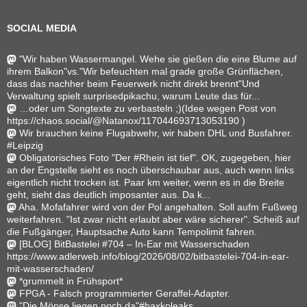
SOCIAL MEDIA
"Wir haben Wassermangel. Wehe sie gießen die eine Blume auf
ihrem Balkon"vs."Wir befeuchten mal grade große Grünflächen,
dass das nachher beim Feuerwerk nicht direkt brennt"Und
Verwaltung spielt surprisedpikachu, warum Leute das für...
…oder um Songtexte zu verbasteln ;)(Idee wegen Post von
https://chaos.social/@Natanox/117044693713053190 )
Wir brauchen keine Flugabwehr, wir haben DHL und Busfahrer.
#Leipzig
Obligatorisches Foto "Der #Rhein ist tief". OK, zugegeben, hier
an der Engstelle sieht es noch überschaubar aus, auch wenn links
eigentlich nicht trocken ist. Paar km weiter, wenn es in die Breite
geht, sieht das deutlich imposanter aus. Da k...
Aha. Mofafahrer wird von der Pol angehalten. Soll aufm Fußweg
weiterfahren. "Ist zwar nicht erlaubt aber wäre sicherer". Scheiß auf
die Fußgänger, Hauptsache Auto kann Tempolimit fahren.
[BLOG] BitBastelei #704 – In-Ear mit Wasserschaden
https://www.adlerweb.info/blog/2026/08/02/bitbastelei-704-in-ear-
mit-wasserschaden/
*grummelt in Frühsport*
FPGA - Falsch programmierter Geraffel-Adapter.
"Die Möpse liegen noch da"#haxkoleaks