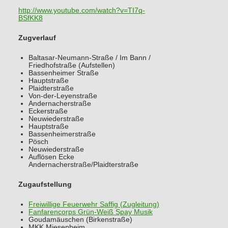
http://www.youtube.com/watch?v=TI7q-
BSfKK8
Zugverlauf
Baltasar-Neumann-Straße / Im Bann /
Friedhofstraße (Aufstellen)
Bassenheimer Straße
Hauptstraße
Plaidterstraße
Von-der-Leyenstraße
Andernacherstraße
Eckerstraße
Neuwiederstraße
Hauptstraße
Bassenheimerstraße
Pösch
Neuwiederstraße
Auflösen Ecke
Andernacherstraße/Plaidterstraße
Zugaufstellung
Freiwillige Feuerwehr Saffig (Zugleitung)
Fanfarencorps Grün-Weiß Spay Musik
Goudamäuschen (Birkenstraße)
MKK Miesenheim