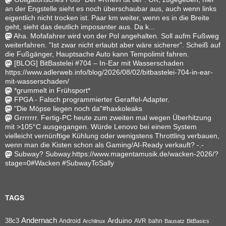
an der Engstelle sieht es noch überschaubar aus, auch wenn links
eigentlich nicht trocken ist. Paar km weiter, wenn es in die Breite
geht, sieht das deutlich imposanter aus. Da k...
Aha. Mofafahrer wird von der Pol angehalten. Soll aufm Fußweg
weiterfahren. "Ist zwar nicht erlaubt aber wäre sicherer". Scheiß auf
die Fußgänger, Hauptsache Auto kann Tempolimit fahren.
[BLOG] BitBastelei #704 – In-Ear mit Wasserschaden
https://www.adlerweb.info/blog/2026/08/02/bitbastelei-704-in-ear-
mit-wasserschaden/
*grummelt in Frühsport*
FPGA - Falsch programmierter Geraffel-Adapter.
"Die Möpse liegen noch da"#haxkoleaks
Grrrrrrr. Fertig-PC heute zum zweiten mal wegen Überhitzung
mit >105°C ausgegangen. Würde Lenovo bei einem System
vielleicht vernünftige Kühlung oder wenigstens Throttling verbauen,
wenn man die Kisten schon als Gaming/AI-Ready verkauft? -.-
Subway? Subway.https://www.magentamusik.de/wacken-2026/?
stage=0#Wacken #SubwayToSally
TAGS
Andernach
Arduino
38c3
AVR
bahn
Android
Archlinux
Bausatz
BitBasics