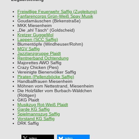
Freiwillige Feuerwehr Saffig (Zugleitung)
Fanfarencorps Grün-Weiß Spay Musik
Goudamäuschen (Birkenstraße)
MKK Miesenheim
„Die ‚ahl Täsch“ (Goldscheid)
Kretzer GuggeMol
Lappen (SCC Saffig)
Blumentöpfe (Windheuser/Rohm)
MGV Saffig
Jazztanzgruppe Plaidt
Rentnerband Ochtendung
Majorettes AWO Saffig
Crazy Chicken (Pies)
Vereinigte Bienenvölker Saffig
Piraten (Pellenzböcke Saffig)
Handballfrauen Miesenheim
Möhnen vom Nettestrand, Miesenheim
Die Holzfäller vom Burbach-Wäldchen
(Röttgen)
GKG Plaidt
Musikzug Rot-Weiß Plaidt
Garde KG Saffig
Spielmannszug Saffig
Vorstand KG Saffig
DRK Saffig
teilen
teilen