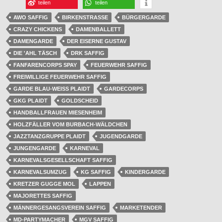
teilen
teilen
AWO SAFFIG
BIRKENSTRASSE
BÜRGERGARDE
CRAZY CHICKENS
DAMENBALLETT
DAMENGARDE
DER EISERNE GUSTAV
DIE 'AHL TÄSCH
DRK SAFFIG
FANFARENCORPS SPAY
FEUERWEHR SAFFIG
FREIWILLIGE FEUERWEHR SAFFIG
GARDE BLAU-WEISS PLAIDT
GARDECORPS
GKG PLAIDT
GOLDSCHEID
HANDBALLFRAUEN MIESENHEIM
HOLZFÄLLER VOM BURBACH-WÄLDCHEN
JAZZTANZGRUPPE PLAIDT
JUGENDGARDE
JUNGENGARDE
KARNEVAL
KARNEVALSGESELLSCHAFT SAFFIG
KARNEVALSUMZUG
KG SAFFIG
KINDERGARDE
KRETZER GUGGE MOL
LAPPEN
MAJORETTES SAFFIG
MÄNNERGESANGSVEREIN SAFFIG
MARKETENDER
MD-PARTYMACHER
MGV SAFFIG