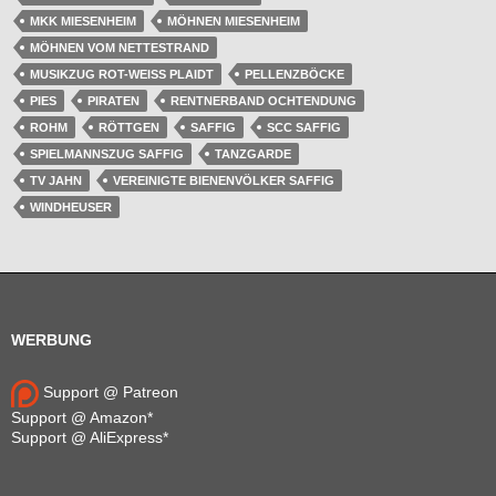
MKK MIESENHEIM
MÖHNEN MIESENHEIM
MÖHNEN VOM NETTESTRAND
MUSIKZUG ROT-WEISS PLAIDT
PELLENZBÖCKE
PIES
PIRATEN
RENTNERBAND OCHTENDUNG
ROHM
RÖTTGEN
SAFFIG
SCC SAFFIG
SPIELMANNSZUG SAFFIG
TANZGARDE
TV JAHN
VEREINIGTE BIENENVÖLKER SAFFIG
WINDHEUSER
WERBUNG
Support @ Patreon
Support @ Amazon*
Support @ AliExpress*