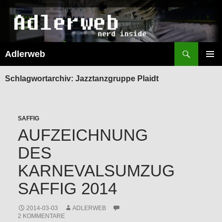
Suchen
Adlerweb
ZUM
INHALT
PRIMÄR
SPRINGEN
MENÜ
Schlagwortarchiv: Jazztanzgruppe Plaidt
SAFFIG
AUFZEICHNUNG
DES
KARNEVALSUMZUG
SAFFIG 2014
2014-03-03
ADLERWEB
2 KOMMENTARE