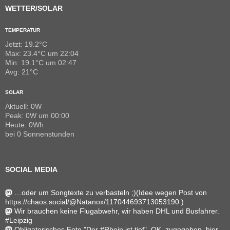
WETTER/SOLAR
TEMPERATUR
Jetzt: 19.2°C
Max: 23.4°C um 22:04
Min: 19.1°C um 02:47
Avg: 21°C
SOLAR
Aktuell: 0W
Peak: 0W um 00:00
Heute: 0Wh
bei 0 Sonnenstunden
SOCIAL MEDIA
…oder um Songtexte zu verbasteln ;)(Idee wegen Post von
https://chaos.social/@Natanox/117044693713053190 )
Wir brauchen keine Flugabwehr, wir haben DHL und Busfahrer.
#Leipzig
Obligatorisches Foto "Der #Rhein ist tief". OK, zugegeben, hier