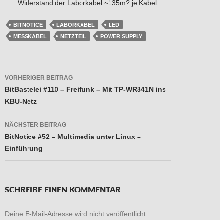
Widerstand der Laborkabel ~135m? je Kabel
BITNOTICE
LABORKABEL
LED
MESSKABEL
NETZTEIL
POWER SUPPLY
Beitragsnavigation
VORHERIGER BEITRAG
BitBastelei #110 – Freifunk – Mit TP-WR841N ins
KBU-Netz
NÄCHSTER BEITRAG
BitNotice #52 – Multimedia unter Linux –
Einführung
SCHREIBE EINEN KOMMENTAR
Deine E-Mail-Adresse wird nicht veröffentlicht.