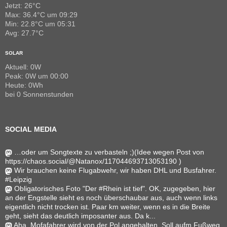
Jetzt: 26°C
Max: 36.4°C um 09:29
Min: 22.8°C um 05:31
Avg: 27.7°C
SOLAR
Aktuell: 0W
Peak: 0W um 00:00
Heute: 0Wh
bei 0 Sonnenstunden
SOCIAL MEDIA
…oder um Songtexte zu verbasteln ;)(Idee wegen Post von
https://chaos.social/@Natanox/117044693713053190 )
Wir brauchen keine Flugabwehr, wir haben DHL und Busfahrer.
#Leipzig
Obligatorisches Foto "Der #Rhein ist tief". OK, zugegeben, hier
an der Engstelle sieht es noch überschaubar aus, auch wenn links
eigentlich nicht trocken ist. Paar km weiter, wenn es in die Breite
geht, sieht das deutlich imposanter aus. Da k...
Aha. Mofafahrer wird von der Pol angehalten. Soll aufm Fußweg