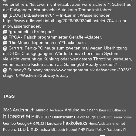
weiterfahren. "Ist zwar nicht erlaubt aber wäre sicherer". Scheiß auf
die Fußgänger, Hauptsache Auto kann Tempolimit fahren.
[BLOG] BitBastelei #704 – In-Ear mit Wasserschaden
https://www.adlerweb.info/blog/2026/08/02/bitbastelei-704-in-ear-
mit-wasserschaden/
*grummelt in Frühsport*
FPGA - Falsch programmierter Geraffel-Adapter.
"Die Möpse liegen noch da"#haxkoleaks
Grrrrrrr. Fertig-PC heute zum zweiten mal wegen Überhitzung
mit >105°C ausgegangen. Würde Lenovo bei einem System
vielleicht vernünftige Kühlung oder wenigstens Throttling verbauen,
wenn man die Kisten schon als Gaming/AI-Ready verkauft? -.-
Subway? Subway.https://www.magentamusik.de/wacken-2026/?
stage=0#Wacken #SubwayToSally
TAGS
Andernach
Arduino
38c3
AVR
bahn
Android
Archlinux
Bausatz
BitBasics
bitbastelei
BitNotice
Datenschutz
Elektrozeugs
ESP8266
Freakhouse
haxkoleaks
Gentoo
Google+
Hardware
Internet
GPN22
HomeAssistant
Linux
Koblenz
LED
mdrza
Microsoft
Netzteil
PHP
Plaidt
Politik
Raspberry Pi