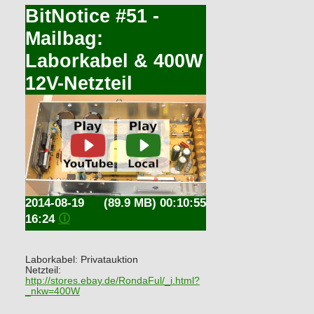
BitNotice #51 -
Mailbag:
Laborkabel & 400W
12V-Netzteil
2014-08-19
(89.9 MB) 00:10:55
16:24
🛈
Laborkabel: Privatauktion
Netzteil:
http://stores.ebay.de/RondaFul/_i.html?
_nkw=400W