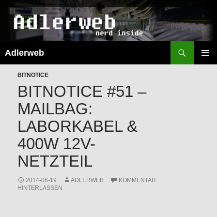
Suchen
Adlerweb
ZUM
INHALT
PRIMÄR
SPRINGEN
BITNOTICE
MENÜ
BITNOTICE #51 –
MAILBAG:
LABORKABEL &
400W 12V-
NETZTEIL
2014-08-19
ADLERWEB
KOMMENTAR
HINTERLASSEN