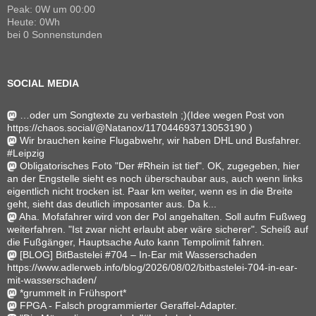
Peak: 0W um 00:00
Heute: 0Wh
bei 0 Sonnenstunden
SOCIAL MEDIA
…oder um Songtexte zu verbasteln ;)(Idee wegen Post von
https://chaos.social/@Natanox/117044693713053190 )
Wir brauchen keine Flugabwehr, wir haben DHL und Busfahrer.
#Leipzig
Obligatorisches Foto "Der #Rhein ist tief". OK, zugegeben, hier
an der Engstelle sieht es noch überschaubar aus, auch wenn links
eigentlich nicht trocken ist. Paar km weiter, wenn es in die Breite
geht, sieht das deutlich imposanter aus. Da k...
Aha. Mofafahrer wird von der Pol angehalten. Soll aufm Fußweg
weiterfahren. "Ist zwar nicht erlaubt aber wäre sicherer". Scheiß auf
die Fußgänger, Hauptsache Auto kann Tempolimit fahren.
[BLOG] BitBastelei #704 – In-Ear mit Wasserschaden
https://www.adlerweb.info/blog/2026/08/02/bitbastelei-704-in-ear-
mit-wasserschaden/
*grummelt in Frühsport*
FPGA - Falsch programmierter Geraffel-Adapter.