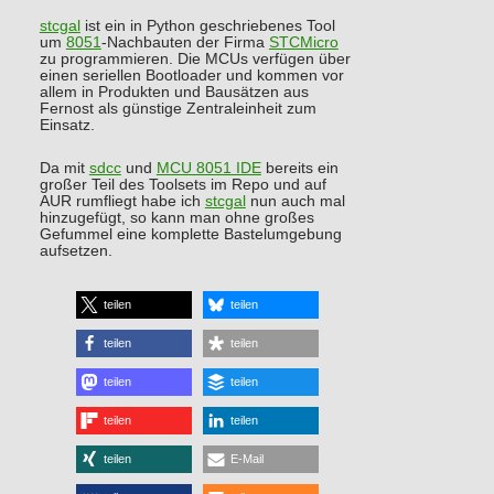
stcgal
ist ein in Python geschriebenes Tool
um
8051
-Nachbauten der Firma
STCMicro
zu programmieren. Die MCUs verfügen über
einen seriellen Bootloader und kommen vor
allem in Produkten und Bausätzen aus
Fernost als günstige Zentraleinheit zum
Einsatz.
Da mit
sdcc
und
MCU 8051 IDE
bereits ein
großer Teil des Toolsets im Repo und auf
AUR rumfliegt habe ich
stcgal
nun auch mal
hinzugefügt, so kann man ohne großes
Gefummel eine komplette Bastelumgebung
aufsetzen.
teilen
teilen
teilen
teilen
teilen
teilen
teilen
teilen
teilen
E-Mail