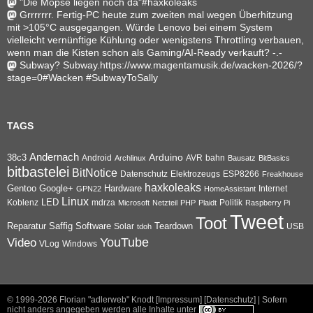
"Die Möpse liegen noch da"#haxkoleaks
Grrrrrrr. Fertig-PC heute zum zweiten mal wegen Überhitzung
mit >105°C ausgegangen. Würde Lenovo bei einem System
vielleicht vernünftige Kühlung oder wenigstens Throttling verbauen,
wenn man die Kisten schon als Gaming/AI-Ready verkauft? -.-
Subway? Subway.https://www.magentamusik.de/wacken-2026/?
stage=0#Wacken #SubwayToSally
TAGS
Andernach
Arduino
38c3
AVR
bahn
Android
Archlinux
Bausatz
BitBasics
bitbastelei
BitNotice
Datenschutz
Elektrozeugs
ESP8266
Freakhouse
haxkoleaks
Gentoo
Google+
Hardware
Internet
GPN22
HomeAssistant
Linux
Koblenz
LED
mdrza
Microsoft
Netzteil
PHP
Plaidt
Politik
Raspberry Pi
Tweet
Toot
Reparatur
Software
Teardown
Saffig
Solar
USB
tdoh
YouTube
Video
VLog
Windows
© 1999-2026
Florian "adlerweb" Knodt [Impressum]
[Datenschutz]
| Sofern
nicht anders angegeben werden alle Inhalte unter