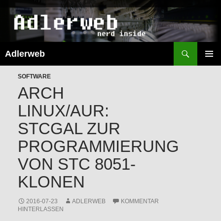
Suchen
Adlerweb
ZUM
INHALT
PRIMÄR
SPRINGEN
SOFTWARE
MENÜ
ARCH
LINUX/AUR:
STCGAL ZUR
PROGRAMMIERUNG
VON STC 8051-
KLONEN
2016-07-23
ADLERWEB
KOMMENTAR
HINTERLASSEN