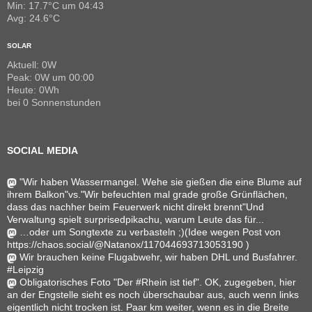
Min: 17.7°C um 04:43
Avg: 24.6°C
SOLAR
Aktuell: 0W
Peak: 0W um 00:00
Heute: 0Wh
bei 0 Sonnenstunden
SOCIAL MEDIA
"Wir haben Wassermangel. Wehe sie gießen die eine Blume auf
ihrem Balkon"vs."Wir befeuchten mal grade große Grünflächen,
dass das nachher beim Feuerwerk nicht direkt brennt"Und
Verwaltung spielt surprisedpikachu, warum Leute das für...
…oder um Songtexte zu verbasteln ;)(Idee wegen Post von
https://chaos.social/@Natanox/117044693713053190 )
Wir brauchen keine Flugabwehr, wir haben DHL und Busfahrer.
#Leipzig
Obligatorisches Foto "Der #Rhein ist tief". OK, zugegeben, hier
an der Engstelle sieht es noch überschaubar aus, auch wenn links
eigentlich nicht trocken ist. Paar km weiter, wenn es in die Breite