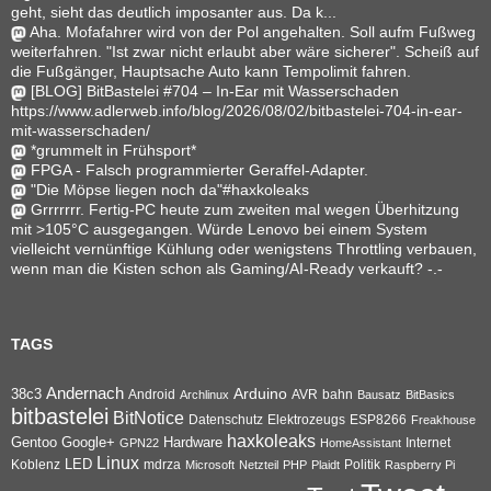
geht, sieht das deutlich imposanter aus. Da k...
Aha. Mofafahrer wird von der Pol angehalten. Soll aufm Fußweg
weiterfahren. "Ist zwar nicht erlaubt aber wäre sicherer". Scheiß auf
die Fußgänger, Hauptsache Auto kann Tempolimit fahren.
[BLOG] BitBastelei #704 – In-Ear mit Wasserschaden
https://www.adlerweb.info/blog/2026/08/02/bitbastelei-704-in-ear-
mit-wasserschaden/
*grummelt in Frühsport*
FPGA - Falsch programmierter Geraffel-Adapter.
"Die Möpse liegen noch da"#haxkoleaks
Grrrrrrr. Fertig-PC heute zum zweiten mal wegen Überhitzung
mit >105°C ausgegangen. Würde Lenovo bei einem System
vielleicht vernünftige Kühlung oder wenigstens Throttling verbauen,
wenn man die Kisten schon als Gaming/AI-Ready verkauft? -.-
TAGS
Andernach
Arduino
38c3
AVR
bahn
Android
Archlinux
Bausatz
BitBasics
bitbastelei
BitNotice
Datenschutz
Elektrozeugs
ESP8266
Freakhouse
haxkoleaks
Gentoo
Google+
Hardware
Internet
GPN22
HomeAssistant
Linux
Koblenz
LED
mdrza
Microsoft
Netzteil
PHP
Plaidt
Politik
Raspberry Pi