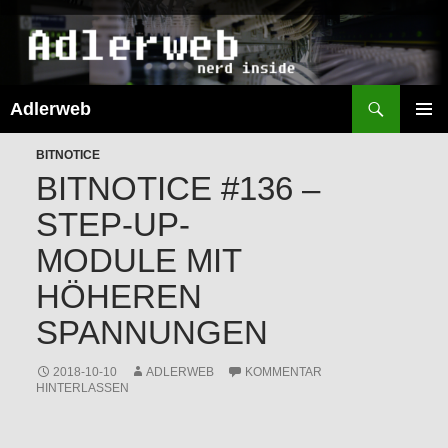
Suchen
Adlerweb
ZUM
INHALT
PRIMÄR
SPRINGEN
BITNOTICE
MENÜ
BITNOTICE #136 –
STEP-UP-
MODULE MIT
HÖHEREN
SPANNUNGEN
2018-10-10
ADLERWEB
KOMMENTAR
HINTERLASSEN