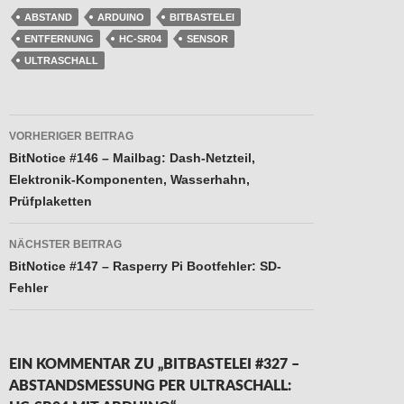
ABSTAND
ARDUINO
BITBASTELEI
ENTFERNUNG
HC-SR04
SENSOR
ULTRASCHALL
Beitragsnavigation
VORHERIGER BEITRAG
BitNotice #146 – Mailbag: Dash-Netzteil,
Elektronik-Komponenten, Wasserhahn,
Prüfplaketten
NÄCHSTER BEITRAG
BitNotice #147 – Rasperry Pi Bootfehler: SD-
Fehler
EIN KOMMENTAR ZU „BITBASTELEI #327 –
ABSTANDSMESSUNG PER ULTRASCHALL: