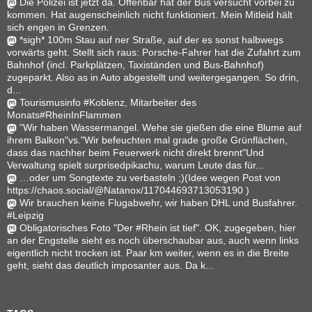
Die Polizei ist jetzt da. Offenbar hat der Bus versucht vorbei zu
kommen. Hat augenscheinlich nicht funktioniert. Mein Mitleid hält
sich engen in Grenzen.
*sigh* 100m Stau auf ner Straße, auf der es sonst halbwegs
vorwärts geht. Stellt sich raus: Porsche-Fahrer hat die Zufahrt zum
Bahnhof (incl. Parkplätzen, Taxiständen und Bus-Bahnhof)
zugeparkt. Also as in Auto abgestellt und weitergegangen. So drin,
d...
Tourismusinfo #Koblenz, Mitarbeiter des
Monats#RheinInFlammen
"Wir haben Wassermangel. Wehe sie gießen die eine Blume auf
ihrem Balkon"vs."Wir befeuchten mal grade große Grünflächen,
dass das nachher beim Feuerwerk nicht direkt brennt"Und
Verwaltung spielt surprisedpikachu, warum Leute das für...
…oder um Songtexte zu verbasteln ;)(Idee wegen Post von
https://chaos.social/@Natanox/117044693713053190 )
Wir brauchen keine Flugabwehr, wir haben DHL und Busfahrer.
#Leipzig
Obligatorisches Foto "Der #Rhein ist tief". OK, zugegeben, hier
an der Engstelle sieht es noch überschaubar aus, auch wenn links
eigentlich nicht trocken ist. Paar km weiter, wenn es in die Breite
geht, sieht das deutlich imposanter aus. Da k...