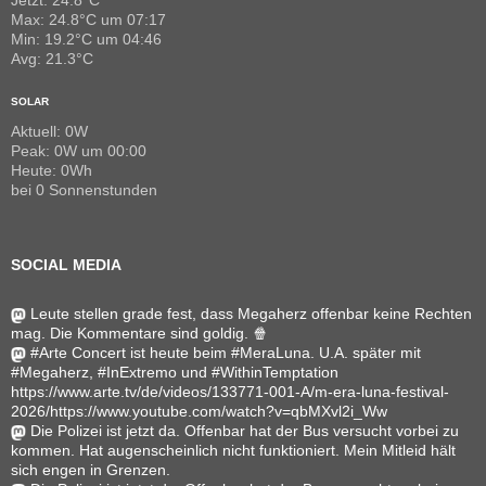
Jetzt: 24.8°C
Max: 24.8°C um 07:17
Min: 19.2°C um 04:46
Avg: 21.3°C
SOLAR
Aktuell: 0W
Peak: 0W um 00:00
Heute: 0Wh
bei 0 Sonnenstunden
SOCIAL MEDIA
Leute stellen grade fest, dass Megaherz offenbar keine Rechten
mag. Die Kommentare sind goldig. 🍿
#Arte Concert ist heute beim #MeraLuna. U.A. später mit
#Megaherz, #InExtremo und #WithinTemptation
https://www.arte.tv/de/videos/133771-001-A/m-era-luna-festival-
2026/https://www.youtube.com/watch?v=qbMXvl2i_Ww
Die Polizei ist jetzt da. Offenbar hat der Bus versucht vorbei zu
kommen. Hat augenscheinlich nicht funktioniert. Mein Mitleid hält
sich engen in Grenzen.