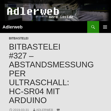
Suchen
Adlerweb
ZUM
INHALT
PRIMÄR
SPRINGEN
BITBASTELEI
MENÜ
BITBASTELEI
#327 –
ABSTANDSMESSUNG
PER
ULTRASCHALL:
HC-SR04 MIT
ARDUINO
2019-03-31
ADLERWEB