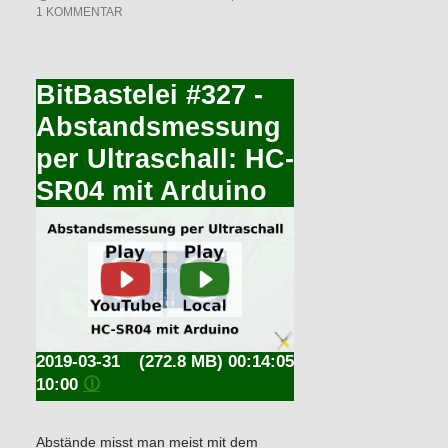
1 KOMMENTAR
BitBastelei #327 -
Abstandsmessung
per Ultraschall: HC-
SR04 mit Arduino
2019-03-31
(272.8 MB) 00:14:05
10:00
🛈
Abstände misst man meist mit dem