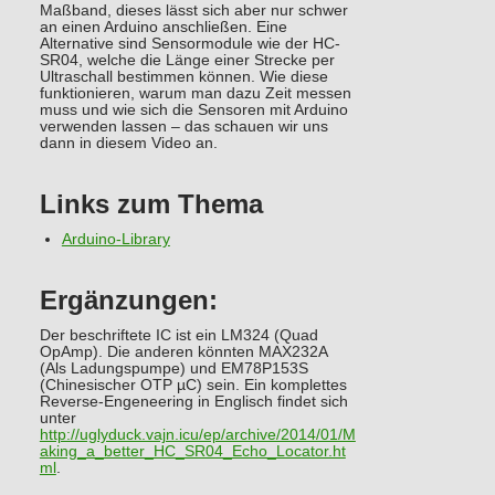
Maßband, dieses lässt sich aber nur schwer
an einen Arduino anschließen. Eine
Alternative sind Sensormodule wie der HC-
SR04, welche die Länge einer Strecke per
Ultraschall bestimmen können. Wie diese
funktionieren, warum man dazu Zeit messen
muss und wie sich die Sensoren mit Arduino
verwenden lassen – das schauen wir uns
dann in diesem Video an.
Links zum Thema
Arduino-Library
Ergänzungen:
Der beschriftete IC ist ein LM324 (Quad
OpAmp). Die anderen könnten MAX232A
(Als Ladungspumpe) und EM78P153S
(Chinesischer OTP µC) sein. Ein komplettes
Reverse-Engeneering in Englisch findet sich
unter
http://uglyduck.vajn.icu/ep/archive/2014/01/M
aking_a_better_HC_SR04_Echo_Locator.ht
ml
.