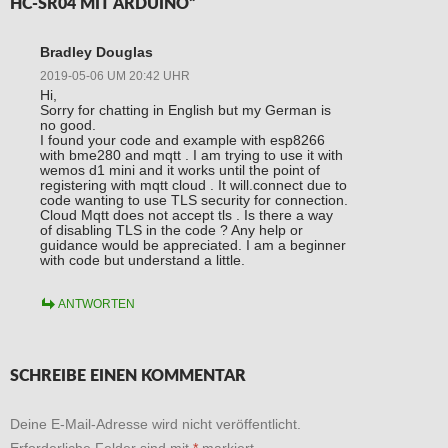
HC-SR04 MIT ARDUINO“
Bradley Douglas
2019-05-06 UM 20:42 UHR
Hi,
Sorry for chatting in English but my German is
no good.
I found your code and example with esp8266
with bme280 and mqtt . I am trying to use it with
wemos d1 mini and it works until the point of
registering with mqtt cloud . It will.connect due to
code wanting to use TLS security for connection.
Cloud Mqtt does not accept tls . Is there a way
of disabling TLS in the code ? Any help or
guidance would be appreciated. I am a beginner
with code but understand a little.
ANTWORTEN
SCHREIBE EINEN KOMMENTAR
Deine E-Mail-Adresse wird nicht veröffentlicht.