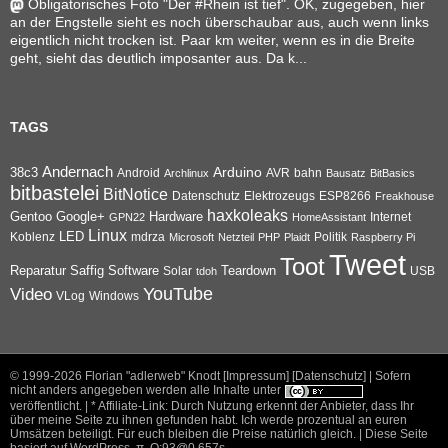
Obligatorisches Foto "Der #Rhein ist tief". OK, zugegeben, hier
an der Engstelle sieht es noch überschaubar aus, auch wenn links
eigentlich nicht trocken ist. Paar km weiter, wenn es in die Breite
geht, sieht das deutlich imposanter aus. Da k...
TAGS
Andernach
Arduino
38c3
AVR
bahn
Android
Archlinux
Bausatz
BitBasics
bitbastelei
BitNotice
Datenschutz
Elektrozeugs
ESP8266
Freakhouse
haxkoleaks
Gentoo
Google+
Hardware
Internet
GPN22
HomeAssistant
Linux
Koblenz
LED
mdrza
Microsoft
Netzteil
PHP
Plaidt
Politik
Raspberry Pi
Tweet
Toot
Reparatur
Software
Teardown
Saffig
Solar
USB
tdoh
YouTube
Video
VLog
Windows
© 1999-2026
Florian "adlerweb" Knodt [Impressum]
[Datenschutz]
| Sofern
nicht anders angegeben werden alle Inhalte unter
veröffentlicht. | * Affiliate-Link: Durch Nutzung erkennt der Anbieter, dass Ihr
über meine Seite zu ihnen gefunden habt. Ich werde prozentual an euren
Umsätzen beteiligt. Für euch bleiben die Preise natürlich gleich. |
Diese Seite
basiert auf WordPress
.
π
, Q:93@0,657s.