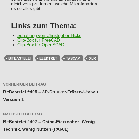
gleichzeitig zu lernen, welche Mikrofonarten
es so alles gibt.
Links zum Thema:
Schaltung von Christopher Hicks
Clip-Box für FreeCAD
Clip-Box für OpenSCAD
BITBASTELEI
ELEKTRET
TASCAM
XLR
Beitragsnavigation
VORHERIGER BEITRAG
BitBastelei #405 – 3D-Drucker-Fräsen-Umbau.
Versuch 1
NÄCHSTER BEITRAG
BitBastelei #407 – China-Eierkocher: Wenig
Technik, wenig Nutzen (PA601)