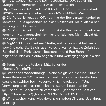
#Arte Concert ist heute beim #MeraLuna. U.A. später mit
#Megaherz, #InExtremo und #WithinTemptation
https://www.arte.tv/de/videos/133771-001-A/m-era-luna-festival-
2026/https://www.youtube.com/watch?v=qbMXvl2i_Ww
Die Polizei ist jetzt da. Offenbar hat der Bus versucht vorbei zu
kommen. Hat augenscheinlich nicht funktioniert. Mein Mitleid hält
sich engen in Grenzen.
Die Polizei ist jetzt da. Offenbar hat der Bus versucht vorbei zu
kommen. Hat augenscheinlich nicht funktioniert. Mein Mitleid hält
sich engen in Grenzen.
*sigh* 100m Stau auf ner Straße, auf der es sonst halbwegs
vorwärts geht. Stellt sich raus: Porsche-Fahrer hat die Zufahrt zum
Bahnhof (incl. Parkplätzen, Taxiständen und Bus-Bahnhof)
zugeparkt. Also as in Auto abgestellt und weitergegangen. So drin,
d...
Tourismusinfo #Koblenz, Mitarbeiter des
Monats#RheinInFlammen
"Wir haben Wassermangel. Wehe sie gießen die eine Blume auf
ihrem Balkon"vs."Wir befeuchten mal grade große Grünflächen,
dass das nachher beim Feuerwerk nicht direkt brennt"Und
Verwaltung spielt surprisedpikachu, warum Leute das für...
…oder um Songtexte zu verbasteln ;)(Idee wegen Post von
https://chaos.social/@Natanox/117044693713053190 )
Wir brauchen keine Flugabwehr, wir haben DHL und Busfahrer.
#Leipzig