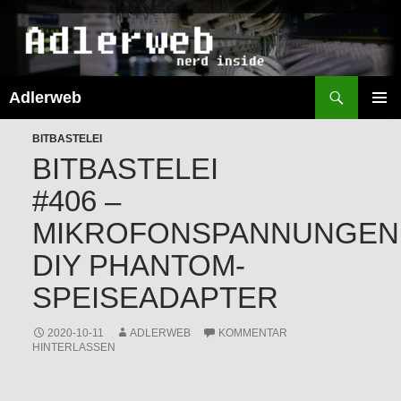
Suchen
Adlerweb
ZUM
INHALT
PRIMÄR
SPRINGEN
BITBASTELEI
MENÜ
BITBASTELEI
#406 –
MIKROFONSPANNUNGEN
DIY PHANTOM-
SPEISEADAPTER
2020-10-11
ADLERWEB
KOMMENTAR
HINTERLASSEN