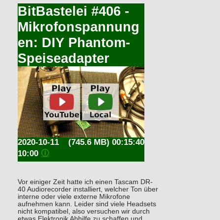
BitBastelei #406 -
Mikrofonspannung
en: DIY Phantom-
Speiseadapter
2020-10-11
(745.6 MB) 00:15:40
10:00
🛈
Vor einiger Zeit hatte ich einen Tascam DR-
40 Audiorecorder installiert, welcher Ton über
interne oder viele externe Mikrofone
aufnehmen kann. Leider sind viele Headsets
nicht kompatibel, also versuchen wir durch
etwas Elektronik Abhilfe zu schaffen und