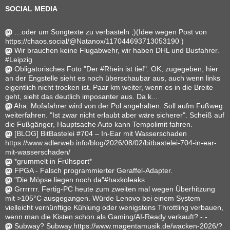
SOCIAL MEDIA
…oder um Songtexte zu verbasteln ;)(Idee wegen Post von
https://chaos.social/@Natanox/117044693713053190 )
Wir brauchen keine Flugabwehr, wir haben DHL und Busfahrer.
#Leipzig
Obligatorisches Foto "Der #Rhein ist tief". OK, zugegeben, hier
an der Engstelle sieht es noch überschaubar aus, auch wenn links
eigentlich nicht trocken ist. Paar km weiter, wenn es in die Breite
geht, sieht das deutlich imposanter aus. Da k...
Aha. Mofafahrer wird von der Pol angehalten. Soll aufm Fußweg
weiterfahren. "Ist zwar nicht erlaubt aber wäre sicherer". Scheiß auf
die Fußgänger, Hauptsache Auto kann Tempolimit fahren.
[BLOG] BitBastelei #704 – In-Ear mit Wasserschaden
https://www.adlerweb.info/blog/2026/08/02/bitbastelei-704-in-ear-
mit-wasserschaden/
*grummelt in Frühsport*
FPGA - Falsch programmierter Geraffel-Adapter.
"Die Möpse liegen noch da"#haxkoleaks
Grrrrrrr. Fertig-PC heute zum zweiten mal wegen Überhitzung
mit >105°C ausgegangen. Würde Lenovo bei einem System
vielleicht vernünftige Kühlung oder wenigstens Throttling verbauen,
wenn man die Kisten schon als Gaming/AI-Ready verkauft? -.-
Subway? Subway.https://www.magentamusik.de/wacken-2026/?