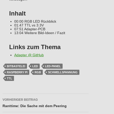
Inhalt
00:00 RGB LED Rückblick
01:47 TTL vs 3.3V
07:51 Adapter-PCB
13:04 Weitere Bild-Ideen / Fazit
Links zum Thema
Adapter @ GitHub
BITBASTELEI
LED
LED-PANEL
RASPBERRY PI
RGB
SCHWELLSPANNUNG
TTL
Beitragsnavigation
VORHERIGER BEITRAG
Ranttime: Die Sache mit dem Peering