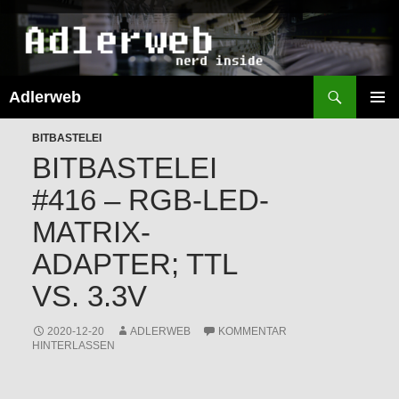
Suchen
Adlerweb
ZUM
INHALT
PRIMÄR
SPRINGEN
BITBASTELEI
MENÜ
BITBASTELEI
#416 – RGB-LED-
MATRIX-
ADAPTER; TTL
VS. 3.3V
2020-12-20
ADLERWEB
KOMMENTAR
HINTERLASSEN