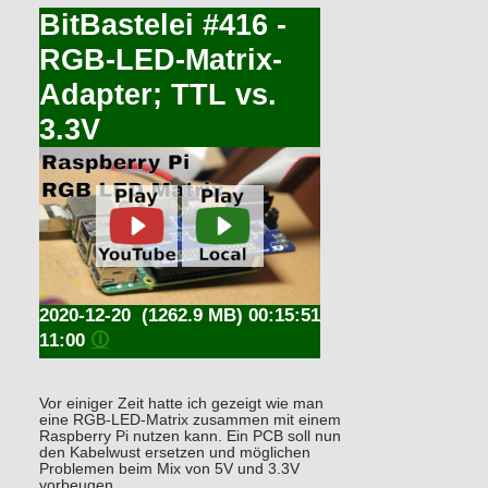
BitBastelei #416 -
RGB-LED-Matrix-
Adapter; TTL vs.
3.3V
2020-12-20
(1262.9 MB) 00:15:51
11:00
🛈
Vor einiger Zeit hatte ich gezeigt wie man
eine RGB-LED-Matrix zusammen mit einem
Raspberry Pi nutzen kann. Ein PCB soll nun
den Kabelwust ersetzen und möglichen
Problemen beim Mix von 5V und 3.3V
vorbeugen.